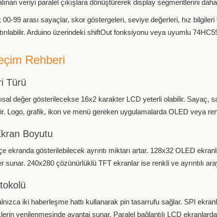
 alınan veriyi paralel çıkışlara dönüştürerek display segmentlerini daha
ı; 00-99 arası sayaçlar, skor göstergeleri, seviye değerleri, hız bilgi
tırılabilir. Arduino üzerindeki shiftOut fonksiyonu veya uyumlu 74HC595 
eçim Rehberi
i Türü
sal değer gösterilecekse 16x2 karakter LCD yeterli olabilir. Sayaç, s
ilir. Logo, grafik, ikon ve menü gereken uygulamalarda OLED veya renk
Ekran Boyutu
e ekranda gösterilebilecek ayrıntı miktarı artar. 128x32 OLED ekran
r sunar. 240x280 çözünürlüklü TFT ekranlar ise renkli ve ayrıntılı aray
tokolü
alnızca iki haberleşme hattı kullanarak pin tasarrufu sağlar. SPI ekran
lerin yenilenmesinde avantaj sunar. Paralel bağlantılı LCD ekranlarda ise