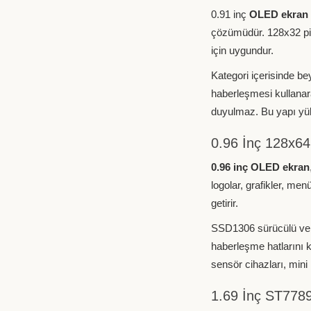
0.91 inç
OLED ekran
çözümüdür. 128x32 piks
için uygundur.
Kategori içerisinde b
haberleşmesi kullanarak
duyulmaz. Bu yapı yük
0.96 İnç 128x6
0.96 inç OLED ekran
logolar, grafikler, me
getirir.
SSD1306 sürücülü ve I
haberleşme hatlarını 
sensör cihazları, mini 
1.69 İnç ST778