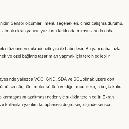
kranıdır. Sensör ölçümleri, menü seçenekleri, cihaz çalışma durumu,
ınlatmalı ekran yapısı, yazıların farklı ortam koşullarında daha
inleri üzerinden mikrodenetleyici ile haberleşir. Bu yapı daha fazla
k ve özel bağlantı tasarımları yapmak için tercih edilebilir.
ı sayesinde yalnızca VCC, GND, SDA ve SCL olmak üzere dört
ölümü sensör, röle, motor sürücü ve diğer modüller için boşta kalır.
 karmaşasını azaltması nedeniyle sıklıkla tercih edilir. Ekran
i ve kullanılan yazılım kütüphanesi doğru seçildiğinde sensör