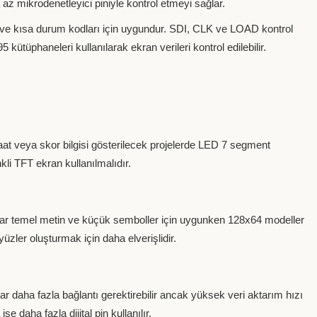
 az mikrodenetleyici piniyle kontrol etmeyi sağlar.
leri ve kısa durum kodları için uygundur. SDI, CLK ve LOAD kontrol
kütüphaneleri kullanılarak ekran verileri kontrol edilebilir.
aat veya skor bilgisi gösterilecek projelerde LED 7 segment
li TFT ekran kullanılmalıdır.
lar temel metin ve küçük semboller için uygunken 128x64 modeller
üzler oluşturmak için daha elverişlidir.
lar daha fazla bağlantı gerektirebilir ancak yüksek veri aktarım hızı
 daha fazla dijital pin kullanılır.