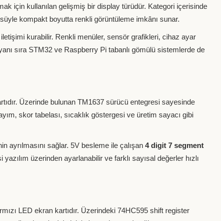
ak için kullanılan gelişmiş bir display türüdür. Kategori içerisinde
üyle kompakt boyutta renkli görüntüleme imkânı sunar.
etişimi kurabilir. Renkli menüler, sensör grafikleri, cihaz ayar
in yanı sıra STM32 ve Raspberry Pi tabanlı gömülü sistemlerde de
kartıdır. Üzerinde bulunan TM1637 sürücü entegresi sayesinde
yım, skor tabelası, sıcaklık göstergesi ve üretim sayacı gibi
inin ayrılmasını sağlar. 5V besleme ile çalışan
4 digit 7 segment
 yazılım üzerinden ayarlanabilir ve farklı sayısal değerler hızlı
kırmızı LED ekran kartıdır. Üzerindeki 74HC595 shift register