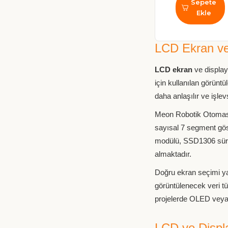
Sepete
Ekle
LCD Ekran ve 
LCD ekran
ve display 
için kullanılan görünt
daha anlaşılır ve işlev
Meon Robotik Otomasy
sayısal 7 segment göst
modülü, SSD1306 sürüc
almaktadır.
Doğru ekran seçimi yap
görüntülenecek veri tü
projelerde OLED veya
LCD ve Displa