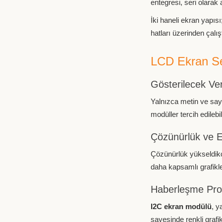
entegresi, seri olarak
İki haneli ekran yapıs
hatları üzerinden çalış
LCD Ekran S
Gösterilecek Ver
Yalnızca metin ve sayı
modüller tercih edileb
Çözünürlük ve 
Çözünürlük yükseldikç
daha kapsamlı grafikle
Haberleşme Pro
I2C ekran modülü
, y
sayesinde renkli grafik