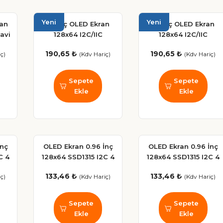
Yeni
Yeni
ran
1.3 İnç OLED Ekran
1.3 İnç OLED Ekran
avi
128x64 I2C/IIC
128x64 I2C/IIC
SSD1306 Sürücülü
SSD1306 Sürücülü
190,65 ₺
190,65 ₺
ç)
(Kdv Hariç)
(Kdv Hariç)
(MAVİ)
(BEYAZ)
Sepete
Sepete
Ekle
Ekle
İnç
OLED Ekran 0.96 İnç
OLED Ekran 0.96 İnç
C 4
128x64 SSD1315 I2C 4
128x64 SSD1315 I2C 4
İ –
Butonlu BEYAZ –
Butonlu MAVİ –
133,46 ₺
133,46 ₺
ç)
(Kdv Hariç)
(Kdv Hariç)
u
Arduino Uyumlu
Arduino Uyumlu
Sepete
Sepete
Ekle
Ekle