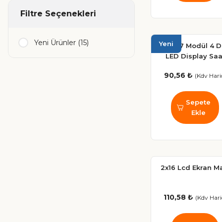
Filtre Seçenekleri
Yeni Ürünler (15)
Yeni
TM1637 Modül 4 Di
LED Display Saa
Ekran Modülü 5V
90,56 ₺
(Kdv Hari
Segment
Sepete
Ekle
2x16 Lcd Ekran M
110,58 ₺
(Kdv Hari