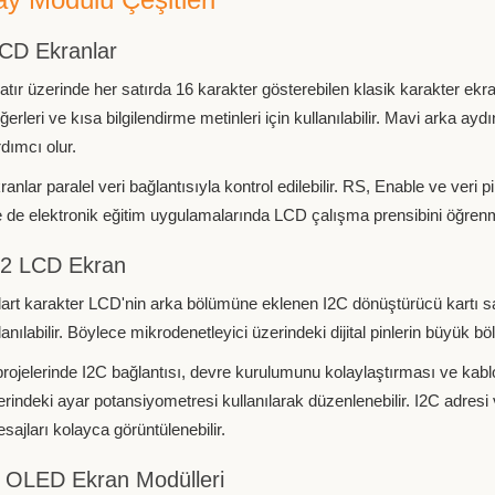
LCD Ekranlar
 satır üzerinde her satırda 16 karakter gösterebilen klasik karakter e
erleri ve kısa bilgilendirme metinleri için kullanılabilir. Mavi arka ayd
dımcı olur.
lar paralel veri bağlantısıyla kontrol edilebilir. RS, Enable ve veri p
se de elektronik eğitim uygulamalarında LCD çalışma prensibini öğrenme
x2 LCD Ekran
dart karakter LCD'nin arka bölümüne eklenen I2C dönüştürücü kart
anılabilir. Böylece mikrodenetleyici üzerindeki dijital pinlerin büyük b
rojelerinde I2C bağlantısı, devre kurulumunu kolaylaştırması ve kablo
zerindeki ayar potansiyometresi kullanılarak düzenlenebilir. I2C adres
sajları kolayca görüntülenebilir.
2 OLED Ekran Modülleri