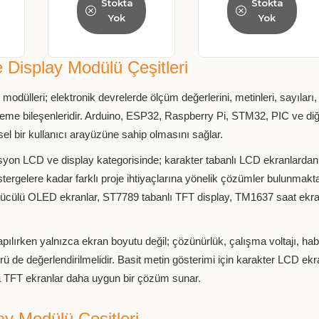
Stokta
Stokta
Yok
Yok
Display Modülü Çeşitleri
modülleri; elektronik devrelerde ölçüm değerlerini, metinleri, sayıları
üleme bileşenleridir. Arduino, ESP32, Raspberry Pi, STM32, PIC ve diğ
sel bir kullanıcı arayüzüne sahip olmasını sağlar.
on LCD ve display kategorisinde; karakter tabanlı LCD ekranlardan 
ergelere kadar farklı proje ihtiyaçlarına yönelik çözümler bulunmakta
ülü OLED ekranlar, ST7789 tabanlı TFT display, TM1637 saat ekranı 
ılırken yalnızca ekran boyutu değil; çözünürlük, çalışma voltajı, ha
rü de değerlendirilmelidir. Basit metin gösterimi için karakter LCD ekra
 TFT ekranlar daha uygun bir çözüm sunar.
y Modülü Çeşitleri