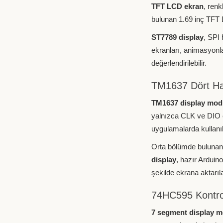
TFT LCD ekran
, renk
bulunan 1.69 inç TFT
ST7789 display
, SPI 
ekranları, animasyonl
değerlendirilebilir.
TM1637 Dört Ha
TM1637 display mod
yalnızca CLK ve DIO ol
uygulamalarda kullanıla
Orta bölümde bulunan i
display
, hazır Arduino
şekilde ekrana aktarılab
74HC595 Kontrol
7 segment display 