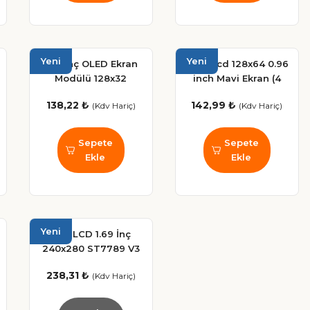
Yeni
Yeni
0.91 İnç OLED Ekran
Oled Lcd 128x64 0.96
Modülü 128x32
inch Mavi Ekran (4
SSD1306 I2C Sarı –
pin)
138,22 ₺
142,99 ₺
(Kdv Hariç)
(Kdv Hariç)
Arduino & Raspberry
Pi Uyumlu
Sepete
Sepete
Ekle
Ekle
Yeni
TFT LCD 1.69 İnç
240x280 ST7789 V3
SPI Display Modülü
238,31 ₺
(Kdv Hariç)