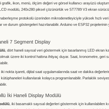
li grafik, ikon, menü, ölçüm değeri ve görsel kullanıcı arayüzü oluşturm
 LCD modülü, 240x280 piksel çözünürlük ve ST7789 V3 ekran sürücüs
haberleşme protokolü üzerinden mikrodenetleyiciyle yüksek hızlı veri il
ar ve durum göstergeleri hazırlanabilir. Arduino ve ESP32 projelerin
neli 7 Segment Display
ülü
, dört haneli sayısal veri göstermek için tasarlanmış LED ekran 
mak üzere iki kontrol hattına ihtiyaç duyar. Saat, kronometre, geri sa
bilir.
ki nokta işareti, dijital saat uygulamalarında saat ve dakika değerler
 kütüphaneleri kullanılarak kolayca programlanabilir. Parlaklık seviyesi
ilir.
lü İki Haneli Display Modülü
modülü
, iki basamaklı sayısal değerleri göstermek için kullanılabilen 