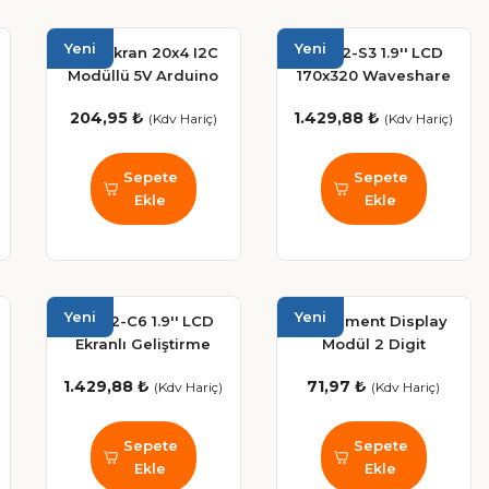
Yeni
Yeni
LCD Ekran 20x4 I2C
ESP32-S3 1.9'' LCD
Modüllü 5V Arduino
170x320 Waveshare
Uyumlu Display
Wi-Fi Bluetooth
204,95 ₺
1.429,88 ₺
(Kdv Hariç)
(Kdv Hariç)
Geliştirme Kartı
Sepete
Sepete
Ekle
Ekle
Yeni
Yeni
ESP32-C6 1.9'' LCD
7 Segment Display
Ekranlı Geliştirme
Modül 2 Digit
Board - WiFi 6 ve
74HC595 Kırmızı LED
1.429,88 ₺
71,97 ₺
(Kdv Hariç)
(Kdv Hariç)
Bluetooth
Gösterge
Sepete
Sepete
Ekle
Ekle