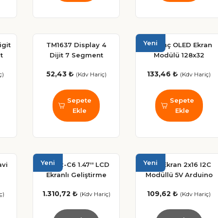
Yeni
git
TM1637 Display 4
0.91 İnç OLED Ekran
t
Dijit 7 Segment
Modülü 128x32
 7
Kırmızı Ekran Modülü
SSD1306 I2C Beyaz –
52,43 ₺
133,46 ₺
ç)
(Kdv Hariç)
(Kdv Hariç)
Arduino Uyumlu
Arduino & Raspberry
Pi Uyumlu
Sepete
Sepete
Ekle
Ekle
Yeni
Yeni
avi
ESP32-C6 1.47'' LCD
LCD Ekran 2x16 I2C
Ekranlı Geliştirme
Modüllü 5V Arduino
Board - WiFi 6 ve
Uyumlu Display
1.310,72 ₺
109,62 ₺
ç)
(Kdv Hariç)
(Kdv Hariç)
Bluetooth