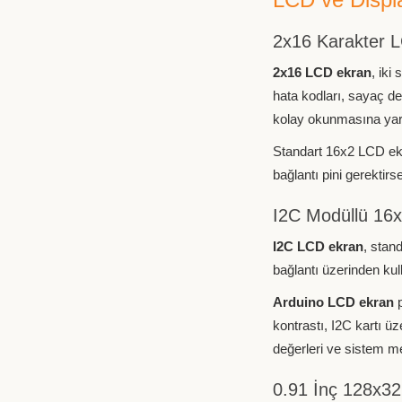
2x16 Karakter 
2x16 LCD ekran
, iki
hata kodları, sayaç değ
kolay okunmasına yar
Standart 16x2 LCD ekran
bağlantı pini gerektir
I2C Modüllü 16
I2C LCD ekran
, stan
bağlantı üzerinden kull
Arduino LCD ekran
p
kontrastı, I2C kartı ü
değerleri ve sistem me
0.91 İnç 128x3