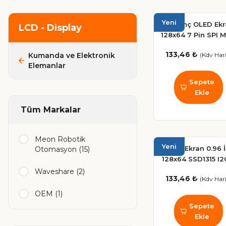
Yeni
0.96 İnç OLED Ek
LCD - Display
128x64 7 Pin SPI M
133,46 ₺
(Kdv Hari
Kumanda ve Elektronik
Elemanlar
Sepete
Ekle
Tüm Markalar
Meon Robotik
Yeni
OLED Ekran 0.96 
Otomasyon (15)
128x64 SSD1315 I2
Butonlu SARI-MAV
Waveshare (2)
133,46 ₺
(Kdv Hari
Arduino Uyuml
OEM (1)
Sepete
Ekle