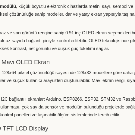
 modülü
, küçük boyutlu elektronik cihazlarda metin, sayı, sembol ve 
el çözünürlüğe sahip modeller, dar ve yatay ekran yapısıyla taşınabili
eyaz ve sarı görüntü rengine sahip 0.91 inç OLED ekran seçenekleri 
 az sayıda bağlantı piniyle kontrol edilebilir. OLED teknolojisinde pikse
sek kontrast, net görüntü ve düşük güç tüketimi sağlar.
4 Mavi OLED Ekran
, 128x64 piksel çözünürlüğü sayesinde 128x32 modellere göre daha gen
nüler ve küçük kullanıcı arayüzleri oluşturulabilir. Mavi ekran rengi,
2C bağlantılı ekranlar; Arduino, ESP8266, ESP32, STM32 ve Raspberry 
kullanması, çok sayıda sensör ve modülün bulunduğu projelerde bağlan
kontrol panelleri ve taşınabilir ölçüm sistemlerinde tercih edilir.
9 TFT LCD Display