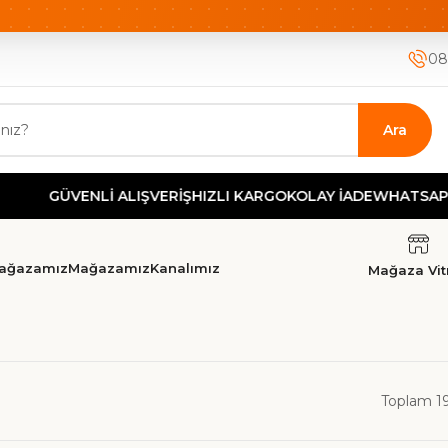
ETSİZ KARGO
HIZLI KARGO
GÜVENLİ ALIŞVERİŞ-KOLAY İA
08
Ara
GÜVENLİ ALIŞVERİŞ
HIZLI KARGO
KOLAY İADE
WHATSAPP DE
ağazamız
Mağazamız
Kanalımız
Mağaza Vitr
Toplam 1