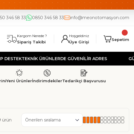
DE
UYGUN FİYAT
50 346 58 33
0850 346 58 33
info@meonotomasyon.com
Kargom Nerede ?
Hoşgeldiniz
Sepetim
Sipariş Takibi
Üye Girişi
STEK
TEKNİK ÜRÜNLERDE GÜVENİLİR ADRES
GÜVENLİ
ini
Yeni Ürünler
İndirimdekiler
Tedarikçi Başvurusu
9 ürün