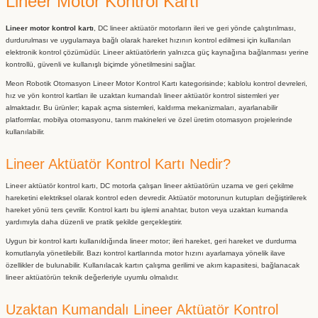
Lineer Motor Kontrol Kartı
r Su Soğutma Sistemi
 Dişli Kasnak
Tutucu Çatal Gripper
Spindle Motor
 Hareketli Kablo Kanalı
j Cihazı
 Pwm Sürücüler & Dimmer
tre-Sayaç-Su Akış Sensörleri
t
nyum Soğutucular
rry Pi
nları
as
nyum Kompozit Karbür Frezeler
380/220V Difaze İzolasyon
Abg Pla+
er
 Motor Kontrol Kartı
Lineer motor kontrol kartı
, DC lineer aktüatör motorların ileri ve geri yönde çalıştırılması,
durdurulması ve uygulamaya bağlı olarak hareket hızının kontrol edilmesi için kullanılan
ız Kontrol Cihazı-Sürücü
Dekota Strafor Reklam Kesici
astığı Koruyucu Ambalaj
220V/220V Monofaze İzola
FK FF Vidalı Mil Uç Yatakları
rçaları
nc Spindle Motor
 Hareketli Kablo Kanalı
evreleri
im Motoru
enk Sensörleri
tat Sıcaklık-Nem Ölçer
lar
l Fan
elektronik kontrol çözümüdür. Lineer aktüatörlerin yalnızca güç kaynağına bağlanması yerine
er
rı
si
Trafoları
kontrollü, güvenli ve kullanışlı biçimde yönetilmesini sağlar.
örlü Küresel Vana
Meon Robotik Otomasyon Lineer Motor Kontrol Kartı kategorisinde; kablolu kontrol devreleri,
Tutucu Çektirme Civatası-Pull
ndırma Rulmanı
 Hareketli Kablo Kanalı
etre-Ampermetre
esi lazer Sensörleri
eler
hız ve yön kontrol kartları ile uzaktan kumandalı lineer aktüatör kontrol sistemleri yer
eme Direnci
 Parçalayıcı Makinesi
 Cnc Bıçak Uçları
Özel Trafolar
almaktadır. Bu ürünler; kapak açma sistemleri, kaldırma mekanizmaları, ayarlanabilir
platformlar, mobilya otomasyonu, tarım makineleri ve özel üretim otomasyon projelerinde
kullanılabilir.
ler
 Hareketli Kablo Kanalı
 Regüle Kartları
Özel Sensörler
Kartları
mme Toplama Makineleri
kım Sıfırlama Probları
sici Parmak Frezeler
Lineer Aktüatör Kontrol Kartı Nedir?
Kapalı Orta Seri Hareketli Kablo
k Sensörleri ve Load Cell
t Redüktör
iyel Pil
Display
Lineer aktüatör kontrol kartı, DC motorla çalışan lineer aktüatörün uzama ve geri çekilme
& Somun
zlar
eri
hareketini elektriksel olarak kontrol eden devredir. Aktüatör motorunun kutupları değiştirilerek
hareket yönü ters çevrilir. Kontrol kartı bu işlemi anahtar, buton veya uzaktan kumanda
yardımıyla daha düzenli ve pratik şekilde gerçekleştirir.
tucu
i
ıs
ıştırıcı
 Hareketli Kablo Kanalı
 Voltaj Sensörleri
Uygun bir kontrol kartı kullanıldığında lineer motor; ileri hareket, geri hareket ve durdurma
komutlarıyla yönetilebilir. Bazı kontrol kartlarında motor hızını ayarlamaya yönelik ilave
özellikler de bulunabilir. Kullanılacak kartın çalışma gerilimi ve akım kapasitesi, bağlanacak
nlar
ya
kuyucu ve Etiketler
nahtarı
Gövde Hareketli Kablo Kanalı
lineer aktüatörün teknik değerleriyle uyumlu olmalıdır.
Uzaktan Kumandalı Lineer Aktüatör Kontrol
 Aksesuarları