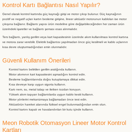
Kontrol Kartı Bağlantısı Nasıl Yapılır?
Genel olarak kontrol kartında güç kaynağı girişi ve motor çıkışı bulunur. Güç kaynağının
pozitif ve negatif uçları kartın besleme girişine, lineer aktüatör motorunun kabloları ise motor
çıkışına bağlanır. Bağlantı yapısı ürün modeline göre değişebileceğinden her zaman ürün
üzerindeki işaretler ve bağlantı şeması esas alınmalıdır.
Ters bağlantı, yanlış gerilim veya kart kapasitesinin üzerinde akım kullanılması kontrol kartına
ve motora zarar verebilir. Elektrik bağlantısı yapılmadan önce güç kesilmeli ve kablo uçlarının
kısa devre oluşturmadığından emin olunmalıdır.
Güvenli Kullanım Önerileri
Kontrol kartını belirtilen gerilim aralığında kullanın.
Motor akımının kart kapasitesini aşmadığını kontrol edin.
Besleme bağlantılarında doğru kutuplamaya dikkat edin.
Kısa devreye karşı uygun sigorta kullanın.
Kartı nem, su, metal talaşı ve iletken tozdan koruyun.
Yüksek akım taşıyan bağlantılarda uygun kablo kesiti kullanın.
Motor yönlerini mekanizmaya bağlamadan önce test edin.
Aktüatörün hareket alanında fiziksel engel bulunmadığından emin olun.
Kontrol kartını kapalı ve havalandırılan bir kutu içinde kullanın.
Meon Robotik Otomasyon Lineer Motor Kontrol
Kartları