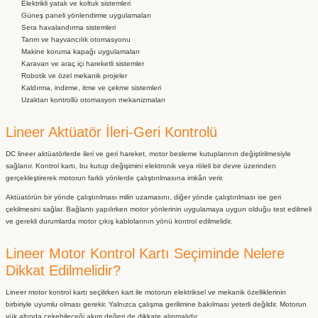
Elektrikli yatak ve koltuk sistemleri
Güneş paneli yönlendirme uygulamaları
Sera havalandırma sistemleri
Tarım ve hayvancılık otomasyonu
Makine koruma kapağı uygulamaları
Karavan ve araç içi hareketli sistemler
Robotik ve özel mekanik projeler
Kaldırma, indirme, itme ve çekme sistemleri
Uzaktan kontrollü otomasyon mekanizmaları
Lineer Aktüatör İleri-Geri Kontrolü
DC lineer aktüatörlerde ileri ve geri hareket, motor besleme kutuplarının değiştirilmesiyle
sağlanır. Kontrol kartı, bu kutup değişimini elektronik veya röleli bir devre üzerinden
gerçekleştirerek motorun farklı yönlerde çalıştırılmasına imkân verir.
Aktüatörün bir yönde çalıştırılması milin uzamasını, diğer yönde çalıştırılması ise geri
çekilmesini sağlar. Bağlantı yapılırken motor yönlerinin uygulamaya uygun olduğu test edilmeli
ve gerekli durumlarda motor çıkış kablolarının yönü kontrol edilmelidir.
Lineer Motor Kontrol Kartı Seçiminde Nelere
Dikkat Edilmelidir?
Lineer motor kontrol kartı seçilirken kart ile motorun elektriksel ve mekanik özelliklerinin
birbiriyle uyumlu olması gerekir. Yalnızca çalışma gerilimine bakılması yeterli değildir. Motorun
yük altında çekebileceği akım değeri de dikkate alınmalıdır.