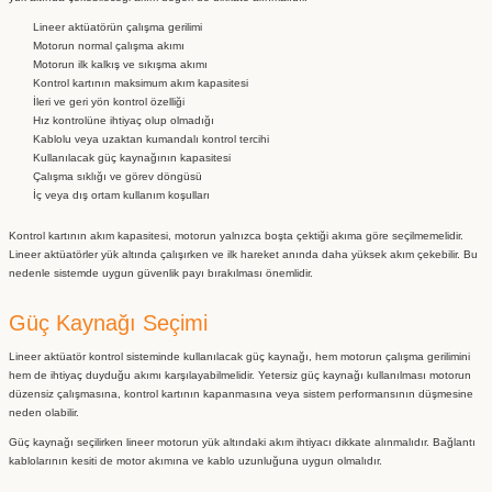
Lineer aktüatörün çalışma gerilimi
Motorun normal çalışma akımı
Motorun ilk kalkış ve sıkışma akımı
Kontrol kartının maksimum akım kapasitesi
İleri ve geri yön kontrol özelliği
Hız kontrolüne ihtiyaç olup olmadığı
Kablolu veya uzaktan kumandalı kontrol tercihi
Kullanılacak güç kaynağının kapasitesi
Çalışma sıklığı ve görev döngüsü
İç veya dış ortam kullanım koşulları
Kontrol kartının akım kapasitesi, motorun yalnızca boşta çektiği akıma göre seçilmemelidir.
Lineer aktüatörler yük altında çalışırken ve ilk hareket anında daha yüksek akım çekebilir. Bu
nedenle sistemde uygun güvenlik payı bırakılması önemlidir.
Güç Kaynağı Seçimi
Lineer aktüatör kontrol sisteminde kullanılacak güç kaynağı, hem motorun çalışma gerilimini
hem de ihtiyaç duyduğu akımı karşılayabilmelidir. Yetersiz güç kaynağı kullanılması motorun
düzensiz çalışmasına, kontrol kartının kapanmasına veya sistem performansının düşmesine
neden olabilir.
Güç kaynağı seçilirken lineer motorun yük altındaki akım ihtiyacı dikkate alınmalıdır. Bağlantı
kablolarının kesiti de motor akımına ve kablo uzunluğuna uygun olmalıdır.