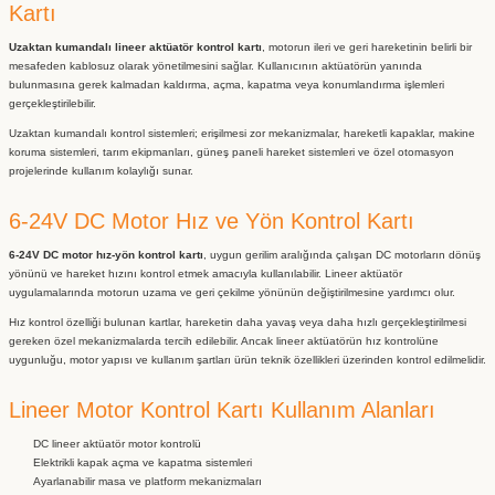
Kartı
Uzaktan kumandalı lineer aktüatör kontrol kartı
, motorun ileri ve geri hareketinin belirli bir
mesafeden kablosuz olarak yönetilmesini sağlar. Kullanıcının aktüatörün yanında
bulunmasına gerek kalmadan kaldırma, açma, kapatma veya konumlandırma işlemleri
gerçekleştirilebilir.
Uzaktan kumandalı kontrol sistemleri; erişilmesi zor mekanizmalar, hareketli kapaklar, makine
koruma sistemleri, tarım ekipmanları, güneş paneli hareket sistemleri ve özel otomasyon
projelerinde kullanım kolaylığı sunar.
6-24V DC Motor Hız ve Yön Kontrol Kartı
6-24V DC motor hız-yön kontrol kartı
, uygun gerilim aralığında çalışan DC motorların dönüş
yönünü ve hareket hızını kontrol etmek amacıyla kullanılabilir. Lineer aktüatör
uygulamalarında motorun uzama ve geri çekilme yönünün değiştirilmesine yardımcı olur.
Hız kontrol özelliği bulunan kartlar, hareketin daha yavaş veya daha hızlı gerçekleştirilmesi
gereken özel mekanizmalarda tercih edilebilir. Ancak lineer aktüatörün hız kontrolüne
uygunluğu, motor yapısı ve kullanım şartları ürün teknik özellikleri üzerinden kontrol edilmelidir.
Lineer Motor Kontrol Kartı Kullanım Alanları
DC lineer aktüatör motor kontrolü
Elektrikli kapak açma ve kapatma sistemleri
Ayarlanabilir masa ve platform mekanizmaları