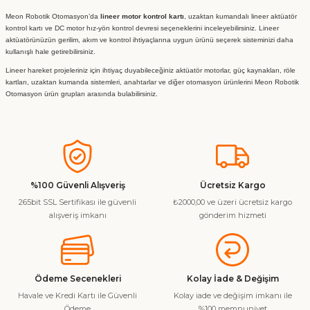
Meon Robotik Otomasyon’da
lineer motor kontrol kartı
, uzaktan kumandalı lineer aktüatör
kontrol kartı ve DC motor hız-yön kontrol devresi seçeneklerini inceleyebilirsiniz. Lineer
aktüatörünüzün gerilim, akım ve kontrol ihtiyaçlarına uygun ürünü seçerek sisteminizi daha
kullanışlı hale getirebilirsiniz.
Lineer hareket projeleriniz için ihtiyaç duyabileceğiniz aktüatör motorlar, güç kaynakları, röle
kartları, uzaktan kumanda sistemleri, anahtarlar ve diğer otomasyon ürünlerini Meon Robotik
Otomasyon ürün grupları arasında bulabilirsiniz.
%100 Güvenli Alışveriş
Ücretsiz Kargo
265bit SSL Sertifikası ile güvenli
₺2000,00 ve üzeri ücretsiz kargo
alışveriş imkanı
gönderim hizmeti
Ödeme Secenekleri
Kolay İade & Değişim
Havale ve Kredi Kartı ile Güvenli
Kolay iade ve değişim imkanı ile
Ödeme
%100 memnuniyet