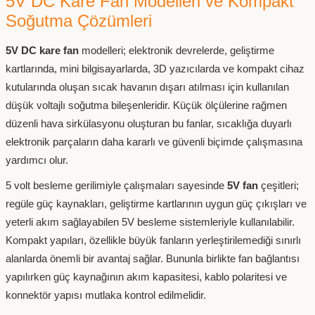
5V DC Kare Fan Modelleri ve Kompakt
r Su Soğutma Sistemi
 Dişli Kasnak
Tutucu Çatal Gripper
Spindle Motor
 Hareketli Kablo Kanalı
j Cihazı
 Pwm Sürücüler & Dimmer
tre-Sayaç-Su Akış Sensörleri
t
nyum Soğutucular
rry Pi
nları
as
nyum Kompozit Karbür Frezeler
380/220V Difaze İzolasyon
Abg Pla+
er
Soğutma Çözümleri
 Motor Kontrol Kartı
ız Kontrol Cihazı-Sürücü
Dekota Strafor Reklam Kesici
astığı Koruyucu Ambalaj
220V/220V Monofaze İzola
FK FF Vidalı Mil Uç Yatakları
rçaları
nc Spindle Motor
 Hareketli Kablo Kanalı
evreleri
im Motoru
enk Sensörleri
tat Sıcaklık-Nem Ölçer
lar
l Fan
5V DC kare fan
modelleri; elektronik devrelerde, geliştirme
er
rı
si
Trafoları
örlü Küresel Vana
kartlarında, mini bilgisayarlarda, 3D yazıcılarda ve kompakt cihaz
kutularında oluşan sıcak havanın dışarı atılması için kullanılan
Tutucu Çektirme Civatası-Pull
ndırma Rulmanı
 Hareketli Kablo Kanalı
etre-Ampermetre
esi lazer Sensörleri
eler
eme Direnci
 Parçalayıcı Makinesi
 Cnc Bıçak Uçları
Özel Trafolar
düşük voltajlı soğutma bileşenleridir. Küçük ölçülerine rağmen
düzenli hava sirkülasyonu oluşturan bu fanlar, sıcaklığa duyarlı
ler
 Hareketli Kablo Kanalı
 Regüle Kartları
Özel Sensörler
Kartları
elektronik parçaların daha kararlı ve güvenli biçimde çalışmasına
mme Toplama Makineleri
kım Sıfırlama Probları
sici Parmak Frezeler
yardımcı olur.
Kapalı Orta Seri Hareketli Kablo
k Sensörleri ve Load Cell
t Redüktör
iyel Pil
Display
5 volt besleme gerilimiyle çalışmaları sayesinde
5V fan
çeşitleri;
& Somun
zlar
eri
regüle güç kaynakları, geliştirme kartlarının uygun güç çıkışları ve
yeterli akım sağlayabilen 5V besleme sistemleriyle kullanılabilir.
tucu
i
ıs
ıştırıcı
 Hareketli Kablo Kanalı
 Voltaj Sensörleri
Kompakt yapıları, özellikle büyük fanların yerleştirilemediği sınırlı
alanlarda önemli bir avantaj sağlar. Bununla birlikte fan bağlantısı
nlar
ya
kuyucu ve Etiketler
nahtarı
Gövde Hareketli Kablo Kanalı
yapılırken güç kaynağının akım kapasitesi, kablo polaritesi ve
konnektör yapısı mutlaka kontrol edilmelidir.
 Aksesuarları