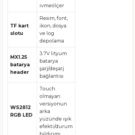
ivmeölçer
Resim, font,
TF kart
ikon, dosya
slotu
ve log
depolama
3.7V lityum
MX1.25
batarya
batarya
şarj/deşarj
header
bağlantısı
Touch
olmayan
versiyonun
WS2812
arka
RGB LED
yüzünde ışık
efekti/durum
bildirimi