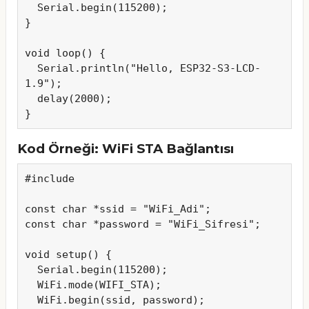
  Serial.begin(115200);

}

void loop() {

  Serial.println("Hello, ESP32-S3-LCD-
1.9");

  delay(2000);

}
Kod Örneği: WiFi STA Bağlantısı
#include 
const char *ssid = "WiFi_Adi";

const char *password = "WiFi_Sifresi";

void setup() {

  Serial.begin(115200);

  WiFi.mode(WIFI_STA);

  WiFi.begin(ssid, password);
