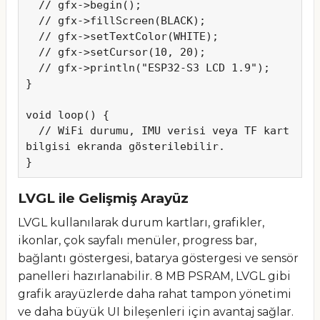
  // gfx->begin();

  // gfx->fillScreen(BLACK);

  // gfx->setTextColor(WHITE);

  // gfx->setCursor(10, 20);

  // gfx->println("ESP32-S3 LCD 1.9");

}

void loop() {

  // WiFi durumu, IMU verisi veya TF kart 
bilgisi ekranda gösterilebilir.

}
LVGL ile Gelişmiş Arayüz
LVGL kullanılarak durum kartları, grafikler,
ikonlar, çok sayfalı menüler, progress bar,
bağlantı göstergesi, batarya göstergesi ve sensör
panelleri hazırlanabilir. 8 MB PSRAM, LVGL gibi
grafik arayüzlerde daha rahat tampon yönetimi
ve daha büyük UI bileşenleri için avantaj sağlar.