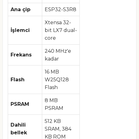
Ana çip
ESP32-S3R8
Xtensa 32-
İşlemci
bit LX7 dual-
core
240 MHz'e
Frekans
kadar
16 MB
Flash
W25Q128
Flash
8 MB
PSRAM
PSRAM
512 KB
Dahili
SRAM, 384
bellek
KB ROM