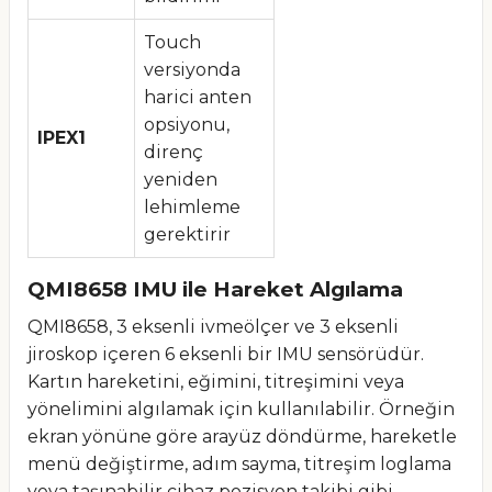
Touch
versiyonda
harici anten
opsiyonu,
IPEX1
direnç
yeniden
lehimleme
gerektirir
QMI8658 IMU ile Hareket Algılama
QMI8658, 3 eksenli ivmeölçer ve 3 eksenli
jiroskop içeren 6 eksenli bir IMU sensörüdür.
Kartın hareketini, eğimini, titreşimini veya
yönelimini algılamak için kullanılabilir. Örneğin
ekran yönüne göre arayüz döndürme, hareketle
menü değiştirme, adım sayma, titreşim loglama
veya taşınabilir cihaz pozisyon takibi gibi