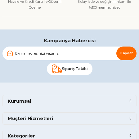
Havale ve Kredi Kartı ile Güvenli
Kolay iade ve değişim imkanı ile
Ödeme
%100 memnuniyet
Gönder
Kampanya Habercisi
Kaydet
Sipariş Takibi
Kurumsal
Müşteri Hizmetleri
Kategoriler