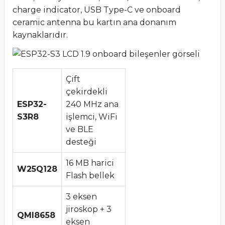
charge indicator, USB Type-C ve onboard
ceramic antenna bu kartın ana donanım
kaynaklarıdır.
Çift
çekirdekli
ESP32-
240 MHz ana
S3R8
işlemci, WiFi
ve BLE
desteği
16 MB harici
W25Q128
Flash bellek
3 eksen
jiroskop + 3
QMI8658
eksen