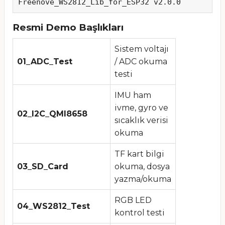
Freenove_WS2812_Lib_for_ESP32 v2.0.0
Resmi Demo Başlıkları
Sistem voltajı
01_ADC_Test
/ ADC okuma
testi
IMU ham
ivme, gyro ve
02_I2C_QMI8658
sıcaklık verisi
okuma
TF kart bilgi
03_SD_Card
okuma, dosya
yazma/okuma
RGB LED
04_WS2812_Test
kontrol testi