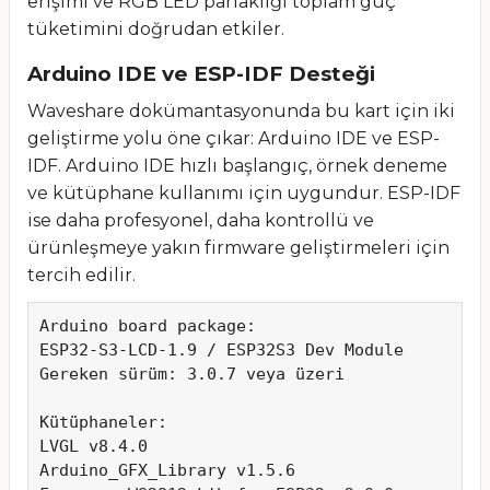
erişimi ve RGB LED parlaklığı toplam güç
tüketimini doğrudan etkiler.
Arduino IDE ve ESP-IDF Desteği
Waveshare dokümantasyonunda bu kart için iki
geliştirme yolu öne çıkar: Arduino IDE ve ESP-
IDF. Arduino IDE hızlı başlangıç, örnek deneme
ve kütüphane kullanımı için uygundur. ESP-IDF
ise daha profesyonel, daha kontrollü ve
ürünleşmeye yakın firmware geliştirmeleri için
tercih edilir.
Arduino board package:

ESP32-S3-LCD-1.9 / ESP32S3 Dev Module

Gereken sürüm: 3.0.7 veya üzeri

Kütüphaneler:

LVGL v8.4.0

Arduino_GFX_Library v1.5.6
