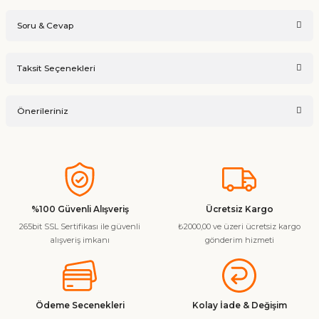
Soru & Cevap
Bu ürüne ilk yorumu siz yapın!
Taksit Seçenekleri
Ürün hakkında henüz soru sorulmamış.
Yorum Yaz
Önerileriniz
Soru Sor
Bu ürünün fiyat bilgisi, resim, ürün açıklamalarında ve diğer
konularda yetersiz gördüğünüz noktaları öneri formunu
kullanarak tarafımıza iletebilirsiniz.
Görüş ve önerileriniz için teşekkür ederiz.
%100 Güvenli Alışveriş
Ücretsiz Kargo
265bit SSL Sertifikası ile güvenli
₺2000,00 ve üzeri ücretsiz kargo
Ürün resmi kalitesiz, bozuk veya görüntülenemiyor.
alışveriş imkanı
gönderim hizmeti
Ürün açıklamasında eksik bilgiler bulunuyor.
Ürün bilgilerinde hatalar bulunuyor.
Ürün fiyatı diğer sitelerden daha pahalı.
Ödeme Secenekleri
Kolay İade & Değişim
Bu ürüne benzer farklı alternatifler olmalı.