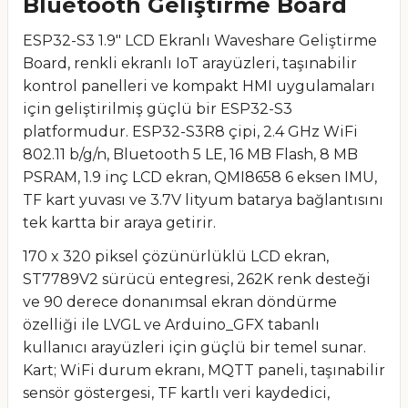
Bluetooth Geliştirme Board
ESP32-S3 1.9" LCD Ekranlı Waveshare Geliştirme
Board, renkli ekranlı IoT arayüzleri, taşınabilir
kontrol panelleri ve kompakt HMI uygulamaları
için geliştirilmiş güçlü bir ESP32-S3
platformudur. ESP32-S3R8 çipi, 2.4 GHz WiFi
802.11 b/g/n, Bluetooth 5 LE, 16 MB Flash, 8 MB
PSRAM, 1.9 inç LCD ekran, QMI8658 6 eksen IMU,
TF kart yuvası ve 3.7V lityum batarya bağlantısını
tek kartta bir araya getirir.
170 x 320 piksel çözünürlüklü LCD ekran,
ST7789V2 sürücü entegresi, 262K renk desteği
ve 90 derece donanımsal ekran döndürme
özelliği ile LVGL ve Arduino_GFX tabanlı
kullanıcı arayüzleri için güçlü bir temel sunar.
Kart; WiFi durum ekranı, MQTT paneli, taşınabilir
sensör göstergesi, TF kartlı veri kaydedici,