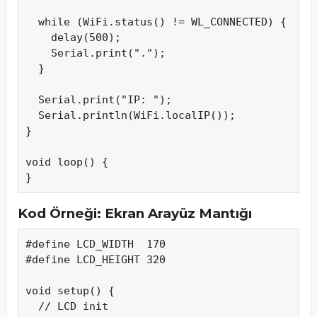
  while (WiFi.status() != WL_CONNECTED) {

    delay(500);

    Serial.print(".");

  }

  Serial.print("IP: ");

  Serial.println(WiFi.localIP());

}

void loop() {

}
Kod Örneği: Ekran Arayüz Mantığı
#define LCD_WIDTH  170

#define LCD_HEIGHT 320

void setup() {

  // LCD init
