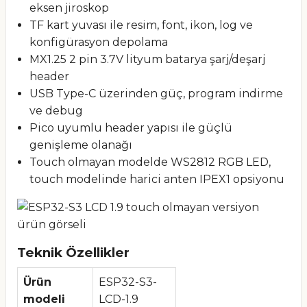
eksen jiroskop
TF kart yuvası ile resim, font, ikon, log ve
konfigürasyon depolama
MX1.25 2 pin 3.7V lityum batarya şarj/deşarj
header
USB Type-C üzerinden güç, program indirme
ve debug
Pico uyumlu header yapısı ile güçlü
genişleme olanağı
Touch olmayan modelde WS2812 RGB LED,
touch modelinde harici anten IPEX1 opsiyonu
Teknik Özellikler
Ürün
ESP32-S3-
modeli
LCD-1.9