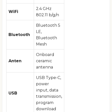
2.4 GHz
WiFi
802.11 b/g/n
Bluetooth 5
LE,
Bluetooth
Bluetooth
Mesh
Onboard
Anten
ceramic
antenna
USB Type-C,
power
input, data
USB
transmission,
program
download