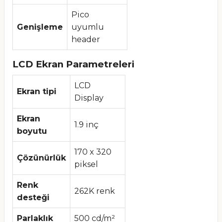
Pico
Genişleme
uyumlu
header
LCD Ekran Parametreleri
LCD
Ekran tipi
Display
Ekran
1.9 inç
boyutu
170 x 320
Çözünürlük
piksel
Renk
262K renk
desteği
Parlaklık
500 cd/m²