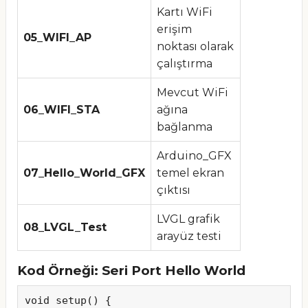
Kartı WiFi
erişim
05_WIFI_AP
noktası olarak
çalıştırma
Mevcut WiFi
06_WIFI_STA
ağına
bağlanma
Arduino_GFX
07_Hello_World_GFX
temel ekran
çıktısı
LVGL grafik
08_LVGL_Test
arayüz testi
Kod Örneği: Seri Port Hello World
void setup() {
