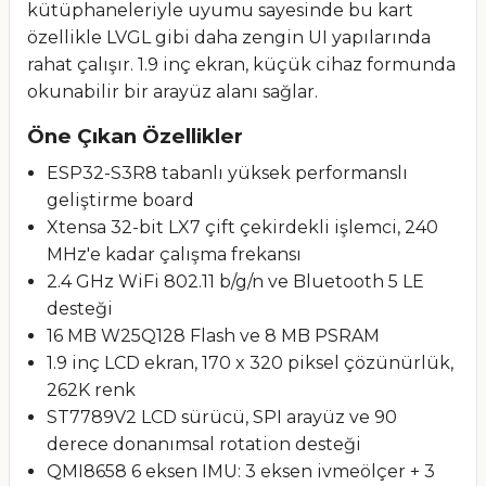
kütüphaneleriyle uyumu sayesinde bu kart
özellikle LVGL gibi daha zengin UI yapılarında
rahat çalışır. 1.9 inç ekran, küçük cihaz formunda
okunabilir bir arayüz alanı sağlar.
Öne Çıkan Özellikler
ESP32-S3R8 tabanlı yüksek performanslı
geliştirme board
Xtensa 32-bit LX7 çift çekirdekli işlemci, 240
MHz'e kadar çalışma frekansı
2.4 GHz WiFi 802.11 b/g/n ve Bluetooth 5 LE
desteği
16 MB W25Q128 Flash ve 8 MB PSRAM
1.9 inç LCD ekran, 170 x 320 piksel çözünürlük,
262K renk
ST7789V2 LCD sürücü, SPI arayüz ve 90
derece donanımsal rotation desteği
QMI8658 6 eksen IMU: 3 eksen ivmeölçer + 3