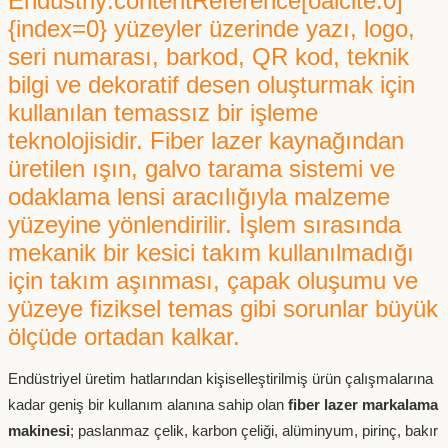
Endüstriy:contentReference[oaicite:0]
r Su Soğutma Sistemi
 Dişli Kasnak
Tutucu Çatal Gripper
Spindle Motor
 Hareketli Kablo Kanalı
j Cihazı
 Pwm Sürücüler & Dimmer
tre-Sayaç-Su Akış Sensörleri
t
nyum Soğutucular
rry Pi
nları
as
nyum Kompozit Karbür Frezeler
380/220V Difaze İzolasyon
Abg Pla+
er
{index=0} yüzeyler üzerinde yazı, logo,
 Motor Kontrol Kartı
seri numarası, barkod, QR kod, teknik
ız Kontrol Cihazı-Sürücü
Dekota Strafor Reklam Kesici
astığı Koruyucu Ambalaj
220V/220V Monofaze İzola
FK FF Vidalı Mil Uç Yatakları
rçaları
nc Spindle Motor
 Hareketli Kablo Kanalı
evreleri
im Motoru
enk Sensörleri
tat Sıcaklık-Nem Ölçer
lar
l Fan
bilgi ve dekoratif desen oluşturmak için
er
rı
si
Trafoları
örlü Küresel Vana
kullanılan temassız bir işleme
Tutucu Çektirme Civatası-Pull
ndırma Rulmanı
 Hareketli Kablo Kanalı
etre-Ampermetre
esi lazer Sensörleri
eler
teknolojisidir. Fiber lazer kaynağından
eme Direnci
 Parçalayıcı Makinesi
 Cnc Bıçak Uçları
Özel Trafolar
üretilen ışın, galvo tarama sistemi ve
odaklama lensi aracılığıyla malzeme
ler
 Hareketli Kablo Kanalı
 Regüle Kartları
Özel Sensörler
Kartları
mme Toplama Makineleri
kım Sıfırlama Probları
sici Parmak Frezeler
yüzeyine yönlendirilir. İşlem sırasında
mekanik bir kesici takım kullanılmadığı
Kapalı Orta Seri Hareketli Kablo
k Sensörleri ve Load Cell
t Redüktör
iyel Pil
Display
& Somun
zlar
eri
için takım aşınması, çapak oluşumu ve
yüzeye fiziksel temas gibi sorunlar büyük
tucu
i
ıs
ıştırıcı
 Hareketli Kablo Kanalı
 Voltaj Sensörleri
ölçüde ortadan kalkar.
Endüstriyel üretim hatlarından kişiselleştirilmiş ürün çalışmalarına
nlar
ya
kuyucu ve Etiketler
nahtarı
Gövde Hareketli Kablo Kanalı
kadar geniş bir kullanım alanına sahip olan
fiber lazer markalama
makinesi
; paslanmaz çelik, karbon çeliği, alüminyum, pirinç, bakır
 Aksesuarları