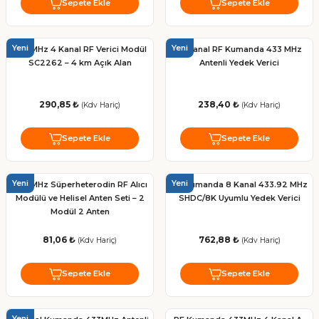
Sepete Ekle
Sepete Ekle
Yeni
Yeni
433 MHz 4 Kanal RF Verici Modül
12 Kanal RF Kumanda 433 MHz
SC2262 – 4 km Açık Alan
Antenli Yedek Verici
290,85 ₺
238,40 ₺
(Kdv Hariç)
(Kdv Hariç)
Sepete Ekle
Sepete Ekle
Yeni
Yeni
433 MHz Süperheterodin RF Alıcı
RF Kumanda 8 Kanal 433.92 MHz
Modülü ve Helisel Anten Seti – 2
SHDC/8K Uyumlu Yedek Verici
Modül 2 Anten
81,06 ₺
762,88 ₺
(Kdv Hariç)
(Kdv Hariç)
Sepete Ekle
Sepete Ekle
Yeni