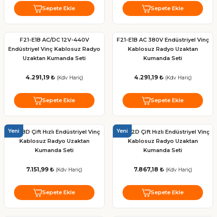
Sepete Ekle
Sepete Ekle
F21-E1B AC/DC 12V-440V
F21-E1B AC 380V Endüstriyel Vinç
Endüstriyel Vinç Kablosuz Radyo
Kablosuz Radyo Uzaktan
Uzaktan Kumanda Seti
Kumanda Seti
4.291,19 ₺
4.291,19 ₺
(Kdv Hariç)
(Kdv Hariç)
Sepete Ekle
Sepete Ekle
Yeni
Yeni
F24-8D Çift Hızlı Endüstriyel Vinç
F24-12D Çift Hızlı Endüstriyel Vinç
Kablosuz Radyo Uzaktan
Kablosuz Radyo Uzaktan
Kumanda Seti
Kumanda Seti
7.151,99 ₺
7.867,18 ₺
(Kdv Hariç)
(Kdv Hariç)
Sepete Ekle
Sepete Ekle