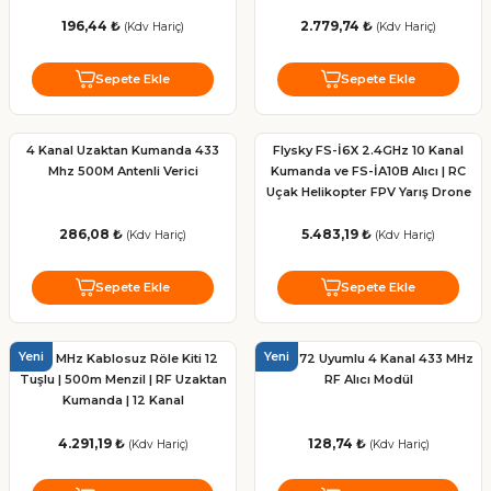
196,44 ₺
2.779,74 ₺
(Kdv Hariç)
(Kdv Hariç)
Sepete Ekle
Sepete Ekle
4 Kanal Uzaktan Kumanda 433
Flysky FS-İ6X 2.4GHz 10 Kanal
Mhz 500M Antenli Verici
Kumanda ve FS-İA10B Alıcı | RC
Uçak Helikopter FPV Yarış Drone
286,08 ₺
5.483,19 ₺
(Kdv Hariç)
(Kdv Hariç)
Sepete Ekle
Sepete Ekle
Yeni
Yeni
433 MHz Kablosuz Röle Kiti 12
PT2272 Uyumlu 4 Kanal 433 MHz
Tuşlu | 500m Menzil | RF Uzaktan
RF Alıcı Modül
Kumanda | 12 Kanal
4.291,19 ₺
128,74 ₺
(Kdv Hariç)
(Kdv Hariç)