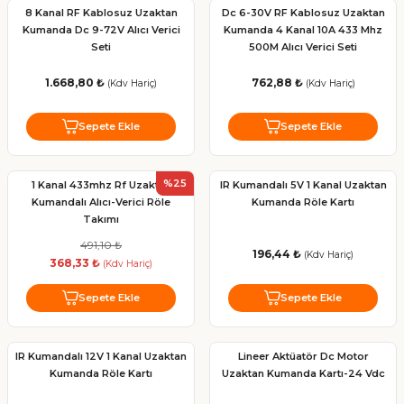
8 Kanal RF Kablosuz Uzaktan
Dc 6-30V RF Kablosuz Uzaktan
Kumanda Dc 9-72V Alıcı Verici
Kumanda 4 Kanal 10A 433 Mhz
Seti
500M Alıcı Verici Seti
1.668,80 ₺
762,88 ₺
(Kdv Hariç)
(Kdv Hariç)
Sepete Ekle
Sepete Ekle
%25
1 Kanal 433mhz Rf Uzaktan
IR Kumandalı 5V 1 Kanal Uzaktan
Kumandalı Alıcı-Verici Röle
Kumanda Röle Kartı
Takımı
491,10 ₺
196,44 ₺
(Kdv Hariç)
368,33 ₺
(Kdv Hariç)
Sepete Ekle
Sepete Ekle
IR Kumandalı 12V 1 Kanal Uzaktan
Lineer Aktüatör Dc Motor
Kumanda Röle Kartı
Uzaktan Kumanda Kartı-24 Vdc