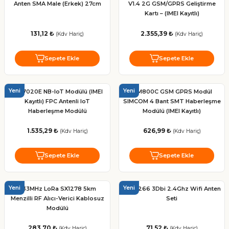
Anten SMA Male (Erkek) 27cm
V1.4 2G GSM/GPRS Geliştirme
Kartı – (IMEI Kayıtlı)
131,12 ₺
2.355,39 ₺
(Kdv Hariç)
(Kdv Hariç)
Sepete Ekle
Sepete Ekle
Yeni
Yeni
SIM7020E NB-IoT Modülü (IMEI
SIM800C GSM GPRS Modül
Kayıtlı) FPC Antenli IoT
SIMCOM 4 Bant SMT Haberleşme
Haberleşme Modülü
Modülü (IMEI Kayıtlı)
1.535,29 ₺
626,99 ₺
(Kdv Hariç)
(Kdv Hariç)
Sepete Ekle
Sepete Ekle
Yeni
Yeni
433MHz LoRa SX1278 5km
Esp8266 3Dbi 2.4Ghz Wifi Anten
Menzilli RF Alıcı-Verici Kablosuz
Seti
Modülü
283,70 ₺
71,52 ₺
(Kdv Hariç)
(Kdv Hariç)