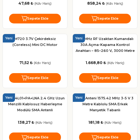
47,68 ₺
858,24 ₺
(Kdv Hariç)
(Kdv Hariç)
Sepete Ekle
Sepete Ekle
Yeni
Yeni
M720 3.7V Çekirdeksiz
433 MHz RF Uzaktan Kumandalı
(Coreless) Mini DC Motor
30A Açma-Kapama Kontrol
Anahtarı – 85–260 V, 3000 Metre
Menzil | Kuyu Pompası ve
Tarımsal Sulama Sistemleri
71,52 ₺
1.668,80 ₺
(Kdv Hariç)
(Kdv Hariç)
Sepete Ekle
Sepete Ekle
Yeni
Yeni
NRF24L01+PA+LNA 2.4 GHz Uzun
GPS Anteni 1575.42 MHz 3-5 V 3
Menzilli Kablosuz Haberleşme
Metre Kablolu SMA Erkek
Modülü SMA Antenli
Manyetik Tabanlı
138,27 ₺
181,18 ₺
(Kdv Hariç)
(Kdv Hariç)
Sepete Ekle
Sepete Ekle