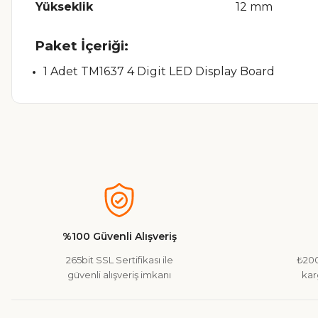
Yükseklik
12 mm
Paket İçeriği:
1 Adet TM1637 4 Digit LED Display Board
Bu ürünün fiyat bilgisi, resim, ürün açıklamalarında ve diğer ko
Görüş ve önerileriniz için teşekkür ederiz.
Ürün resmi kalitesiz, bozuk veya görüntülenemiyor.
Ürün açıklamasında eksik bilgiler bulunuyor.
%100 Güvenli Alışveriş
Ürün bilgilerinde hatalar bulunuyor.
265bit SSL Sertifikası ile
₺200
Ürün fiyatı diğer sitelerden daha pahalı.
güvenli alışveriş imkanı
kar
Bu ürüne benzer farklı alternatifler olmalı.