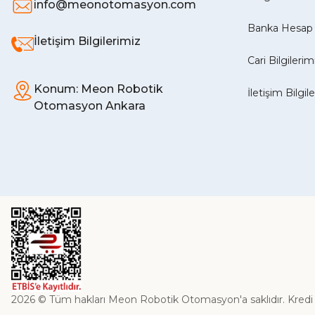
info@meonotomasyon.com
Banka Hesap 
İletişim Bilgilerimiz
Cari Bilgilerim
Konum: Meon Robotik
İletişim Bilgil
Otomasyon Ankara
2026 © Tüm hakları Meon Robotik Otomasyon'a saklıdır. Kredi kart