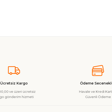
nularda yetersiz gördüğünüz noktaları öneri formunu kullanarak tarafımız
Ürün hakkında henüz soru sorulmamış.
Bu ürüne ilk yorumu siz yapın!
Yorum Yaz
Soru Sor
Ücretsiz Kargo
Ödeme Secenekle
0,00 ve üzeri ücretsiz
Havale ve Kredi Kartı
go gönderim hizmeti
Güvenli Ödeme