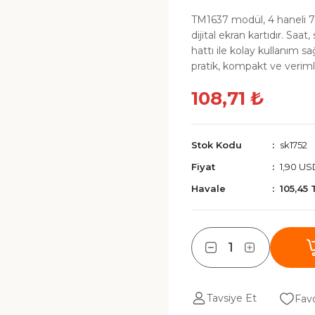
TM1637 modül, 4 haneli 7
dijital ekran kartıdır. Sa
hattı ile kolay kullanım s
pratik, kompakt ve verim
108,71 ₺
Stok Kodu
sk1752
Fiyat
1,90 US
Havale
105,45 
Tavsiye Et