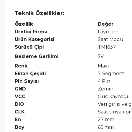
Teknik Özellikler:
Özellik
Değer
Üretici Firma
Diymore
Ürün Kategorisi
Saat Modül
Sürücü Çipi
TM1637
Besleme Gerilimi
5V
Renk
Mavi
Ekran Çeşidi
7-Segment
Pin Sayısı
4 Pin
GND
Zemin
VCC
Güç kaynağı
DIO
Veri girişi ve 
CLK
Saat sinyali pi
En
27 mm
Boy
66 mm