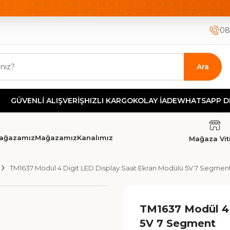
ETSİZ KARGO
HIZLI KARGO
GÜVENLİ ALIŞVERİŞ-KOLAY İA
08
Ara
NLİ ALIŞVERİŞ
HIZLI KARGO
KOLAY İADE
WHATSAPP DESTEK
T
ağazamız
Mağazamız
Kanalımız
Mağaza Vitr
TM1637 Modül 4 Digit LED Display Saat Ekran Modülü 5V 7 Segmen
TM1637 Modül 4 
5V 7 Segment