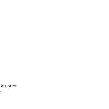
çıkış pimi
ni