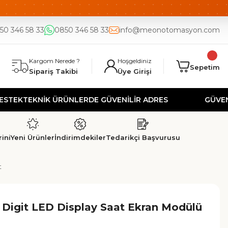
DE
UYGUN FİYAT
50 346 58 33
0850 346 58 33
info@meonotomasyon.com
Kargom Nerede ?
Hoşgeldiniz
Sepetim
Sipariş Takibi
Üye Girişi
EKNİK ÜRÜNLERDE GÜVENİLİR ADRES
GÜVENLİ ALIŞ
ini
Yeni Ürünler
İndirimdekiler
Tedarikçi Başvurusu
t
Digit LED Display Saat Ekran Modülü