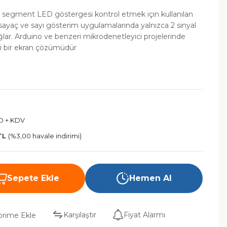
 segment LED göstergesi kontrol etmek için kullanılan
at, sayaç ve sayı gösterim uygulamalarında yalnızca 2 sinyal
ağlar. Arduino ve benzeri mikrodenetleyici projelerinde
li bir ekran çözümüdür
D + KDV
TL
(%3,00 havale indirimi)
Sepete Ekle
Hemen Al
Karşılaştır
Fiyat Alarmı