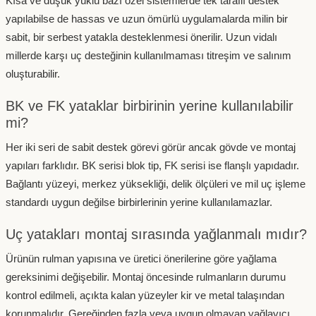
Kısa ve düşük yüklü bazı özel sistemlerde tek taraflı destek
yapılabilse de hassas ve uzun ömürlü uygulamalarda milin bir
sabit, bir serbest yatakla desteklenmesi önerilir. Uzun vidalı
millerde karşı uç desteğinin kullanılmaması titreşim ve salınım
oluşturabilir.
BK ve FK yataklar birbirinin yerine kullanılabilir
mi?
Her iki seri de sabit destek görevi görür ancak gövde ve montaj
yapıları farklıdır. BK serisi blok tip, FK serisi ise flanşlı yapıdadır.
Bağlantı yüzeyi, merkez yüksekliği, delik ölçüleri ve mil uç işleme
standardı uygun değilse birbirlerinin yerine kullanılamazlar.
Uç yatakları montaj sırasında yağlanmalı mıdır?
Ürünün rulman yapısına ve üretici önerilerine göre yağlama
gereksinimi değişebilir. Montaj öncesinde rulmanların durumu
kontrol edilmeli, açıkta kalan yüzeyler kir ve metal talaşından
korunmalıdır. Gereğinden fazla veya uygun olmayan yağlayıcı