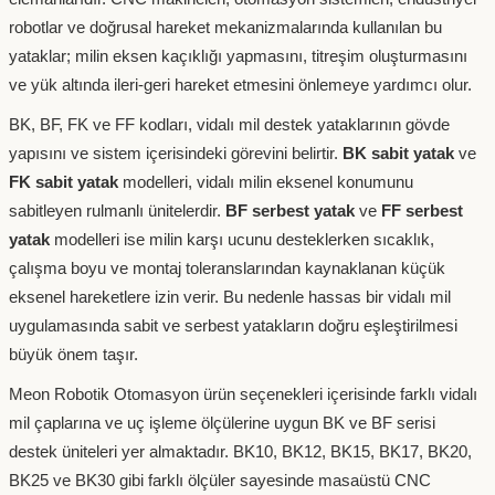
robotlar ve doğrusal hareket mekanizmalarında kullanılan bu
yataklar; milin eksen kaçıklığı yapmasını, titreşim oluşturmasını
ve yük altında ileri-geri hareket etmesini önlemeye yardımcı olur.
BK, BF, FK ve FF kodları, vidalı mil destek yataklarının gövde
yapısını ve sistem içerisindeki görevini belirtir.
BK sabit yatak
ve
FK sabit yatak
modelleri, vidalı milin eksenel konumunu
sabitleyen rulmanlı ünitelerdir.
BF serbest yatak
ve
FF serbest
yatak
modelleri ise milin karşı ucunu desteklerken sıcaklık,
çalışma boyu ve montaj toleranslarından kaynaklanan küçük
eksenel hareketlere izin verir. Bu nedenle hassas bir vidalı mil
uygulamasında sabit ve serbest yatakların doğru eşleştirilmesi
büyük önem taşır.
Meon Robotik Otomasyon ürün seçenekleri içerisinde farklı vidalı
mil çaplarına ve uç işleme ölçülerine uygun BK ve BF serisi
destek üniteleri yer almaktadır. BK10, BK12, BK15, BK17, BK20,
BK25 ve BK30 gibi farklı ölçüler sayesinde masaüstü CNC