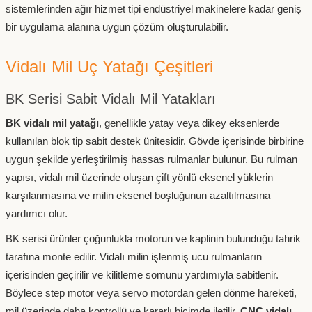
sistemlerinden ağır hizmet tipi endüstriyel makinelere kadar geniş
bir uygulama alanına uygun çözüm oluşturulabilir.
Vidalı Mil Uç Yatağı Çeşitleri
BK Serisi Sabit Vidalı Mil Yatakları
BK vidalı mil yatağı
, genellikle yatay veya dikey eksenlerde
kullanılan blok tip sabit destek ünitesidir. Gövde içerisinde birbirine
uygun şekilde yerleştirilmiş hassas rulmanlar bulunur. Bu rulman
yapısı, vidalı mil üzerinde oluşan çift yönlü eksenel yüklerin
karşılanmasına ve milin eksenel boşluğunun azaltılmasına
yardımcı olur.
BK serisi ürünler çoğunlukla motorun ve kaplinin bulunduğu tahrik
tarafına monte edilir. Vidalı milin işlenmiş ucu rulmanların
içerisinden geçirilir ve kilitleme somunu yardımıyla sabitlenir.
Böylece step motor veya servo motordan gelen dönme hareketi,
mil üzerinde daha kontrollü ve kararlı biçimde iletilir.
CNC vidalı