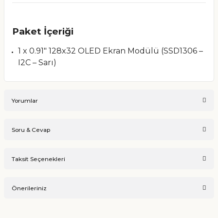
Paket İçeriği
1 x 0.91" 128x32 OLED Ekran Modülü (SSD1306 –
I2C – Sarı)
Yorumlar
Soru & Cevap
Bu ürüne ilk yorumu siz yapın!
Taksit Seçenekleri
Ürün hakkında henüz soru sorulmamış.
Yorum Yaz
Önerileriniz
Soru Sor