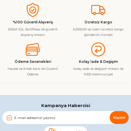
Bu ürünün fiyat bilgisi, resim, ürün açıklamalarında ve diğer
konularda yetersiz gördüğünüz noktaları öneri formunu
kullanarak tarafımıza iletebilirsiniz.
Görüş ve önerileriniz için teşekkür ederiz.
%100 Güvenli Alışveriş
Ücretsiz Kargo
265bit SSL Sertifikası ile güvenli
₺2000,00 ve üzeri ücretsiz kargo
Ürün resmi kalitesiz, bozuk veya görüntülenemiyor.
alışveriş imkanı
gönderim hizmeti
Ürün açıklamasında eksik bilgiler bulunuyor.
Ürün bilgilerinde hatalar bulunuyor.
Ürün fiyatı diğer sitelerden daha pahalı.
Ödeme Secenekleri
Kolay İade & Değişim
Bu ürüne benzer farklı alternatifler olmalı.
Havale ve Kredi Kartı ile Güvenli
Kolay iade ve değişim imkanı ile
Ödeme
%100 memnuniyet
Gönder
Kampanya Habercisi
Kaydet