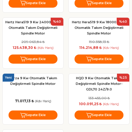
Sepete Ekle
Sepete Ekle
%40
%40
Hertz Hera519 9 Kw 24000 Devir
Hertz Hera519 9 Kw 18000 Devir
Otomatik Takım Değiştirmeli
Otomatik Takım Değiştirmeli
Spindle Motor
Spindle Motor
209.063,84 ₺
190.358,13 ₺
125.438,30 ₺
114.214,88 ₺
(Kdv Hariç)
(Kdv Hariç)
Sepete Ekle
Sepete Ekle
Yeni
%25
Forza 9 Kw Otomatik Takım
HQD 9 Kw Otomatik Takım
Değiştirmeli Spindle Motor
Değiştirmeli Spindle Motor-
GDL70 24Z/9.0
133.455,00 ₺
71.017,13 ₺
(Kdv Hariç)
100.091,25 ₺
(Kdv Hariç)
Sepete Ekle
Sepete Ekle