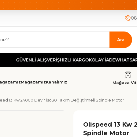
ETSİZ KARGO
HIZLI KARGO
GÜVENLİ ALIŞVERİŞ-KOLAY İA
08
Ara
GÜVENLİ ALIŞVERİŞ
HIZLI KARGO
KOLAY İADE
WHATSAPP DES
ağazamız
Mağazamız
Kanalımız
Mağaza Vitr
eed 13 Kw 24000 Devir İso30 Takım Değiştirmeli Spindle Motor
Olispeed 13 Kw 
Spindle Motor