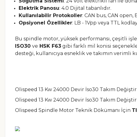
Soğutma Sistemi
:
24 Volt elektrikli fan ile dona
Elektrik Panosu
:
4.0 Dijital tabanlıdır.
Kullanılabilir Protokoller
:
CAN bus, CAN open, Et
Opsiyonel Özellikler
:
LB - 1Vpp veya TTL kodlayı
Bu spindle motor, yüksek performansı, çeşitli işle
ISO30
ve
HSK F63
gibi farklı mil konisi seçenekl
desteği, kullanıcıya esneklik ve takımın verimli k
Olispeed 13 Kw 24000 Devir İso30 Takım Değiştir
Olispeed 13 Kw 24000 Devir İso30 Takım Değişti
Olispeed Spindle Motor Teknik Dökümanı İçin
T