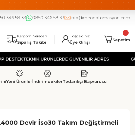
DE
UYGUN FİYAT
50 346 58 33
0850 346 58 33
info@meonotomasyon.com
Kargom Nerede ?
Hoşgeldiniz
Sepetim
Sipariş Takibi
Üye Girişi
TEK
TEKNİK ÜRÜNLERDE GÜVENİLİR ADRES
GÜVENLİ 
ini
Yeni Ürünler
İndirimdekiler
Tedarikçi Başvurusu
24000 Devir İso30 Takım Değiştirmeli