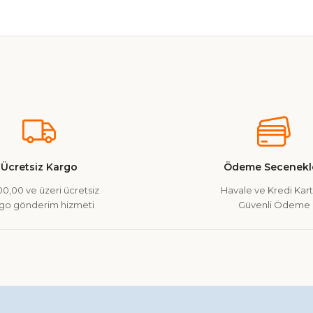
nularda yetersiz gördüğünüz noktaları öneri formunu kullanarak tarafımız
Ürün hakkında henüz soru sorulmamış.
Bu ürüne ilk yorumu siz yapın!
Yorum Yaz
Soru Sor
Ücretsiz Kargo
Ödeme Secenekle
0,00 ve üzeri ücretsiz
Havale ve Kredi Kartı
go gönderim hizmeti
Güvenli Ödeme
Gönder