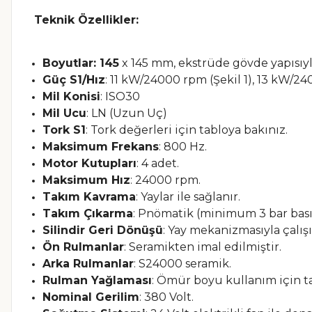
Teknik Özellikler:
Boyutlar:
145
x 145 mm, ekstrüde gövde yapısıyla
Güç S1/Hız
:
11 kW/24000 rpm (Şekil 1), 13 kW/240
Mil Konisi
:
ISO30
Mil Ucu
:
LN (Uzun Uç)
Tork S1
:
Tork değerleri için tabloya bakınız.
Maksimum Frekans
:
800 Hz.
Motor Kutupları
:
4 adet.
Maksimum Hız
:
24000 rpm.
Takım Kavrama
:
Yaylar ile sağlanır.
Takım Çıkarma
:
Pnömatik (minimum 3 bar basın
Silindir Geri Dönüşü
:
Yay mekanizmasıyla çalışı
Ön Rulmanlar
:
Seramikten imal edilmiştir.
Arka Rulmanlar
:
S24000 seramik.
Rulman Yağlaması
:
Ömür boyu kullanım için ta
Nominal Gerilim
:
380 Volt.