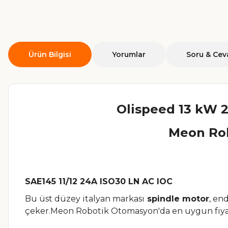
Ürün Bilgisi
Yorumlar
Soru & Cev
Olispeed 13 kW 2
Meon Rob
SAE145 11/12 24A ISO30 LN AC IOC
Bu üst düzey italyan markası
spindle motor
, en
çeker.Meon Robotik Otomasyon'da en uygun fiyatla