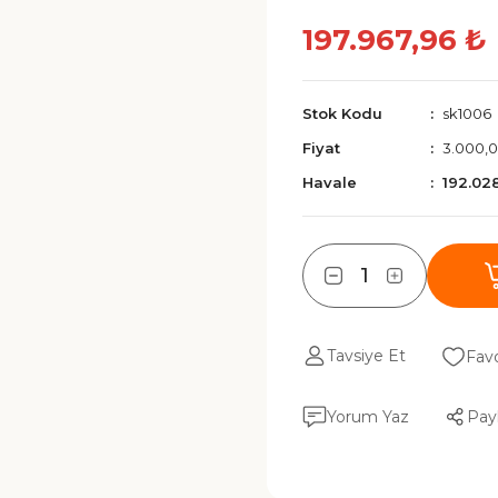
197.967,96 ₺
Stok Kodu
sk1006
Fiyat
3.000,
Havale
192.02
Tavsiye Et
Yorum Yaz
Pay