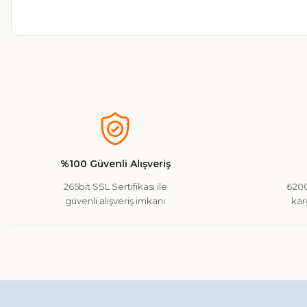
Bu ürünün fiyat bilgisi, resim, ürün açıklamalarında ve diğer ko
Görüş ve önerileriniz için teşekkür ederiz.
Ürün resmi kalitesiz, bozuk veya görüntülenemiyor.
Ürün açıklamasında eksik bilgiler bulunuyor.
%100 Güvenli Alışveriş
Ürün bilgilerinde hatalar bulunuyor.
265bit SSL Sertifikası ile
₺200
Ürün fiyatı diğer sitelerden daha pahalı.
güvenli alışveriş imkanı
kar
Bu ürüne benzer farklı alternatifler olmalı.