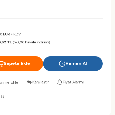
00 EUR + KDV
8,92 TL
(%3,00 havale indirimi)
Sepete Ekle
Hemen Al
Karşılaştır
Fiyat Alarmı
laş