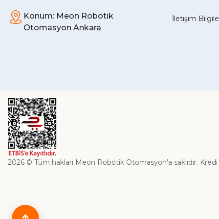
Konum: Meon Robotik
İletişim Bilgil
Otomasyon Ankara
2026 © Tüm hakları Meon Robotik Otomasyon'a saklıdır. Kredi kart