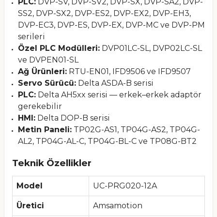
PLC:
DVP-SV, DVP-SV2, DVP-SX, DVP-SA2, DVP-
SS2, DVP-SX2, DVP-ES2, DVP-EX2, DVP-EH3,
DVP-EC3, DVP-ES, DVP-EX, DVP-MC ve DVP-PM
serileri
Özel PLC Modülleri:
DVP01LC-SL, DVP02LC-SL
ve DVPEN01-SL
Ağ Ürünleri:
RTU-EN01, IFD9506 ve IFD9507
Servo Sürücü:
Delta ASDA-B serisi
PLC:
Delta AH5xx serisi — erkek–erkek adaptör
gerekebilir
HMI:
Delta DOP-B serisi
Metin Paneli:
TP02G-AS1, TP04G-AS2, TP04G-
AL2, TP04G-AL-C, TP04G-BL-C ve TP08G-BT2
Teknik Özellikler
Model
UC-PRG020-12A
Üretici
Amsamotion