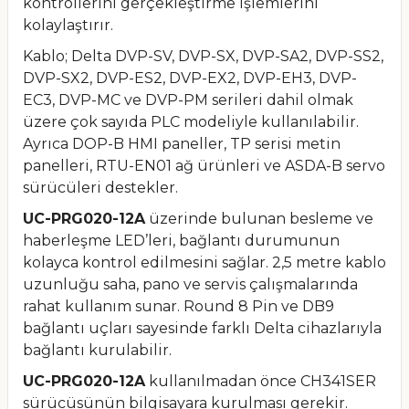
kontrollerini gerçekleştirme işlemlerini
kolaylaştırır.
Kablo; Delta DVP-SV, DVP-SX, DVP-SA2, DVP-SS2,
DVP-SX2, DVP-ES2, DVP-EX2, DVP-EH3, DVP-
EC3, DVP-MC ve DVP-PM serileri dahil olmak
üzere çok sayıda PLC modeliyle kullanılabilir.
Ayrıca DOP-B HMI paneller, TP serisi metin
panelleri, RTU-EN01 ağ ürünleri ve ASDA-B servo
sürücüleri destekler.
UC-PRG020-12A
üzerinde bulunan besleme ve
haberleşme LED’leri, bağlantı durumunun
kolayca kontrol edilmesini sağlar. 2,5 metre kablo
uzunluğu saha, pano ve servis çalışmalarında
rahat kullanım sunar. Round 8 Pin ve DB9
bağlantı uçları sayesinde farklı Delta cihazlarıyla
bağlantı kurulabilir.
UC-PRG020-12A
kullanılmadan önce CH341SER
sürücüsünün bilgisayara kurulması gerekir.