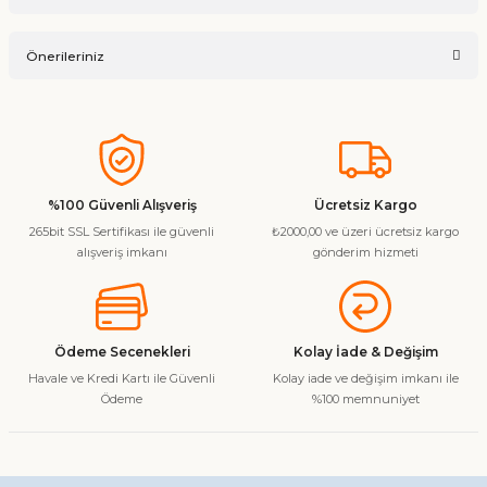
Ürün hakkında henüz soru sorulmamış.
Yorum Yaz
Önerileriniz
Soru Sor
Bu ürünün fiyat bilgisi, resim, ürün açıklamalarında ve diğer
konularda yetersiz gördüğünüz noktaları öneri formunu
kullanarak tarafımıza iletebilirsiniz.
Görüş ve önerileriniz için teşekkür ederiz.
%100 Güvenli Alışveriş
Ücretsiz Kargo
265bit SSL Sertifikası ile güvenli
₺2000,00 ve üzeri ücretsiz kargo
Ürün resmi kalitesiz, bozuk veya görüntülenemiyor.
alışveriş imkanı
gönderim hizmeti
Ürün açıklamasında eksik bilgiler bulunuyor.
Ürün bilgilerinde hatalar bulunuyor.
Ürün fiyatı diğer sitelerden daha pahalı.
Ödeme Secenekleri
Kolay İade & Değişim
Bu ürüne benzer farklı alternatifler olmalı.
Havale ve Kredi Kartı ile Güvenli
Kolay iade ve değişim imkanı ile
Ödeme
%100 memnuniyet