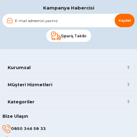
Gönder
Kampanya Habercisi
Kaydet
Sipariş Takibi
Kurumsal
Müşteri Hizmetleri
Kategoriler
Bize Ulaşın
0850 346 58 33