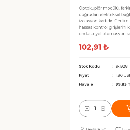
Optokuplör modülü, farklı 
doğrudan elektriksel bağl
izolasyon kartıdır. Gerili
hassas kontrol girişlerini
endüstriyel otomasyon s
102,91 ₺
Stok Kodu
sk1928
Fiyat
1,80 U
Havale
99,83 
Tavsiye Et