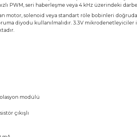
ızlı PWM, seri haberleşme veya 4 kHz üzerindeki darbeli
an motor, solenoid veya standart röle bobinleri doğru
koruma diyodu kullanılmalıdır. 3.3V mikrodenetleyicile
ktadır.
izolasyon modülü
istör çıkışlı
0 mA