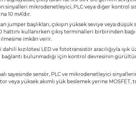
n sinyalleri mikrodenetleyici, PLC veya diğer kontrol sis
na 10 mA’dır.
n jumper başlıkları, çıkışın yüksek seviye veya düşük
D hattını kullanırken çıkış terminalleri birbirinden bağı
dilmesine imkân verir.
ni dahili kızılötesi LED ve fototransistör aracılığıyla ışık
en bağlantı bulunmadığı için kontrol devresinin gürültü
alı sayesinde sensör, PLC ve mikrodenetleyici sinyalleri
ı motor veya yüksek akımlı yük beslemek yerine MOSFET, 