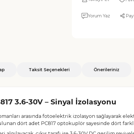
Yorum Yaz
Pay
ap
Taksit Seçenekleri
Önerileriniz
17 3.6-30V – Sinyal İzolasyonu
ipmanları arasında fotoelektrik izolasyon sağlayarak elektr
ulunan dört adet PC817 optokuplör sayesinde dört farklı 
eri algılayacak, çıkış tarafı ise 3.6-30V DC gerilim seviy