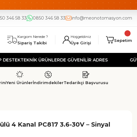
DE
UYGUN FİYAT
50 346 58 33
0850 346 58 33
info@meonotomasyon.com
Kargom Nerede ?
Hoşgeldiniz
Sepetim
Sipariş Takibi
Üye Girişi
EK
TEKNİK ÜRÜNLERDE GÜVENİLİR ADRES
GÜVENLİ A
ini
Yeni Ürünler
İndirimdekiler
Tedarikçi Başvurusu
lü 4 Kanal PC817 3.6-30V – Sinyal