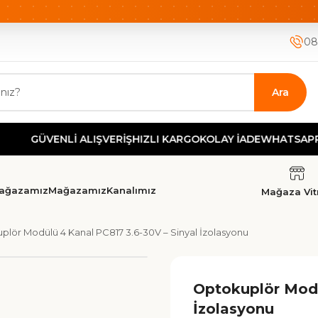
ETSİZ KARGO
HIZLI KARGO
GÜVENLİ ALIŞVERİŞ-KOLAY İA
08
Ara
ÜVENLİ ALIŞVERİŞ
HIZLI KARGO
KOLAY İADE
WHATSAPP DEST
ağazamız
Mağazamız
Kanalımız
Mağaza Vitr
plör Modülü 4 Kanal PC817 3.6-30V – Sinyal İzolasyonu
Optokuplör Modü
İzolasyonu