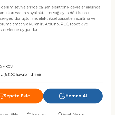
gerilim seviyelerinde çalışan elektronik devreler arasında
antı kurmadan sinyal aktarımı sağlayan dört kanallı
m seviyesi dönüştürme, elektriksel parazitleri azaltma ve
 koruma amacıyla kullanılır. Arduino, PLC, robotik ve
istemlerine uygundur.
SD + KDV
TL
(%3,00 havale indirimi)
Sepete Ekle
Hemen Al
Karşılaştır
Fiyat Alarmı