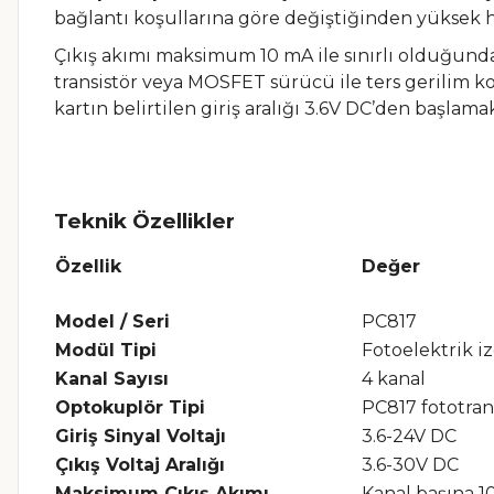
bağlantı koşullarına göre değiştiğinden yüksek h
Çıkış akımı maksimum 10 mA ile sınırlı olduğund
transistör veya MOSFET sürücü ile ters gerilim 
kartın belirtilen giriş aralığı 3.6V DC’den başlama
Teknik Özellikler
Özellik
Değer
Model / Seri
PC817
Modül Tipi
Fotoelektrik 
Kanal Sayısı
4 kanal
Optokuplör Tipi
PC817 fototrans
Giriş Sinyal Voltajı
3.6-24V DC
Çıkış Voltaj Aralığı
3.6-30V DC
Maksimum Çıkış Akımı
Kanal başına 1