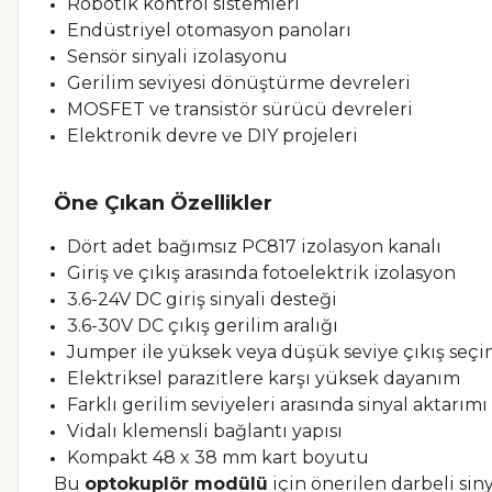
Robotik kontrol sistemleri
Endüstriyel otomasyon panoları
Sensör sinyali izolasyonu
Gerilim seviyesi dönüştürme devreleri
MOSFET ve transistör sürücü devreleri
Elektronik devre ve DIY projeleri
Öne Çıkan Özellikler
Dört adet bağımsız PC817 izolasyon kanalı
Giriş ve çıkış arasında fotoelektrik izolasyon
3.6-24V DC giriş sinyali desteği
3.6-30V DC çıkış gerilim aralığı
Jumper ile yüksek veya düşük seviye çıkış seçi
Elektriksel parazitlere karşı yüksek dayanım
Farklı gerilim seviyeleri arasında sinyal aktarımı
Vidalı klemensli bağlantı yapısı
Kompakt 48 x 38 mm kart boyutu
Bu
optokuplör modülü
için önerilen darbeli si