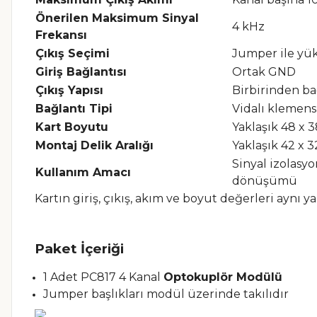
Önerilen Maksimum Sinyal
4 kHz
Frekansı
Çıkış Seçimi
Jumper ile yü
Giriş Bağlantısı
Ortak GND
Çıkış Yapısı
Birbirinden ba
Bağlantı Tipi
Vidalı klemens
Kart Boyutu
Yaklaşık 48 x
Montaj Delik Aralığı
Yaklaşık 42 x 
Sinyal izolasyo
Kullanım Amacı
dönüşümü
Kartın giriş, çıkış, akım ve boyut değerleri ayn
Paket İçeriği
1 Adet PC817 4 Kanal
Optokuplör Modülü
Jumper başlıkları modül üzerinde takılıdır