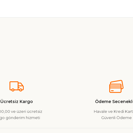
nularda yetersiz gördüğünüz noktaları öneri formunu kullanarak tarafımız
Ürün hakkında henüz soru sorulmamış.
Bu ürüne ilk yorumu siz yapın!
Yorum Yaz
Soru Sor
onu
Ücretsiz Kargo
Ödeme Secenekle
0,00 ve üzeri ücretsiz
Havale ve Kredi Kartı
go gönderim hizmeti
Güvenli Ödeme