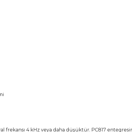
mi
nyal frekansı 4 kHz veya daha düşüktür. PC817 entegres