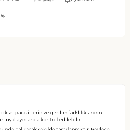
laş
iksel parazitlerin ve gerilim farklılıklarının
sinyal aynı anda kontrol edilebilir.
elerinde çalışacak şekilde tasarlanmıştır. Böylece