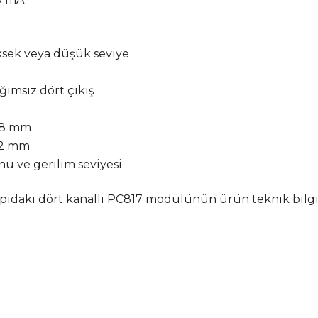
ksek veya düşük seviye
ğımsız dört çıkış
 38 mm
32 mm
nu ve gerilim seviyesi
ı yapıdaki dört kanallı PC817 modülünün ürün teknik bil