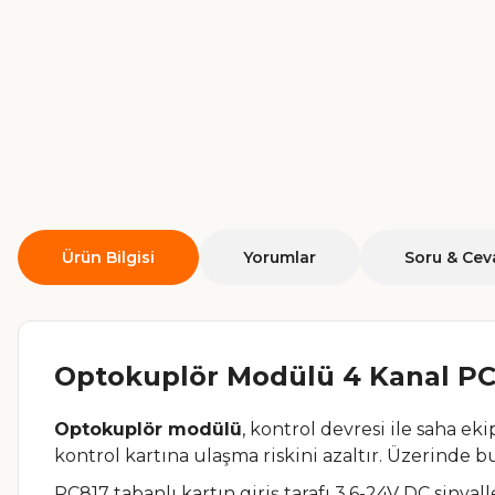
Ürün Bilgisi
Yorumlar
Soru & Cev
Optokuplör Modülü 4 Kanal PC8
Optokuplör modülü
, kontrol devresi ile saha ek
kontrol kartına ulaşma riskini azaltır. Üzerinde b
PC817 tabanlı kartın giriş tarafı 3.6-24V DC sinyall