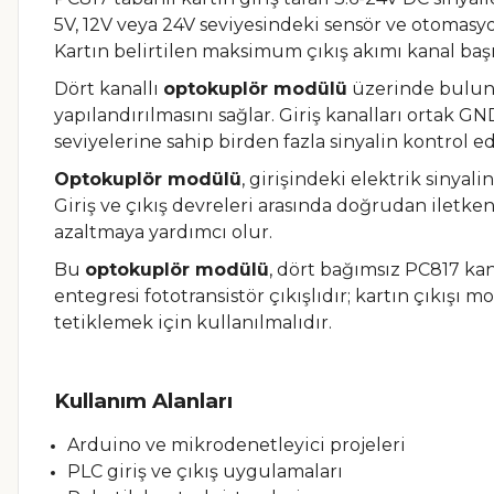
5V, 12V veya 24V seviyesindeki sensör ve otomasyo
Kartın belirtilen maksimum çıkış akımı kanal başı
Dört kanallı
optokuplör modülü
üzerinde buluna
yapılandırılmasını sağlar. Giriş kanalları ortak GN
seviyelerine sahip birden fazla sinyalin kontrol e
Optokuplör modülü
, girişindeki elektrik sinyali
Giriş ve çıkış devreleri arasında doğrudan iletk
azaltmaya yardımcı olur.
Bu
optokuplör modülü
, dört bağımsız PC817 kan
entegresi fototransistör çıkışlıdır; kartın çıkış
tetiklemek için kullanılmalıdır.
Kullanım Alanları
Arduino ve mikrodenetleyici projeleri
PLC giriş ve çıkış uygulamaları