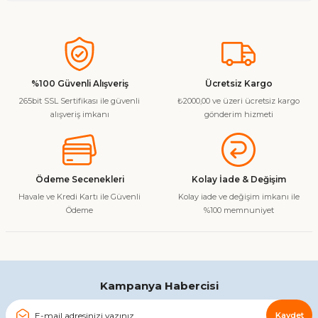
Soru Sor
Bu ürünün fiyat bilgisi, resim, ürün açıklamalarında ve diğer
konularda yetersiz gördüğünüz noktaları öneri formunu
kullanarak tarafımıza iletebilirsiniz.
Görüş ve önerileriniz için teşekkür ederiz.
%100 Güvenli Alışveriş
Ücretsiz Kargo
265bit SSL Sertifikası ile güvenli
₺2000,00 ve üzeri ücretsiz kargo
Ürün resmi kalitesiz, bozuk veya görüntülenemiyor.
alışveriş imkanı
gönderim hizmeti
Ürün açıklamasında eksik bilgiler bulunuyor.
Ürün bilgilerinde hatalar bulunuyor.
Ürün fiyatı diğer sitelerden daha pahalı.
Ödeme Secenekleri
Kolay İade & Değişim
Bu ürüne benzer farklı alternatifler olmalı.
Havale ve Kredi Kartı ile Güvenli
Kolay iade ve değişim imkanı ile
Ödeme
%100 memnuniyet
Gönder
Kampanya Habercisi
Kaydet