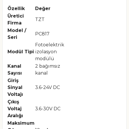
Özellik
Değer
Üretici
TZT
Firma
Model /
PC817
Seri
Fotoelektrik
Modül Tipi
izolasyon
modülü
Kanal
2 bağımsız
Sayısı
kanal
Giriş
Sinyal
3.6-24V DC
Voltajı
Çıkış
Voltaj
3.6-30V DC
Aralığı
Maksimum