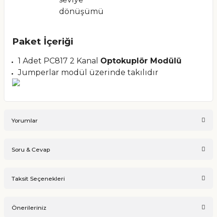
dönüşümü
Paket İçeriği
1 Adet PC817 2 Kanal
Optokuplör Modülü
Jumperlar modül üzerinde takılıdır
Yorumlar
Soru & Cevap
Bu ürüne ilk yorumu siz yapın!
Taksit Seçenekleri
Ürün hakkında henüz soru sorulmamış.
Yorum Yaz
Önerileriniz