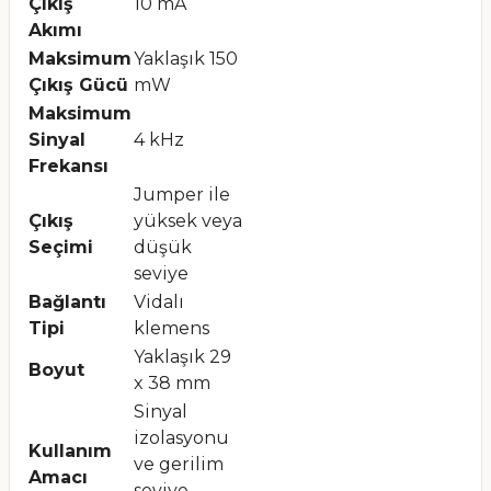
Çıkış
10 mA
Akımı
Maksimum
Yaklaşık 150
Çıkış Gücü
mW
Maksimum
Sinyal
4 kHz
Frekansı
Jumper ile
Çıkış
yüksek veya
Seçimi
düşük
seviye
Bağlantı
Vidalı
Tipi
klemens
Yaklaşık 29
Boyut
x 38 mm
Sinyal
izolasyonu
Kullanım
ve gerilim
Amacı
seviye