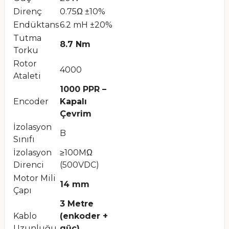
Direnç
0.75Ω ±10%
Endüktans
6.2 mH ±20%
Tutma
8.7 Nm
Torku
Rotor
4000
Ataleti
1000 PPR –
Encoder
Kapalı
Çevrim
İzolasyon
B
Sınıfı
İzolasyon
≥100MΩ
Direnci
(500VDC)
Motor Mili
14 mm
Çapı
3 Metre
Kablo
(enkoder +
Uzunluğu
güç)