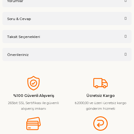
Yorumlar
Soru & Cevap
Bu ürüne ilk yorumu siz yapın!
Taksit Seçenekleri
Ürün hakkında henüz soru sorulmamış.
Yorum Yaz
Önerileriniz
Soru Sor
Bu ürünün fiyat bilgisi, resim, ürün açıklamalarında ve diğer
konularda yetersiz gördüğünüz noktaları öneri formunu
kullanarak tarafımıza iletebilirsiniz.
Görüş ve önerileriniz için teşekkür ederiz.
%100 Güvenli Alışveriş
Ücretsiz Kargo
265bit SSL Sertifikası ile güvenli
₺2000,00 ve üzeri ücretsiz kargo
Ürün resmi kalitesiz, bozuk veya görüntülenemiyor.
alışveriş imkanı
gönderim hizmeti
Ürün açıklamasında eksik bilgiler bulunuyor.
Ürün bilgilerinde hatalar bulunuyor.
Ürün fiyatı diğer sitelerden daha pahalı.