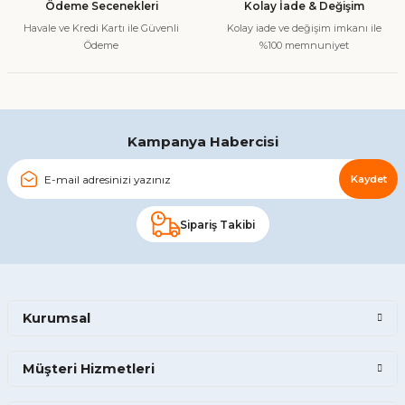
Ödeme Secenekleri
Kolay İade & Değişim
Bu ürüne benzer farklı alternatifler olmalı.
Havale ve Kredi Kartı ile Güvenli
Kolay iade ve değişim imkanı ile
Ödeme
%100 memnuniyet
Gönder
Kampanya Habercisi
Kaydet
Sipariş Takibi
Kurumsal
Müşteri Hizmetleri