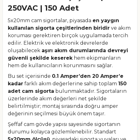
250VAC | 150 Adet
5x20mm cam sigortalar, piyasada
en yaygın
kullanılan sigorta çeşitlerinden biridir
ve akım
koruması gerektiren birçok uygulamada tercih
edilir. Elektrik ve elektronik devrelerde
oluşabilecek
aşırı akım durumlarında devreyi
güvenli şekilde keserek
hem ekipmanların
hem de kullanıcıların korunmasını sağlar.
Bu set içerisinde
0.1 Amper’den 20 Amper’e
kadar
farklı akım değerlerine sahip toplam
150
adet cam sigorta
bulunmaktadır. Sigortaların
üzerlerinde akım değerleri net şekilde
belirtilmiştir; montaj sırasında doğru amper
değerinin seçilmesi büyük önem taşır.
Şeffaf cam gövde yapısı sayesinde sigortanın
durumu kolayca gözlemlenebilir. Standart
5x20mm ölçüsü
, piyasadaki sigorta yuvaları ve