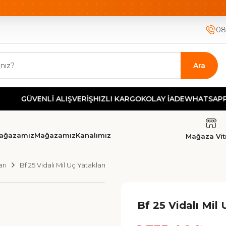
ETSİZ KARGO
HIZLI KARGO
GÜVENLİ ALIŞVERİŞ-KOLAY İA
08
Ara
ÜVENLİ ALIŞVERİŞ
HIZLI KARGO
KOLAY İADE
WHATSAPP DEST
ağazamız
Mağazamız
Kanalımız
Mağaza Vitr
arı
Bf 25 Vidalı Mil Uç Yatakları
Bf 25 Vidalı Mil 