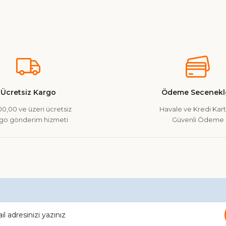
nularda yetersiz gördüğünüz noktaları öneri formunu kullanarak tarafımız
Ürün hakkında henüz soru sorulmamış.
Bu ürüne ilk yorumu siz yapın!
Yorum Yaz
Soru Sor
Ücretsiz Kargo
Ödeme Secenekle
0,00 ve üzeri ücretsiz
Havale ve Kredi Kartı
go gönderim hizmeti
Güvenli Ödeme
Gönder