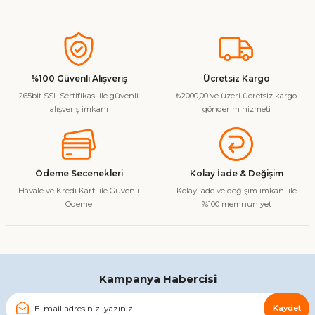
Soru Sor
Bu ürünün fiyat bilgisi, resim, ürün açıklamalarında ve diğer
konularda yetersiz gördüğünüz noktaları öneri formunu
kullanarak tarafımıza iletebilirsiniz.
Görüş ve önerileriniz için teşekkür ederiz.
%100 Güvenli Alışveriş
Ücretsiz Kargo
265bit SSL Sertifikası ile güvenli
₺2000,00 ve üzeri ücretsiz kargo
Ürün resmi kalitesiz, bozuk veya görüntülenemiyor.
alışveriş imkanı
gönderim hizmeti
Ürün açıklamasında eksik bilgiler bulunuyor.
Ürün bilgilerinde hatalar bulunuyor.
Ürün fiyatı diğer sitelerden daha pahalı.
Ödeme Secenekleri
Kolay İade & Değişim
Bu ürüne benzer farklı alternatifler olmalı.
Havale ve Kredi Kartı ile Güvenli
Kolay iade ve değişim imkanı ile
Ödeme
%100 memnuniyet
Gönder
Kampanya Habercisi
Kaydet