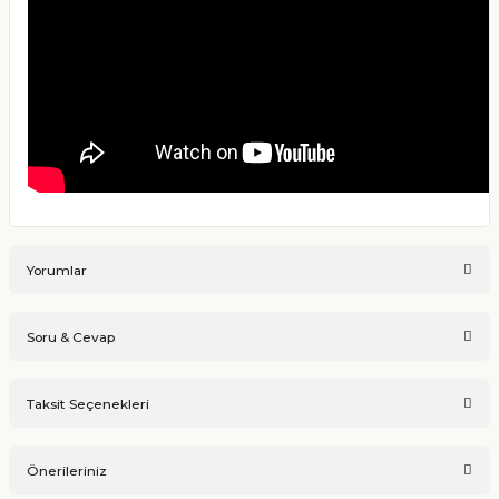
Yorumlar
Soru & Cevap
Bu ürüne ilk yorumu siz yapın!
Taksit Seçenekleri
Ürün hakkında henüz soru sorulmamış.
Yorum Yaz
Önerileriniz