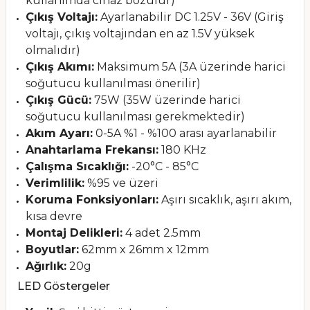
kullanımda cihaz bozulur)
Çıkış Voltajı:
Ayarlanabilir DC 1.25V - 36V (Giriş
voltajı, çıkış voltajından en az 1.5V yüksek
olmalıdır)
Çıkış Akımı:
Maksimum 5A (3A üzerinde harici
soğutucu kullanılması önerilir)
Çıkış Gücü:
75W (35W üzerinde harici
soğutucu kullanılması gerekmektedir)
Akım Ayarı:
0-5A %1 - %100 arası ayarlanabilir
Anahtarlama Frekansı:
180 KHz
Çalışma Sıcaklığı:
-20°C - 85°C
Verimlilik:
%95 ve üzeri
Koruma Fonksiyonları:
Aşırı sıcaklık, aşırı akım,
kısa devre
Montaj Delikleri:
4 adet 2.5mm
Boyutlar:
62mm x 26mm x 12mm
Ağırlık:
20g
LED Göstergeler