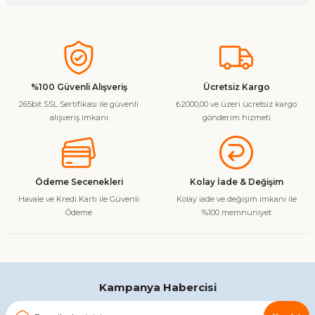
Soru Sor
Bu ürünün fiyat bilgisi, resim, ürün açıklamalarında ve diğer
konularda yetersiz gördüğünüz noktaları öneri formunu
kullanarak tarafımıza iletebilirsiniz.
Görüş ve önerileriniz için teşekkür ederiz.
%100 Güvenli Alışveriş
Ücretsiz Kargo
265bit SSL Sertifikası ile güvenli
₺2000,00 ve üzeri ücretsiz kargo
Ürün resmi kalitesiz, bozuk veya görüntülenemiyor.
alışveriş imkanı
gönderim hizmeti
Ürün açıklamasında eksik bilgiler bulunuyor.
Ürün bilgilerinde hatalar bulunuyor.
Ürün fiyatı diğer sitelerden daha pahalı.
Ödeme Secenekleri
Kolay İade & Değişim
Bu ürüne benzer farklı alternatifler olmalı.
Havale ve Kredi Kartı ile Güvenli
Kolay iade ve değişim imkanı ile
Ödeme
%100 memnuniyet
Gönder
Kampanya Habercisi