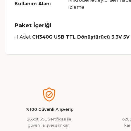
Mikrodenetleyici seri hab
Kullanım Alanı
izleme
Paket İçeriği
• 1 Adet
CH340G USB TTL Dönüştürücü 3.3V 5V
Bu ürünün fiyat bilgisi, resim, ürün açıklamalarında ve diğer ko
Görüş ve önerileriniz için teşekkür ederiz.
Ürün resmi kalitesiz, bozuk veya görüntülenemiyor.
Ürün açıklamasında eksik bilgiler bulunuyor.
%100 Güvenli Alışveriş
Ürün bilgilerinde hatalar bulunuyor.
265bit SSL Sertifikası ile
₺200
Ürün fiyatı diğer sitelerden daha pahalı.
güvenli alışveriş imkanı
kar
Bu ürüne benzer farklı alternatifler olmalı.