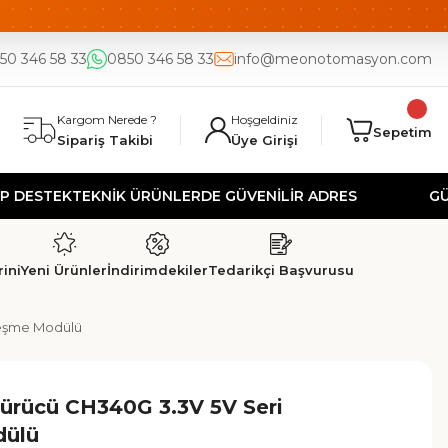
DE
UYGUN FİYAT
50 346 58 33
0850 346 58 33
info@meonotomasyon.com
Kargom Nerede ?
Hoşgeldiniz
Sepetim
Sipariş Takibi
Üye Girişi
EK
TEKNİK ÜRÜNLERDE GÜVENİLİR ADRES
GÜVENLİ 
ini
Yeni Ürünler
İndirimdekiler
Tedarikçi Başvurusu
leşme Modülü
ürücü CH340G 3.3V 5V Seri
dülü