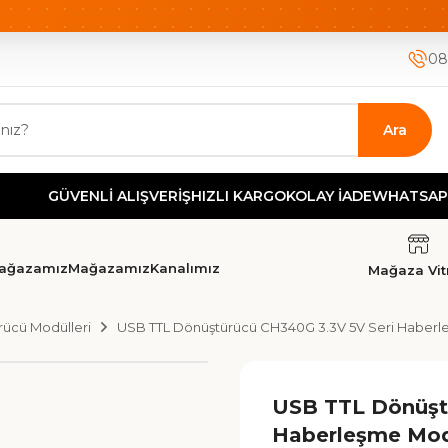
ETSİZ KARGO
HIZLI KARGO
GÜVENLİ ALIŞVERİŞ-KOLAY İA
08
Ara
GÜVENLİ ALIŞVERİŞ
HIZLI KARGO
KOLAY İADE
WHATSAPP DEST
ağazamız
Mağazamız
Kanalımız
Mağaza Vitr
ücü Modülleri
USB TTL Dönüştürücü CH340G 3.3V 5V Seri Haber
USB TTL Dönüşt
Haberleşme Mo