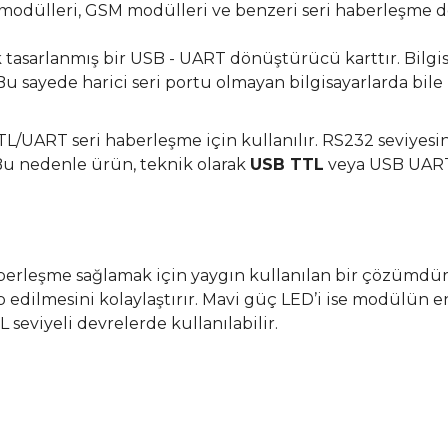
 modülleri, GSM modülleri ve benzeri seri haberleşme d
tasarlanmış bir USB - UART dönüştürücü karttır. Bilgis
u sayede harici seri portu olmayan bilgisayarlarda bil
TL/UART seri haberleşme için kullanılır. RS232 seviyes
Bu nedenle ürün, teknik olarak
USB TTL
veya USB UART 
berleşme sağlamak için yaygın kullanılan bir çözümdür
edilmesini kolaylaştırır. Mavi güç LED’i ise modülün enerj
seviyeli devrelerde kullanılabilir.