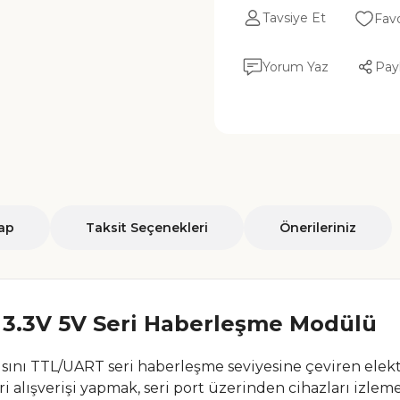
Tavsiye Et
Yorum Yaz
Pay
ap
Taksit Seçenekleri
Önerileriniz
3.3V 5V Seri Haberleşme Modülü
ısını TTL/UART seri haberleşme seviyesine çeviren ele
eri alışverişi yapmak, seri port üzerinden cihazları izl