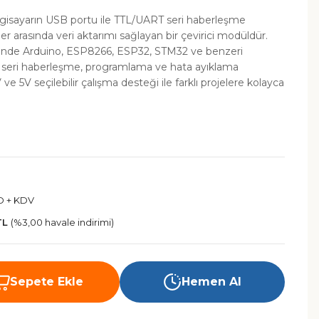
gisayarın USB portu ile TTL/UART seri haberleşme
er arasında veri aktarımı sağlayan bir çevirici modüldür.
nde Arduino, ESP8266, ESP32, STM32 ve benzeri
la seri haberleşme, programlama ve hata ayıklama
V ve 5V seçilebilir çalışma desteği ile farklı projelere kolayca
D + KDV
TL
(%3,00 havale indirimi)
Sepete Ekle
Hemen Al