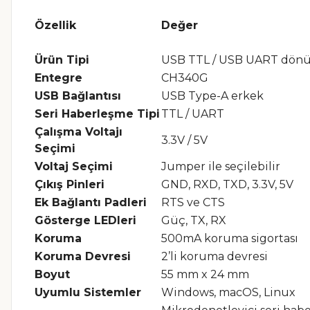
Özellik
Değer
Ürün Tipi
USB TTL / USB UART dön
Entegre
CH340G
USB Bağlantısı
USB Type-A erkek
Seri Haberleşme Tipi
TTL / UART
Çalışma Voltajı
3.3V / 5V
Seçimi
Voltaj Seçimi
Jumper ile seçilebilir
Çıkış Pinleri
GND, RXD, TXD, 3.3V, 5V
Ek Bağlantı Padleri
RTS ve CTS
Gösterge LEDleri
Güç, TX, RX
Koruma
500mA koruma sigortası
Koruma Devresi
2’li koruma devresi
Boyut
55 mm x 24 mm
Uyumlu Sistemler
Windows, macOS, Linux