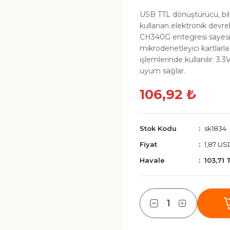
USB TTL dönüştürücü, bil
kullanan elektronik devrel
CH340G entegresi sayesi
mikrodenetleyici kartlar
işlemlerinde kullanılır. 3.3
uyum sağlar.
106,92 ₺
Stok Kodu
sk1834
Fiyat
1,87 US
Havale
103,71 