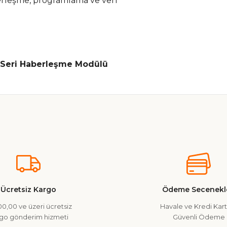
erleşme, programlama ve veri
 Seri Haberleşme Modülü
nularda yetersiz gördüğünüz noktaları öneri formunu kullanarak tarafımız
Ürün hakkında henüz soru sorulmamış.
Bu ürüne ilk yorumu siz yapın!
Yorum Yaz
Soru Sor
Ücretsiz Kargo
Ödeme Secenekle
0,00 ve üzeri ücretsiz
Havale ve Kredi Kartı
go gönderim hizmeti
Güvenli Ödeme