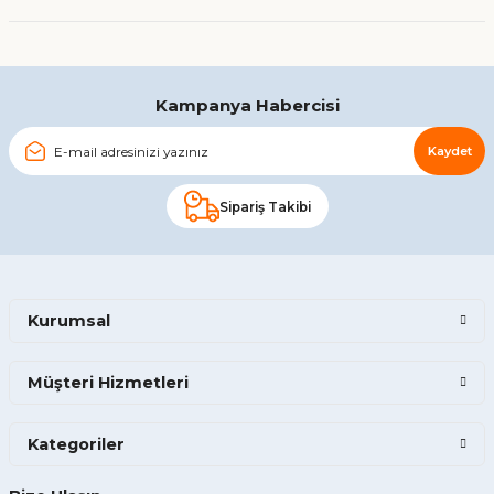
Gönder
Kampanya Habercisi
Kaydet
Sipariş Takibi
Kurumsal
Müşteri Hizmetleri
Kategoriler