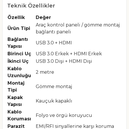
Teknik Özellikler
Özellik
Değer
Araç kontrol paneli / gömme montaj
Ürün Tipi
bağlantı paneli
Bağlantı
USB 3.0 + HDMI
Yapısı
Birinci Uç
USB 3.0 Erkek + HDMI Erkek
İkinci Uç
USB 3.0 Dişi + HDMI Dişi
Kablo
2 metre
Uzunluğu
Montaj
Gömme montaj
Tipi
Kapak
Kauçuk kapaklı
Yapısı
Kablo
Folyo ve örgü koruyucu
Koruması
Parazit
EMI/RFI sinyallerine karşı koruma