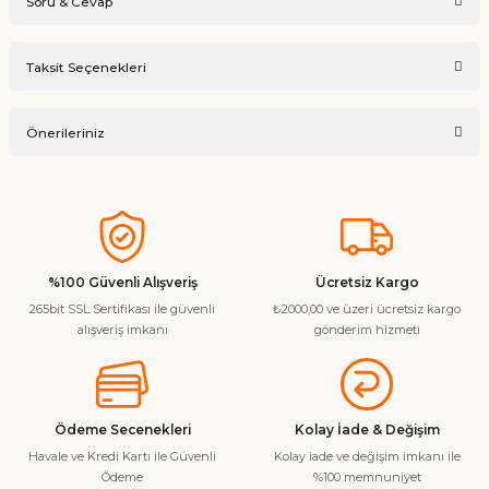
Soru & Cevap
Bu ürüne ilk yorumu siz yapın!
Taksit Seçenekleri
Ürün hakkında henüz soru sorulmamış.
Yorum Yaz
Önerileriniz
Soru Sor
Bu ürünün fiyat bilgisi, resim, ürün açıklamalarında ve diğer
konularda yetersiz gördüğünüz noktaları öneri formunu
kullanarak tarafımıza iletebilirsiniz.
Görüş ve önerileriniz için teşekkür ederiz.
%100 Güvenli Alışveriş
Ücretsiz Kargo
265bit SSL Sertifikası ile güvenli
₺2000,00 ve üzeri ücretsiz kargo
Ürün resmi kalitesiz, bozuk veya görüntülenemiyor.
alışveriş imkanı
gönderim hizmeti
Ürün açıklamasında eksik bilgiler bulunuyor.
Ürün bilgilerinde hatalar bulunuyor.
Ürün fiyatı diğer sitelerden daha pahalı.
Ödeme Secenekleri
Kolay İade & Değişim
Bu ürüne benzer farklı alternatifler olmalı.
Havale ve Kredi Kartı ile Güvenli
Kolay iade ve değişim imkanı ile
Ödeme
%100 memnuniyet