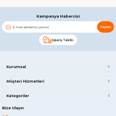
Gönder
Kampanya Habercisi
Kaydet
Sipariş Takibi
Kurumsal
Müşteri Hizmetleri
Kategoriler
Bize Ulaşın