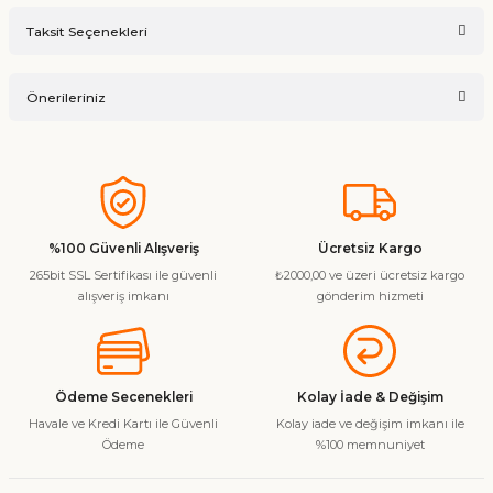
Bu ürüne ilk yorumu siz yapın!
Taksit Seçenekleri
Ürün hakkında henüz soru sorulmamış.
Yorum Yaz
Önerileriniz
Soru Sor
Bu ürünün fiyat bilgisi, resim, ürün açıklamalarında ve diğer
konularda yetersiz gördüğünüz noktaları öneri formunu
kullanarak tarafımıza iletebilirsiniz.
Görüş ve önerileriniz için teşekkür ederiz.
%100 Güvenli Alışveriş
Ücretsiz Kargo
265bit SSL Sertifikası ile güvenli
₺2000,00 ve üzeri ücretsiz kargo
Ürün resmi kalitesiz, bozuk veya görüntülenemiyor.
alışveriş imkanı
gönderim hizmeti
Ürün açıklamasında eksik bilgiler bulunuyor.
Ürün bilgilerinde hatalar bulunuyor.
Ürün fiyatı diğer sitelerden daha pahalı.
Ödeme Secenekleri
Kolay İade & Değişim
Bu ürüne benzer farklı alternatifler olmalı.
Havale ve Kredi Kartı ile Güvenli
Kolay iade ve değişim imkanı ile
Ödeme
%100 memnuniyet