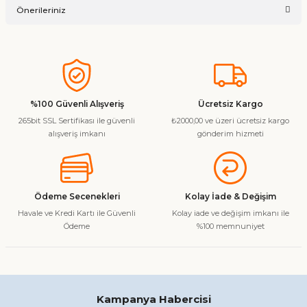
Önerileriniz
Soru Sor
Bu ürünün fiyat bilgisi, resim, ürün açıklamalarında ve diğer
konularda yetersiz gördüğünüz noktaları öneri formunu
kullanarak tarafımıza iletebilirsiniz.
Görüş ve önerileriniz için teşekkür ederiz.
%100 Güvenli Alışveriş
Ücretsiz Kargo
265bit SSL Sertifikası ile güvenli
₺2000,00 ve üzeri ücretsiz kargo
Ürün resmi kalitesiz, bozuk veya görüntülenemiyor.
alışveriş imkanı
gönderim hizmeti
Ürün açıklamasında eksik bilgiler bulunuyor.
Ürün bilgilerinde hatalar bulunuyor.
Ürün fiyatı diğer sitelerden daha pahalı.
Ödeme Secenekleri
Kolay İade & Değişim
Bu ürüne benzer farklı alternatifler olmalı.
Havale ve Kredi Kartı ile Güvenli
Kolay iade ve değişim imkanı ile
Ödeme
%100 memnuniyet
Gönder
Kampanya Habercisi