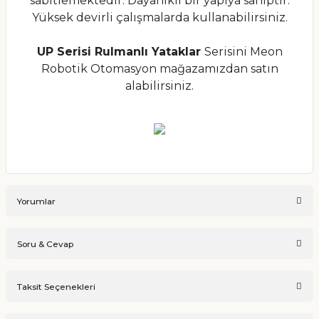
sabitlemektedir. Dayanıklı bir yapıya sahiptir.
Yüksek devirli çalışmalarda kullanabilirsiniz.
UP Serisi Rulmanlı Yataklar
Serisini Meon
Robotik Otomasyon mağazamızdan satın
alabilirsiniz.
Yorumlar
Soru & Cevap
Bu ürüne ilk yorumu siz yapın!
Taksit Seçenekleri
Ürün hakkında henüz soru sorulmamış.
Yorum Yaz