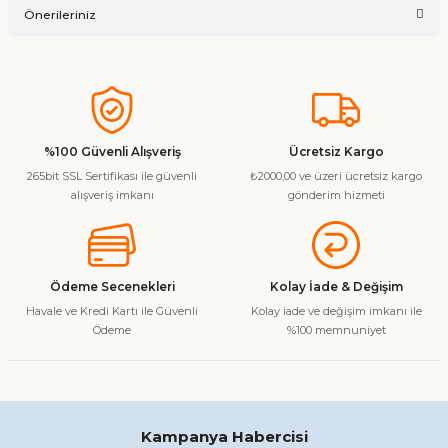
Önerileriniz
Soru Sor
Bu ürünün fiyat bilgisi, resim, ürün açıklamalarında ve diğer
konularda yetersiz gördüğünüz noktaları öneri formunu
kullanarak tarafımıza iletebilirsiniz.
Görüş ve önerileriniz için teşekkür ederiz.
%100 Güvenli Alışveriş
Ücretsiz Kargo
265bit SSL Sertifikası ile güvenli
₺2000,00 ve üzeri ücretsiz kargo
Ürün resmi kalitesiz, bozuk veya görüntülenemiyor.
alışveriş imkanı
gönderim hizmeti
Ürün açıklamasında eksik bilgiler bulunuyor.
Ürün bilgilerinde hatalar bulunuyor.
Ürün fiyatı diğer sitelerden daha pahalı.
Ödeme Secenekleri
Kolay İade & Değişim
Bu ürüne benzer farklı alternatifler olmalı.
Havale ve Kredi Kartı ile Güvenli
Kolay iade ve değişim imkanı ile
Ödeme
%100 memnuniyet
Gönder
Kampanya Habercisi