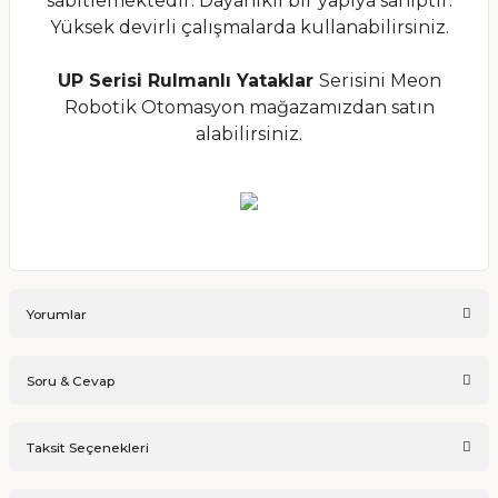
sabitlemektedir. Dayanıklı bir yapıya sahiptir.
Yüksek devirli çalışmalarda kullanabilirsiniz.
UP Serisi Rulmanlı Yataklar
Serisini Meon
Robotik Otomasyon mağazamızdan satın
alabilirsiniz.
Yorumlar
Soru & Cevap
Bu ürüne ilk yorumu siz yapın!
Taksit Seçenekleri
Ürün hakkında henüz soru sorulmamış.
Yorum Yaz