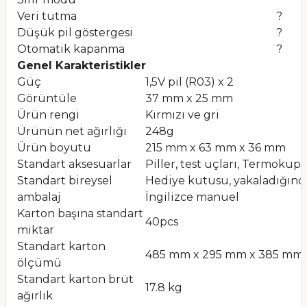
Veri tutma
?
Düşük pil göstergesi
?
Otomatik kapanma
?
Genel Karakteristikler
Güç
1,5V pil (R03) x 2
Görüntüle
37 mm x 25 mm
Ürün rengi
Kırmızı ve gri
Ürünün net ağırlığı
248g
Ürün boyutu
215 mm x 63 mm x 36 mm
Standart aksesuarlar
Piller, test uçları, Termokupl
Standart bireysel
Hediye kutusu, yakaladığınd
ambalaj
İngilizce manuel
Karton başına standart
40pcs
miktar
Standart karton
485 mm x 295 mm x 385 mm
ölçümü
Standart karton brüt
17.8 kg
ağırlık