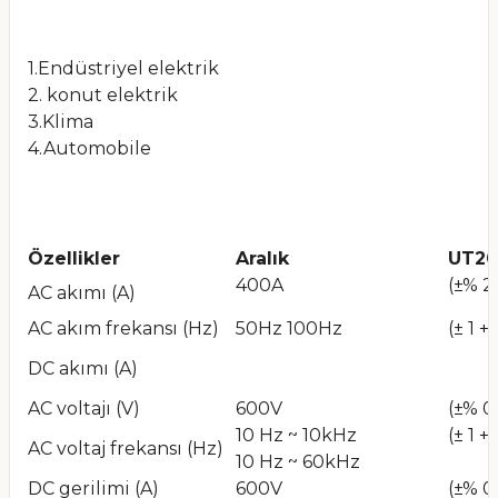
1.Endüstriyel elektrik
2. konut elektrik
3.Klima
4.Automobile
Özellikler
Aralık
UT20
400A
(±% 2 
AC akımı (A)
AC akım frekansı (Hz)
50Hz 100Hz
(± 1 +
DC akımı (A)
AC voltajı (V)
600V
(±% 0.
10 Hz ~ 10kHz
(± 1 +
AC voltaj frekansı (Hz)
10 Hz ~ 60kHz
DC gerilimi (A)
600V
(±% 0.