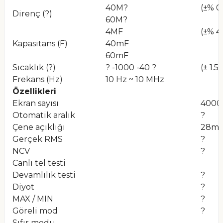
40M?
(±% 0.
Direnç (?)
60M?
4MF
(±% 4 
Kapasitans (F)
40mF
60mF
Sıcaklık (?)
? -1000 -40 ?
(± 1.5
Frekans (Hz)
10 Hz ~ 10 MHz
Özellikleri
Ekran sayısı
4000
Otomatik aralık
?
Çene açıklığı
28m
Gerçek RMS
?
NCV
?
Canlı tel testi
Devamlılık testi
?
Diyot
?
MAX / MIN
?
Göreli mod
?
Sıfır modu