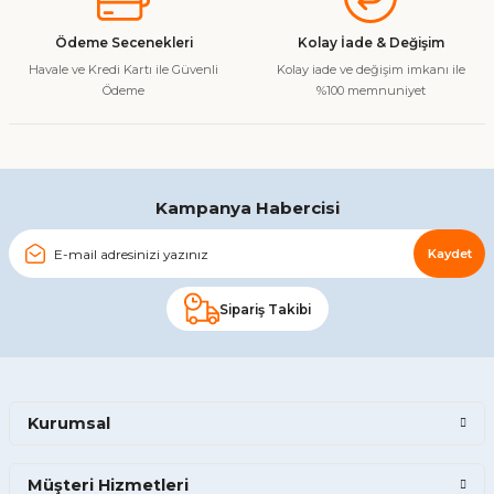
Ürün fiyatı diğer sitelerden daha pahalı.
Ödeme Secenekleri
Kolay İade & Değişim
Bu ürüne benzer farklı alternatifler olmalı.
Havale ve Kredi Kartı ile Güvenli
Kolay iade ve değişim imkanı ile
Ödeme
%100 memnuniyet
Gönder
Kampanya Habercisi
Kaydet
Sipariş Takibi
Kurumsal
Müşteri Hizmetleri