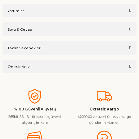
Yorumlar
Soru & Cevap
Bu ürüne ilk yorumu siz yapın!
Taksit Seçenekleri
Ürün hakkında henüz soru sorulmamış.
Yorum Yaz
Önerileriniz
Soru Sor
Bu ürünün fiyat bilgisi, resim, ürün açıklamalarında ve diğer
konularda yetersiz gördüğünüz noktaları öneri formunu
kullanarak tarafımıza iletebilirsiniz.
Görüş ve önerileriniz için teşekkür ederiz.
%100 Güvenli Alışveriş
Ücretsiz Kargo
265bit SSL Sertifikası ile güvenli
₺2000,00 ve üzeri ücretsiz kargo
Ürün resmi kalitesiz, bozuk veya görüntülenemiyor.
alışveriş imkanı
gönderim hizmeti
Ürün açıklamasında eksik bilgiler bulunuyor.
Ürün bilgilerinde hatalar bulunuyor.