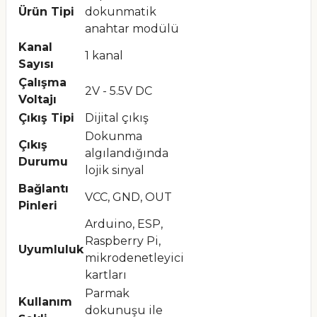
Ürün Tipi
dokunmatik
anahtar modülü
Kanal
1 kanal
Sayısı
Çalışma
2V - 5.5V DC
Voltajı
Çıkış Tipi
Dijital çıkış
Dokunma
Çıkış
algılandığında
Durumu
lojik sinyal
Bağlantı
VCC, GND, OUT
Pinleri
Arduino, ESP,
Raspberry Pi,
Uyumluluk
mikrodenetleyici
kartları
Parmak
Kullanım
dokunuşu ile