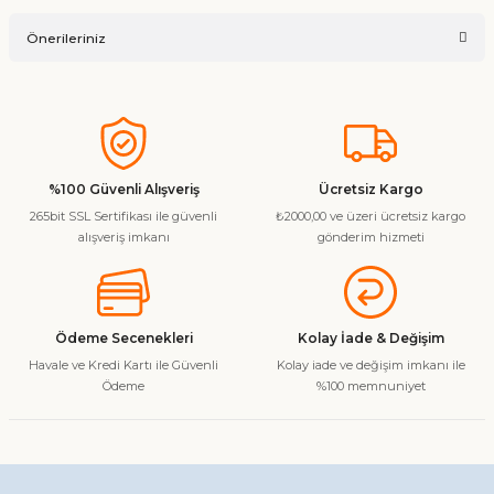
Ürün hakkında henüz soru sorulmamış.
Yorum Yaz
Önerileriniz
Soru Sor
Bu ürünün fiyat bilgisi, resim, ürün açıklamalarında ve diğer
konularda yetersiz gördüğünüz noktaları öneri formunu
kullanarak tarafımıza iletebilirsiniz.
Görüş ve önerileriniz için teşekkür ederiz.
%100 Güvenli Alışveriş
Ücretsiz Kargo
265bit SSL Sertifikası ile güvenli
₺2000,00 ve üzeri ücretsiz kargo
Ürün resmi kalitesiz, bozuk veya görüntülenemiyor.
alışveriş imkanı
gönderim hizmeti
Ürün açıklamasında eksik bilgiler bulunuyor.
Ürün bilgilerinde hatalar bulunuyor.
Ürün fiyatı diğer sitelerden daha pahalı.
Ödeme Secenekleri
Kolay İade & Değişim
Bu ürüne benzer farklı alternatifler olmalı.
Havale ve Kredi Kartı ile Güvenli
Kolay iade ve değişim imkanı ile
Ödeme
%100 memnuniyet