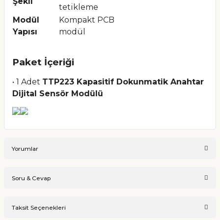
Şekli
tetikleme
Modül
Kompakt PCB
Yapısı
modül
Paket İçeriği
• 1 Adet
TTP223 Kapasitif Dokunmatik Anahtar
Dijital Sensör Modülü
Yorumlar
Soru & Cevap
Bu ürüne ilk yorumu siz yapın!
Taksit Seçenekleri