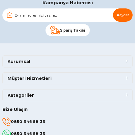
Gönder
Kampanya Habercisi
Kaydet
Sipariş Takibi
Kurumsal
Müşteri Hizmetleri
Kategoriler
Bize Ulaşın
0850 346 58 33
0850 346 58 33