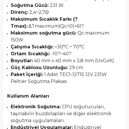
Soğutma Gücü:
231 W
Direnç:
2,4~2,7Ω
Maksimum Sıcaklık Farkı (?
Tmax):
ΔTmaximum(Qc=0)>61?
Maksimum soğutma gücü:
Qc maximum
150W
Çalışma Sıcaklığı: -
30°C ~ 70°C
Ortam Sıcaklığı:
-10?~40?
Boyutlar:
40 mm x 40 mm x 3,8 mm (Ux
Gx
K)
Güç Kablosu Uzunluğu:
29 cm
Paket İçeriği:
1 Adet TEC1-12715 12V 231W
Peltier Soğutma Plakası
Kullanım Alanları
Elektronik Soğutma:
CPU soğutucuları,
taşınabilir buzdolapları ve diğer elektronik
soğutma uygulamaları.
Endüstriyel Uygulamalar:
Endüstriyel