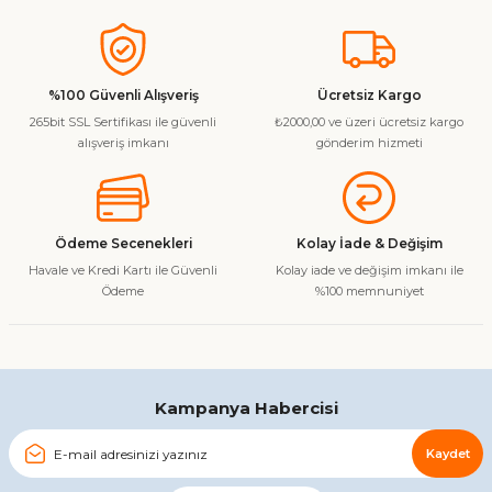
Bu ürünün fiyat bilgisi, resim, ürün açıklamalarında ve diğer
konularda yetersiz gördüğünüz noktaları öneri formunu
kullanarak tarafımıza iletebilirsiniz.
Görüş ve önerileriniz için teşekkür ederiz.
%100 Güvenli Alışveriş
Ücretsiz Kargo
265bit SSL Sertifikası ile güvenli
₺2000,00 ve üzeri ücretsiz kargo
Ürün resmi kalitesiz, bozuk veya görüntülenemiyor.
alışveriş imkanı
gönderim hizmeti
Ürün açıklamasında eksik bilgiler bulunuyor.
Ürün bilgilerinde hatalar bulunuyor.
Ürün fiyatı diğer sitelerden daha pahalı.
Ödeme Secenekleri
Kolay İade & Değişim
Bu ürüne benzer farklı alternatifler olmalı.
Havale ve Kredi Kartı ile Güvenli
Kolay iade ve değişim imkanı ile
Ödeme
%100 memnuniyet
Gönder
Kampanya Habercisi
Kaydet