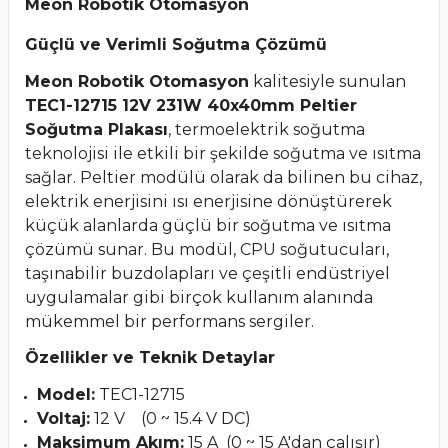
Meon Robotik Otomasyon
Güçlü ve Verimli Soğutma Çözümü
Meon Robotik Otomasyon
kalitesiyle sunulan
TEC1-12715 12V 231W 40x40mm Peltier
Soğutma Plakası
, termoelektrik soğutma
teknolojisi ile etkili bir şekilde soğutma ve ısıtma
sağlar. Peltier modülü olarak da bilinen bu cihaz,
elektrik enerjisini ısı enerjisine dönüştürerek
küçük alanlarda güçlü bir soğutma ve ısıtma
çözümü sunar. Bu modül, CPU soğutucuları,
taşınabilir buzdolapları ve çeşitli endüstriyel
uygulamalar gibi birçok kullanım alanında
mükemmel bir performans sergiler.
Özellikler ve Teknik Detaylar
Model:
TEC1-12715
Voltaj:
12 V (0 ~ 15.4 V DC)
Maksimum Akım:
15 A (0 ~ 15 A'dan çalışır)