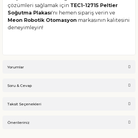
çözümleri sağlamak için
TEC1-12715 Peltier
Soğutma Plakası
'nı hemen sipariş verin ve
Meon Robotik Otomasyon
markasının kalitesini
deneyimleyin!
Yorumlar
Soru & Cevap
Bu ürüne ilk yorumu siz yapın!
Taksit Seçenekleri
Ürün hakkında henüz soru sorulmamış.
Yorum Yaz
Önerileriniz
Soru Sor