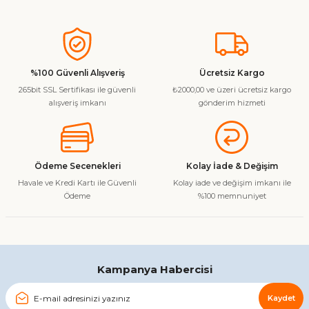
Soru Sor
Bu ürünün fiyat bilgisi, resim, ürün açıklamalarında ve diğer
konularda yetersiz gördüğünüz noktaları öneri formunu
kullanarak tarafımıza iletebilirsiniz.
Görüş ve önerileriniz için teşekkür ederiz.
%100 Güvenli Alışveriş
Ücretsiz Kargo
265bit SSL Sertifikası ile güvenli
₺2000,00 ve üzeri ücretsiz kargo
Ürün resmi kalitesiz, bozuk veya görüntülenemiyor.
alışveriş imkanı
gönderim hizmeti
Ürün açıklamasında eksik bilgiler bulunuyor.
Ürün bilgilerinde hatalar bulunuyor.
Ürün fiyatı diğer sitelerden daha pahalı.
Ödeme Secenekleri
Kolay İade & Değişim
Bu ürüne benzer farklı alternatifler olmalı.
Havale ve Kredi Kartı ile Güvenli
Kolay iade ve değişim imkanı ile
Ödeme
%100 memnuniyet
Gönder
Kampanya Habercisi
Kaydet