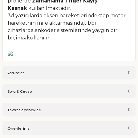
projlerde
Zamanlama Triger Kayış
Kasnak
kullanılmaktadır.
3d yazıcılarda eksen hareketlerinde,step motor
hareketnin mile aktarmasında,tibbi
cihazlarda,enkoder sistemlerinde yaygın bir
biçim
kullanılır.
de
Yorumlar
Soru & Cevap
Bu ürüne ilk yorumu siz yapın!
Taksit Seçenekleri
Ürün hakkında henüz soru sorulmamış.
Yorum Yaz
Önerileriniz