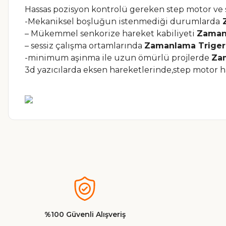
Hassas pozisyon kontrolü gereken step motor ve se
-Mekaniksel boşluğun istenmediği durumlarda
Z
– Mükemmel senkorize hareket kabiliyeti
Zaman
– sessiz çalışma ortamlarında
Zamanlama Triger
-minimum aşinma ile uzun ömürlü projlerde
Zam
3d yazıcılarda eksen hareketlerinde,step motor h
Bu ürünün fiyat bilgisi, resim, ürün açıklamalarında ve diğer ko
Görüş ve önerileriniz için teşekkür ederiz.
Ürün resmi kalitesiz, bozuk veya görüntülenemiyor.
Ürün açıklamasında eksik bilgiler bulunuyor.
%100 Güvenli Alışveriş
Ürün bilgilerinde hatalar bulunuyor.