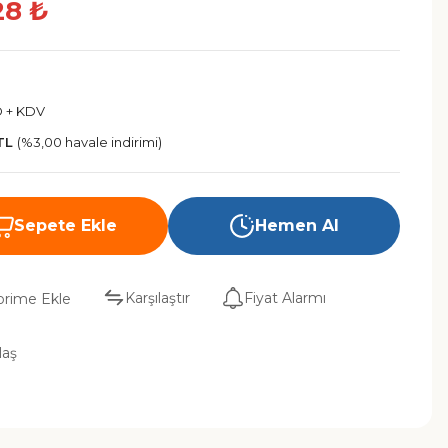
28 ₺
D + KDV
TL
(%3,00 havale indirimi)
Sepete Ekle
Hemen Al
Karşılaştır
Fiyat Alarmı
laş