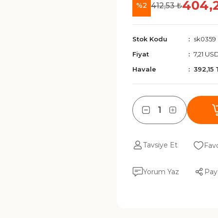
404,
412,53 ₺
%2
Stok Kodu
sk0359
Fiyat
7,21 US
Havale
392,15 
Tavsiye Et
Yorum Yaz
Pay