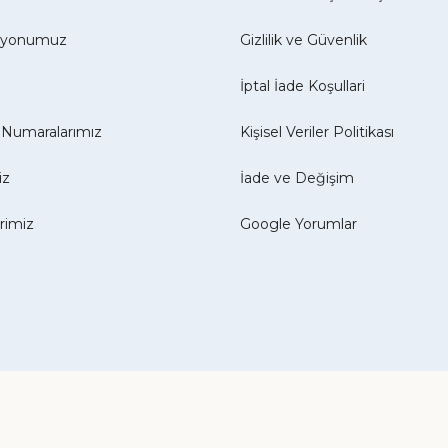
izyonumuz
Gizlilik ve Güvenlik
İptal İade Koşullari
Numaralarımız
Kişisel Veriler Politikası
iz
İade ve Değişim
erimiz
Google Yorumlar