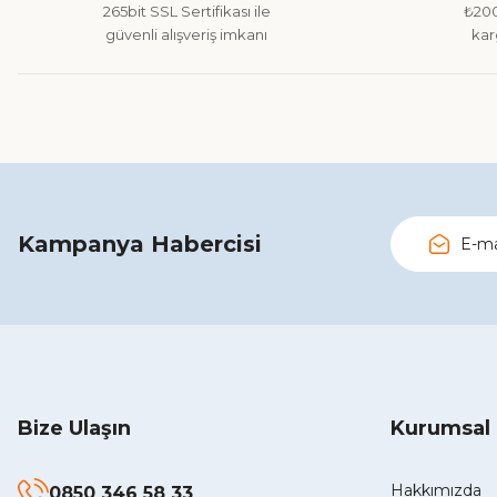
265bit SSL Sertifikası ile
₺200
Ürün fiyatı diğer sitelerden daha pahalı.
güvenli alışveriş imkanı
kar
Bu ürüne benzer farklı alternatifler olmalı.
Kampanya Habercisi
Bize Ulaşın
Kurumsal
Hakkımızda
0850 346 58 33