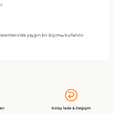
r.
istemlerinde yaygın bir biçim
kullanılır.
de
a iletebilirsiniz.
ri
Kolay İade & Değişim