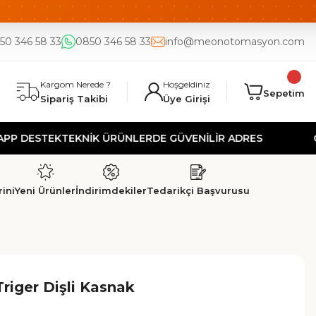
DE
UYGUN FİYAT
50 346 58 33
0850 346 58 33
info@meonotomasyon.com
Kargom Nerede ?
Hoşgeldiniz
Sepetim
Sipariş Takibi
Üye Girişi
STEK
TEKNİK ÜRÜNLERDE GÜVENİLİR ADRES
GÜVENL
ini
Yeni Ürünler
İndirimdekiler
Tedarikçi Başvurusu
riger Dişli Kasnak