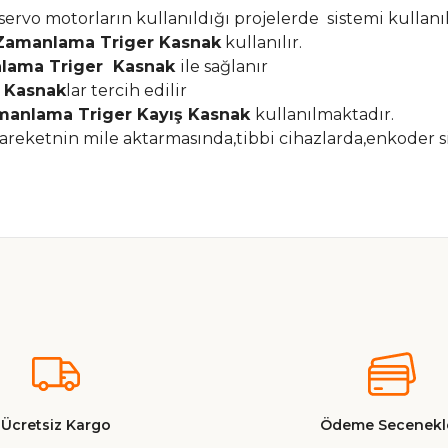
rvo motorların kullanıldığı projelerde sistemi kullanıl
amanlama Triger Kasnak
kullanılır.
lama Triger Kasnak
ile sağlanır
 Kasnak
lar tercih edilir
anlama Triger Kayış Kasnak
kullanılmaktadır.
areketnin mile aktarmasında,tibbi cihazlarda,enkoder s
nularda yetersiz gördüğünüz noktaları öneri formunu kullanarak tarafımız
Ürün hakkında henüz soru sorulmamış.
Bu ürüne ilk yorumu siz yapın!
Yorum Yaz
Soru Sor
Ücretsiz Kargo
Ödeme Secenekle