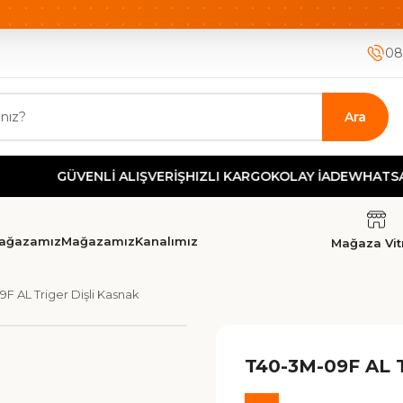
ETSİZ KARGO
HIZLI KARGO
GÜVENLİ ALIŞVERİŞ-KOLAY İA
08
Ara
GÜVENLİ ALIŞVERİŞ
HIZLI KARGO
KOLAY İADE
WHATSAPP DE
ağazamız
Mağazamız
Kanalımız
Mağaza Vitr
F AL Triger Dişli Kasnak
T40-3M-09F AL T