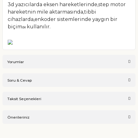
3d yazıcılarda eksen hareketlerinde,step motor
hareketnin mile aktarmasında,tibbi
cihazlarda,enkoder sistemlerinde yaygın bir
biçim
kullanılır.
de
Yorumlar
Soru & Cevap
Bu ürüne ilk yorumu siz yapın!
Taksit Seçenekleri
Ürün hakkında henüz soru sorulmamış.
Yorum Yaz
Önerileriniz
Soru Sor
Bu ürünün fiyat bilgisi, resim, ürün açıklamalarında ve diğer