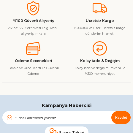
konularda yetersiz gördüğünüz noktaları öneri formunu
kullanarak tarafımıza iletebilirsiniz.
Görüş ve önerileriniz için teşekkür ederiz.
%100 Güvenli Alışveriş
Ücretsiz Kargo
265bit SSL Sertifikası ile güvenli
₺2000,00 ve üzeri ücretsiz kargo
Ürün resmi kalitesiz, bozuk veya görüntülenemiyor.
alışveriş imkanı
gönderim hizmeti
Ürün açıklamasında eksik bilgiler bulunuyor.
Ürün bilgilerinde hatalar bulunuyor.
Ürün fiyatı diğer sitelerden daha pahalı.
Ödeme Secenekleri
Kolay İade & Değişim
Bu ürüne benzer farklı alternatifler olmalı.
Havale ve Kredi Kartı ile Güvenli
Kolay iade ve değişim imkanı ile
Ödeme
%100 memnuniyet
Gönder
Kampanya Habercisi
Kaydet
Sipariş Takibi