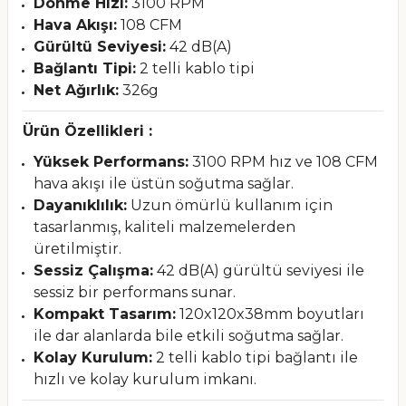
Dönme Hızı:
3100 RPM
Hava Akışı:
108 CFM
Gürültü Seviyesi:
42 dB(A)
Bağlantı Tipi:
2 telli kablo tipi
Net Ağırlık:
326g
Ürün Özellikleri :
Yüksek Performans:
3100 RPM hız ve 108 CFM
hava akışı ile üstün soğutma sağlar.
Dayanıklılık:
Uzun ömürlü kullanım için
tasarlanmış, kaliteli malzemelerden
üretilmiştir.
Sessiz Çalışma:
42 dB(A) gürültü seviyesi ile
sessiz bir performans sunar.
Kompakt Tasarım:
120x120x38mm boyutları
ile dar alanlarda bile etkili soğutma sağlar.
Kolay Kurulum:
2 telli kablo tipi bağlantı ile
hızlı ve kolay kurulum imkanı.