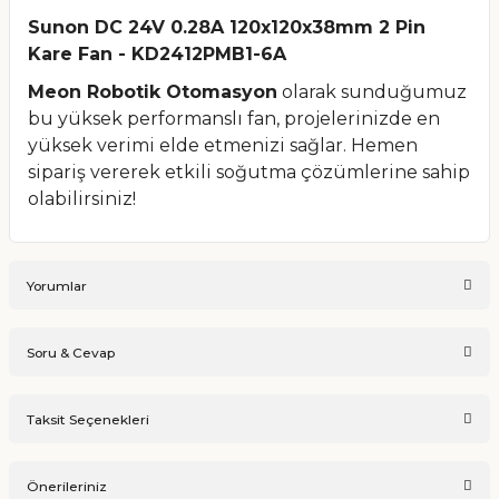
Sunon DC 24V 0.28A 120x120x38mm 2 Pin
Kare Fan - KD2412PMB1-6A
Meon Robotik Otomasyon
olarak sunduğumuz
bu yüksek performanslı fan, projelerinizde en
yüksek verimi elde etmenizi sağlar. Hemen
sipariş vererek etkili soğutma çözümlerine sahip
olabilirsiniz!
Yorumlar
Soru & Cevap
Bu ürüne ilk yorumu siz yapın!
Taksit Seçenekleri
Ürün hakkında henüz soru sorulmamış.
Yorum Yaz
Önerileriniz