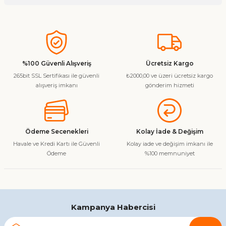
Soru Sor
Bu ürünün fiyat bilgisi, resim, ürün açıklamalarında ve diğer
konularda yetersiz gördüğünüz noktaları öneri formunu
kullanarak tarafımıza iletebilirsiniz.
Görüş ve önerileriniz için teşekkür ederiz.
%100 Güvenli Alışveriş
Ücretsiz Kargo
265bit SSL Sertifikası ile güvenli
₺2000,00 ve üzeri ücretsiz kargo
Ürün resmi kalitesiz, bozuk veya görüntülenemiyor.
alışveriş imkanı
gönderim hizmeti
Ürün açıklamasında eksik bilgiler bulunuyor.
Ürün bilgilerinde hatalar bulunuyor.
Ürün fiyatı diğer sitelerden daha pahalı.
Ödeme Secenekleri
Kolay İade & Değişim
Bu ürüne benzer farklı alternatifler olmalı.
Havale ve Kredi Kartı ile Güvenli
Kolay iade ve değişim imkanı ile
Ödeme
%100 memnuniyet
Gönder
Kampanya Habercisi