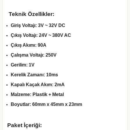
Teknik Özellikler:
Giriş Voltajı:
3V ~ 32V DC
Çıkış Voltajı:
24V ~ 380V AC
Çıkış Akımı:
90
A
Çalışma Voltajı:
250V
Gerilim:
1V
Kerelik Zamanı:
10ms
Kapalı Kaçak Akım:
2mA
Malzeme:
Plastik + Metal
Boyutlar:
60mm x 45mm x 23mm
Paket İçeriği: