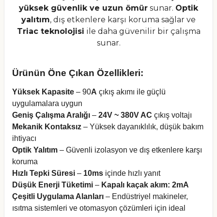
yüksek güvenlik ve uzun ömür
sunar.
Optik
yalıtım
, dış etkenlere karşı koruma sağlar ve
Triac teknolojisi
ile daha güvenilir bir çalışma
sunar.
Ürünün Öne Çıkan Özellikleri:
Yüksek Kapasite
– 90
A
çıkış akımı ile güçlü
uygulamalara uygun
Geniş Çalışma Aralığı
–
24V ~ 380V AC
çıkış voltajı
Mekanik Kontaksız
– Yüksek dayanıklılık, düşük bakım
ihtiyacı
Optik Yalıtım
– Güvenli izolasyon ve dış etkenlere karşı
koruma
Hızlı Tepki Süresi
–
10ms
içinde hızlı yanıt
Düşük Enerji Tüketimi
–
Kapalı kaçak akım:
2mA
Çeşitli Uygulama Alanları
– Endüstriyel makineler,
ısıtma sistemleri ve otomasyon çözümleri için ideal