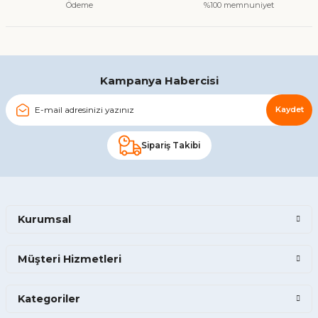
Ödeme
%100 memnuniyet
Gönder
Kampanya Habercisi
Kaydet
Sipariş Takibi
Kurumsal
Müşteri Hizmetleri
Kategoriler