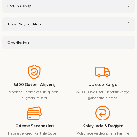
Soru & Cevap
Bu ürüne ilk yorumu siz yapın!
Taksit Seçenekleri
Ürün hakkında henüz soru sorulmamış.
Yorum Yaz
Önerileriniz
Soru Sor
Bu ürünün fiyat bilgisi, resim, ürün açıklamalarında ve diğer
konularda yetersiz gördüğünüz noktaları öneri formunu
kullanarak tarafımıza iletebilirsiniz.
Görüş ve önerileriniz için teşekkür ederiz.
%100 Güvenli Alışveriş
Ücretsiz Kargo
265bit SSL Sertifikası ile güvenli
₺2000,00 ve üzeri ücretsiz kargo
Ürün resmi kalitesiz, bozuk veya görüntülenemiyor.
alışveriş imkanı
gönderim hizmeti
Ürün açıklamasında eksik bilgiler bulunuyor.
Ürün bilgilerinde hatalar bulunuyor.
Ürün fiyatı diğer sitelerden daha pahalı.
Ödeme Secenekleri
Kolay İade & Değişim
Bu ürüne benzer farklı alternatifler olmalı.
Havale ve Kredi Kartı ile Güvenli
Kolay iade ve değişim imkanı ile