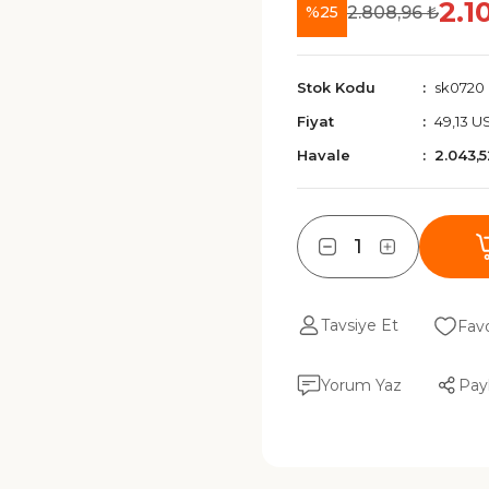
2.1
2.808,96 ₺
%25
Stok Kodu
sk0720
Fiyat
49,13 U
Havale
2.043,
Tavsiye Et
Yorum Yaz
Pay