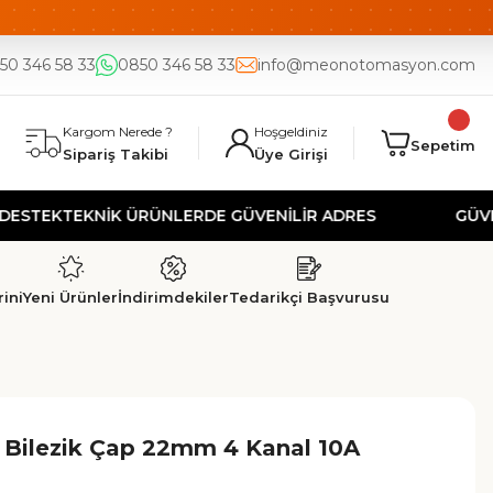
DE
UYGUN FİYAT
50 346 58 33
0850 346 58 33
info@meonotomasyon.com
Kargom Nerede ?
Hoşgeldiniz
Sepetim
Sipariş Takibi
Üye Girişi
K
TEKNİK ÜRÜNLERDE GÜVENİLİR ADRES
GÜVENLİ AL
ini
Yeni Ürünler
İndirimdekiler
Tedarikçi Başvurusu
r Bilezik Çap 22mm 4 Kanal 10A