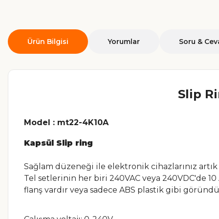
Ürün Bilgisi
Yorumlar
Soru & Cev
Slip R
Model : mt22-4K10A
Kapsül Slip ring
Sağlam düzeneği ile elektronik cihazlarınız artı
Tel setlerinin her biri 240VAC veya 240VDC'de 10 A
flanş vardır veya sadece ABS plastik gibi göründü