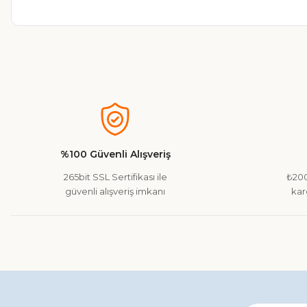
Bu ürünün fiyat bilgisi, resim, ürün açıklamalarında ve diğer ko
Görüş ve önerileriniz için teşekkür ederiz.
Ürün resmi kalitesiz, bozuk veya görüntülenemiyor.
Ürün açıklamasında eksik bilgiler bulunuyor.
%100 Güvenli Alışveriş
Ürün bilgilerinde hatalar bulunuyor.
265bit SSL Sertifikası ile
₺200
Ürün fiyatı diğer sitelerden daha pahalı.
güvenli alışveriş imkanı
kar
Bu ürüne benzer farklı alternatifler olmalı.