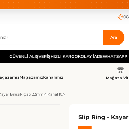
ETSİZ KARGO
HIZLI KARGO
GÜVENLİ ALIŞVERİŞ-KOLAY İA
08
Ara
VENLİ ALIŞVERİŞ
HIZLI KARGO
KOLAY İADE
WHATSAPP DESTE
ağazamız
Mağazamız
Kanalımız
Mağaza Vitr
 Kayar Bilezik Çap 22mm 4 Kanal 10A
Slip Ring - Kaya