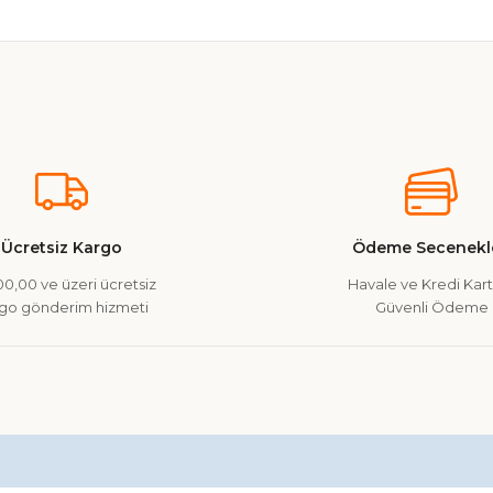
nularda yetersiz gördüğünüz noktaları öneri formunu kullanarak tarafımız
Ürün hakkında henüz soru sorulmamış.
Bu ürüne ilk yorumu siz yapın!
Yorum Yaz
Soru Sor
Ücretsiz Kargo
Ödeme Secenekle
0,00 ve üzeri ücretsiz
Havale ve Kredi Kartı
go gönderim hizmeti
Güvenli Ödeme
Gönder