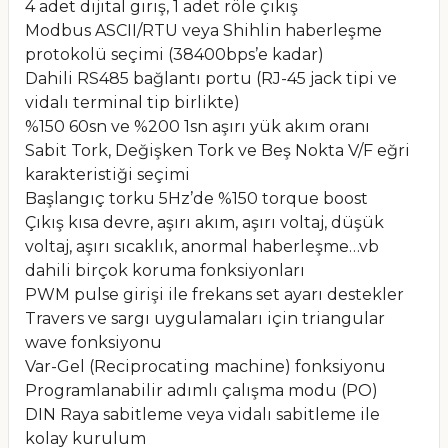
4 adet dijital giriş, 1 adet röle çıkış
Modbus ASCII/RTU veya Shihlin haberleşme
protokolü seçimi (38400bps’e kadar)
Dahili RS485 bağlantı portu (RJ-45 jack tipi ve
vidalı terminal tip birlikte)
%150 60sn ve %200 1sn aşırı yük akım oranı
Sabit Tork, Değişken Tork ve Beş Nokta V/F eğri
karakteristiği seçimi
Başlangıç torku 5Hz’de %150 torque boost
Çıkış kısa devre, aşırı akım, aşırı voltaj, düşük
voltaj, aşırı sıcaklık, anormal haberleşme…vb
dahili birçok koruma fonksiyonları
PWM pulse girişi ile frekans set ayarı destekler
Travers ve sargı uygulamaları için triangular
wave fonksiyonu
Var-Gel (Reciprocating machine) fonksiyonu
Programlanabilir adımlı çalışma modu (PO)
DIN Raya sabitleme veya vidalı sabitleme ile
kolay kurulum