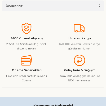
Ürün hakkında henüz soru sorulmamış.
Yorum Yaz
Önerileriniz
Soru Sor
Bu ürünün fiyat bilgisi, resim, ürün açıklamalarında ve diğer
konularda yetersiz gördüğünüz noktaları öneri formunu
kullanarak tarafımıza iletebilirsiniz.
Görüş ve önerileriniz için teşekkür ederiz.
%100 Güvenli Alışveriş
Ücretsiz Kargo
265bit SSL Sertifikası ile güvenli
₺2000,00 ve üzeri ücretsiz kargo
Ürün resmi kalitesiz, bozuk veya görüntülenemiyor.
alışveriş imkanı
gönderim hizmeti
Ürün açıklamasında eksik bilgiler bulunuyor.
Ürün bilgilerinde hatalar bulunuyor.
Ürün fiyatı diğer sitelerden daha pahalı.
Ödeme Secenekleri
Kolay İade & Değişim
Bu ürüne benzer farklı alternatifler olmalı.
Havale ve Kredi Kartı ile Güvenli
Kolay iade ve değişim imkanı ile
Ödeme
%100 memnuniyet
Gönder
Kampanya Habercisi