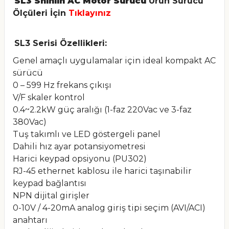
SL3 Shihlin AC Motor Sürücü
Ürün Sürücü
Ölçüleri İçin
Tıklayınız
SL3 Serisi Özellikleri:
Genel amaçlı uygulamalar için ideal kompakt AC
sürücü
0 – 599 Hz frekans çıkışı
V/F skaler kontrol
0.4~2.2kW güç aralığı (1-faz 220Vac ve 3-faz
380Vac)
Tuş takımlı ve LED göstergeli panel
Dahili hız ayar potansiyometresi
Harici keypad opsiyonu (PU302)
RJ-45 ethernet kablosu ile harici taşınabilir
keypad bağlantısı
NPN dijital girişler
0-10V / 4-20mA analog giriş tipi seçim (AVI/ACI)
anahtarı