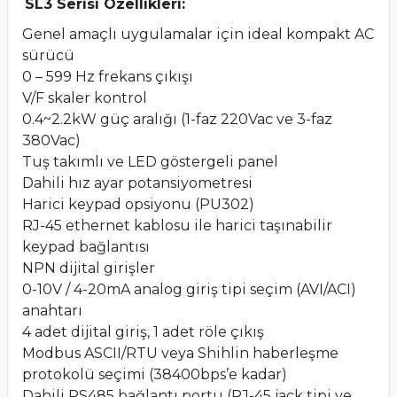
SL3 Serisi Özellikleri:
Genel amaçlı uygulamalar için ideal kompakt AC
sürücü
0 – 599 Hz frekans çıkışı
V/F skaler kontrol
0.4~2.2kW güç aralığı (1-faz 220Vac ve 3-faz
380Vac)
Tuş takımlı ve LED göstergeli panel
Dahili hız ayar potansiyometresi
Harici keypad opsiyonu (PU302)
RJ-45 ethernet kablosu ile harici taşınabilir
keypad bağlantısı
NPN dijital girişler
0-10V / 4-20mA analog giriş tipi seçim (AVI/ACI)
anahtarı
4 adet dijital giriş, 1 adet röle çıkış
Modbus ASCII/RTU veya Shihlin haberleşme
protokolü seçimi (38400bps’e kadar)
Dahili RS485 bağlantı portu (RJ-45 jack tipi ve