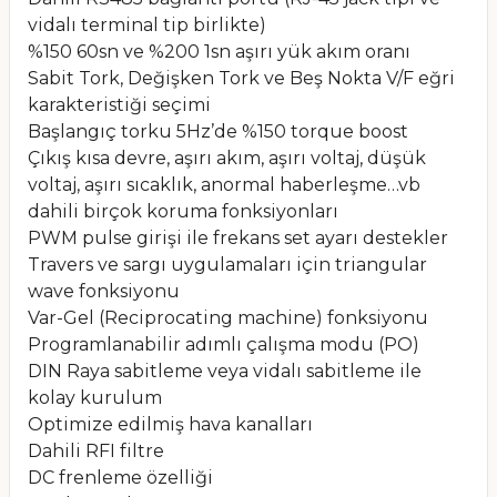
vidalı terminal tip birlikte)
%150 60sn ve %200 1sn aşırı yük akım oranı
Sabit Tork, Değişken Tork ve Beş Nokta V/F eğri
karakteristiği seçimi
Başlangıç torku 5Hz’de %150 torque boost
Çıkış kısa devre, aşırı akım, aşırı voltaj, düşük
voltaj, aşırı sıcaklık, anormal haberleşme…vb
dahili birçok koruma fonksiyonları
PWM pulse girişi ile frekans set ayarı destekler
Travers ve sargı uygulamaları için triangular
wave fonksiyonu
Var-Gel (Reciprocating machine) fonksiyonu
Programlanabilir adımlı çalışma modu (PO)
DIN Raya sabitleme veya vidalı sabitleme ile
kolay kurulum
Optimize edilmiş hava kanalları
Dahili RFI filtre
DC frenleme özelliği