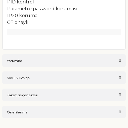
PID kontrol
Parametre password koruması
IP20 koruma
CE onaylı
Yorumlar
Soru & Cevap
Bu ürüne ilk yorumu siz yapın!
Taksit Seçenekleri
Ürün hakkında henüz soru sorulmamış.
Yorum Yaz
Önerileriniz
Soru Sor