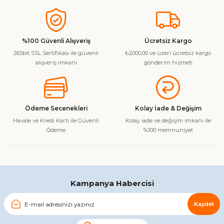
Bu ürünün fiyat bilgisi, resim, ürün açıklamalarında ve diğer
konularda yetersiz gördüğünüz noktaları öneri formunu
kullanarak tarafımıza iletebilirsiniz.
Görüş ve önerileriniz için teşekkür ederiz.
%100 Güvenli Alışveriş
Ücretsiz Kargo
265bit SSL Sertifikası ile güvenli
₺2000,00 ve üzeri ücretsiz kargo
Ürün resmi kalitesiz, bozuk veya görüntülenemiyor.
alışveriş imkanı
gönderim hizmeti
Ürün açıklamasında eksik bilgiler bulunuyor.
Ürün bilgilerinde hatalar bulunuyor.
Ürün fiyatı diğer sitelerden daha pahalı.
Ödeme Secenekleri
Kolay İade & Değişim
Bu ürüne benzer farklı alternatifler olmalı.
Havale ve Kredi Kartı ile Güvenli
Kolay iade ve değişim imkanı ile
Ödeme
%100 memnuniyet
Gönder
Kampanya Habercisi
Kaydet