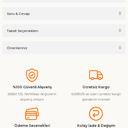
Soru & Cevap
Bu ürüne ilk yorumu siz yapın!
Taksit Seçenekleri
Ürün hakkında henüz soru sorulmamış.
Yorum Yaz
Önerileriniz
Soru Sor
Bu ürünün fiyat bilgisi, resim, ürün açıklamalarında ve diğer
konularda yetersiz gördüğünüz noktaları öneri formunu
kullanarak tarafımıza iletebilirsiniz.
Görüş ve önerileriniz için teşekkür ederiz.
%100 Güvenli Alışveriş
Ücretsiz Kargo
265bit SSL Sertifikası ile güvenli
₺2000,00 ve üzeri ücretsiz kargo
Ürün resmi kalitesiz, bozuk veya görüntülenemiyor.
alışveriş imkanı
gönderim hizmeti
Ürün açıklamasında eksik bilgiler bulunuyor.
Ürün bilgilerinde hatalar bulunuyor.
Ürün fiyatı diğer sitelerden daha pahalı.
Ödeme Secenekleri
Kolay İade & Değişim