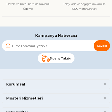
Bu ürüne benzer farklı alternatifler olmalı.
Havale ve Kredi Kartı ile Güvenli
Kolay iade ve değişim imkanı ile
Ödeme
%100 memnuniyet
Gönder
Kampanya Habercisi
Kaydet
Sipariş Takibi
Kurumsal
Müşteri Hizmetleri