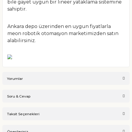
bile gayet uygun bir lineer yataklama sistemine
sahiptir.
Ankara depo üzerinden en uygun fiyatlarla
meon robotik otomasyon marketimizden satın
alabilirsiniz.
Yorumlar
Soru & Cevap
Bu ürüne ilk yorumu siz yapın!
Taksit Seçenekleri
Ürün hakkında henüz soru sorulmamış.
Yorum Yaz
Önerileriniz