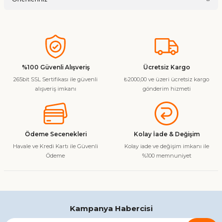
Soru Sor
Bu ürünün fiyat bilgisi, resim, ürün açıklamalarında ve diğer
konularda yetersiz gördüğünüz noktaları öneri formunu
kullanarak tarafımıza iletebilirsiniz.
Görüş ve önerileriniz için teşekkür ederiz.
%100 Güvenli Alışveriş
Ücretsiz Kargo
265bit SSL Sertifikası ile güvenli
₺2000,00 ve üzeri ücretsiz kargo
Ürün resmi kalitesiz, bozuk veya görüntülenemiyor.
alışveriş imkanı
gönderim hizmeti
Ürün açıklamasında eksik bilgiler bulunuyor.
Ürün bilgilerinde hatalar bulunuyor.
Ürün fiyatı diğer sitelerden daha pahalı.
Ödeme Secenekleri
Kolay İade & Değişim
Bu ürüne benzer farklı alternatifler olmalı.
Havale ve Kredi Kartı ile Güvenli
Kolay iade ve değişim imkanı ile
Ödeme
%100 memnuniyet
Gönder
Kampanya Habercisi