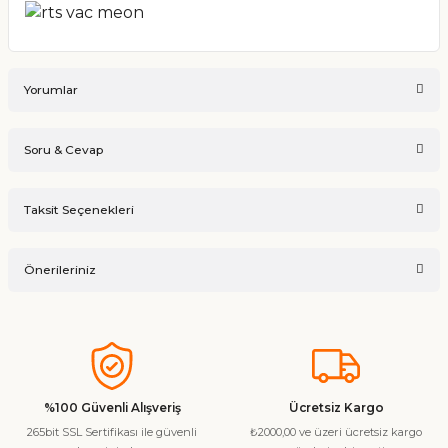
Yorumlar
Soru & Cevap
Bu ürüne ilk yorumu siz yapın!
Taksit Seçenekleri
Ürün hakkında henüz soru sorulmamış.
Yorum Yaz
Önerileriniz
Soru Sor
Bu ürünün fiyat bilgisi, resim, ürün açıklamalarında ve diğer
konularda yetersiz gördüğünüz noktaları öneri formunu
kullanarak tarafımıza iletebilirsiniz.
Görüş ve önerileriniz için teşekkür ederiz.
%100 Güvenli Alışveriş
Ücretsiz Kargo
265bit SSL Sertifikası ile güvenli
₺2000,00 ve üzeri ücretsiz kargo
Ürün resmi kalitesiz, bozuk veya görüntülenemiyor.