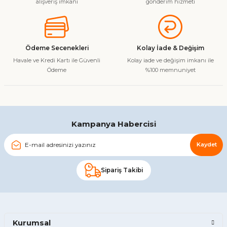
alışveriş imkanı
gönderim hizmeti
Ürün açıklamasında eksik bilgiler bulunuyor.
Ürün bilgilerinde hatalar bulunuyor.
Ürün fiyatı diğer sitelerden daha pahalı.
Ödeme Secenekleri
Kolay İade & Değişim
Bu ürüne benzer farklı alternatifler olmalı.
Havale ve Kredi Kartı ile Güvenli
Kolay iade ve değişim imkanı ile
Ödeme
%100 memnuniyet
Gönder
Kampanya Habercisi
Kaydet
Sipariş Takibi
Kurumsal