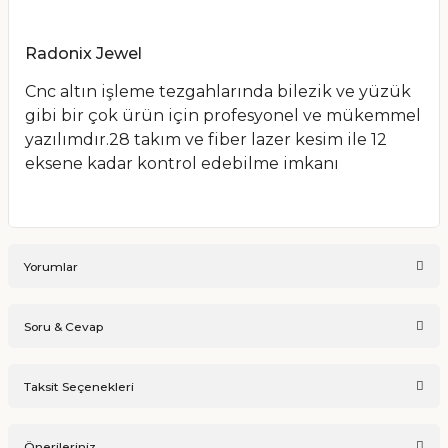
Radonix Jewel
Cnc altın işleme tezgahlarında bilezik ve yüzük
gibi bir çok ürün için profesyonel ve mükemmel
yazılımdır.28 takım ve fiber lazer kesim ile 12
eksene kadar kontrol edebilme imkanı
Yorumlar
Soru & Cevap
Bu ürüne ilk yorumu siz yapın!
Taksit Seçenekleri
Ürün hakkında henüz soru sorulmamış.
Yorum Yaz
Önerileriniz