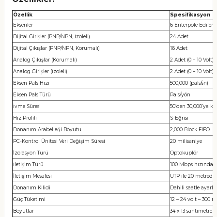
Özellik
Spesifikasyon
Eksenler
6 Enterpole Edilen
Dijital Girişler (PNP/NPN, İzoleli)
24 Adet
Dijital Çıkışlar (PNP/NPN, Korumalı)
16 Adet
Analog Çıkışlar (Korumalı)
2 Adet (0 – 10 Volt)
Analog Girişler (İzoleli)
2 Adet (0 – 10 Volt)
Eksen Pals Hızı
500,000 (pals/sn)
Eksen Pals Türü
Pals/yön
İvme Süresi
50’den 30,000’ya k
Hız Profili
S-Eğrisi
Donanım Arabelleği Boyutu
2,000 Block FIFO
PC-Kontrol Ünitesi Veri Değişim Süresi
20 milisaniye
İzolasyon Türü
Optokuplör
İletişim Türü
100 Mbps hızında L
İletişim Mesafesi
UTP ile 20 metreden
Donanım Kilidi
Dahili saatle ayarl
Güç Tüketimi
12 – 24 volt – 300 
Boyutlar
34 x 13 santimetre