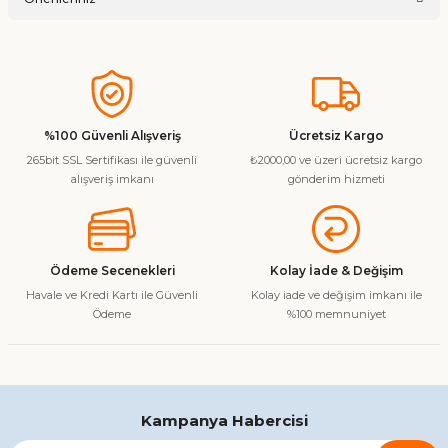
Soru Sor
Bu ürünün fiyat bilgisi, resim, ürün açıklamalarında ve diğer
konularda yetersiz gördüğünüz noktaları öneri formunu
kullanarak tarafımıza iletebilirsiniz.
Görüş ve önerileriniz için teşekkür ederiz.
%100 Güvenli Alışveriş
Ücretsiz Kargo
265bit SSL Sertifikası ile güvenli
₺2000,00 ve üzeri ücretsiz kargo
Ürün resmi kalitesiz, bozuk veya görüntülenemiyor.
alışveriş imkanı
gönderim hizmeti
Ürün açıklamasında eksik bilgiler bulunuyor.
Ürün bilgilerinde hatalar bulunuyor.
Ürün fiyatı diğer sitelerden daha pahalı.
Ödeme Secenekleri
Kolay İade & Değişim
Bu ürüne benzer farklı alternatifler olmalı.
Havale ve Kredi Kartı ile Güvenli
Kolay iade ve değişim imkanı ile
Ödeme
%100 memnuniyet
Gönder
Kampanya Habercisi