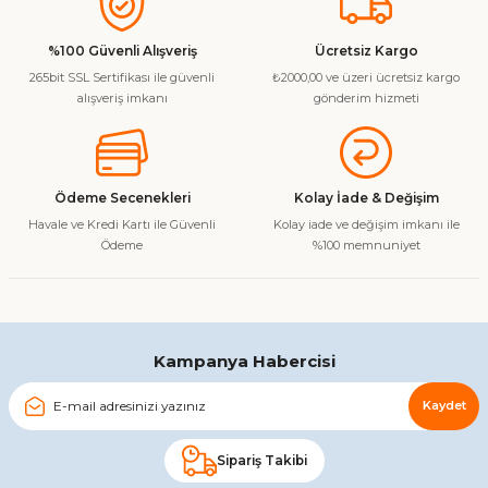
kullanarak tarafımıza iletebilirsiniz.
Görüş ve önerileriniz için teşekkür ederiz.
%100 Güvenli Alışveriş
Ücretsiz Kargo
265bit SSL Sertifikası ile güvenli
₺2000,00 ve üzeri ücretsiz kargo
Ürün resmi kalitesiz, bozuk veya görüntülenemiyor.
alışveriş imkanı
gönderim hizmeti
Ürün açıklamasında eksik bilgiler bulunuyor.
Ürün bilgilerinde hatalar bulunuyor.
Ürün fiyatı diğer sitelerden daha pahalı.
Ödeme Secenekleri
Kolay İade & Değişim
Bu ürüne benzer farklı alternatifler olmalı.
Havale ve Kredi Kartı ile Güvenli
Kolay iade ve değişim imkanı ile
Ödeme
%100 memnuniyet
Gönder
Kampanya Habercisi
Kaydet
Sipariş Takibi