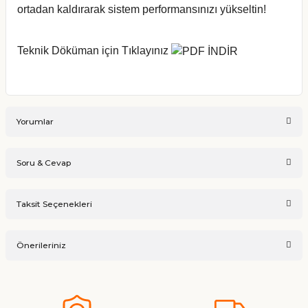
ortadan kaldırarak sistem performansınızı yükseltin!
Teknik Döküman için Tıklayınız
Yorumlar
Soru & Cevap
Bu ürüne ilk yorumu siz yapın!
Taksit Seçenekleri
Ürün hakkında henüz soru sorulmamış.
Yorum Yaz
Önerileriniz
Soru Sor
Bu ürünün fiyat bilgisi, resim, ürün açıklamalarında ve diğer
konularda yetersiz gördüğünüz noktaları öneri formunu