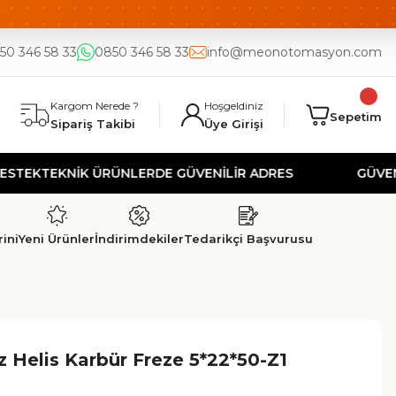
DE
UYGUN FİYAT
50 346 58 33
0850 346 58 33
info@meonotomasyon.com
Kargom Nerede ?
Hoşgeldiniz
Sepetim
Sipariş Takibi
Üye Girişi
EKNİK ÜRÜNLERDE GÜVENİLİR ADRES
GÜVENLİ ALI
ini
Yeni Ürünler
İndirimdekiler
Tedarikçi Başvurusu
 Helis Karbür Freze 5*22*50-Z1