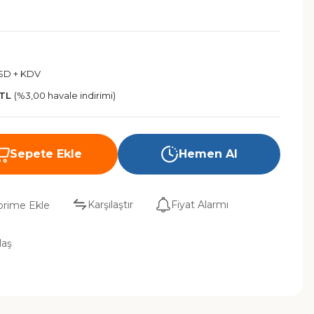
USD + KDV
 TL
(%3,00 havale indirimi)
Sepete Ekle
Hemen Al
Karşılaştır
Fiyat Alarmı
laş