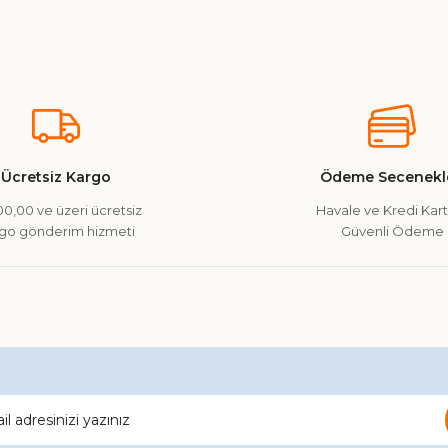
nularda yetersiz gördüğünüz noktaları öneri formunu kullanarak tarafımız
Ürün hakkında henüz soru sorulmamış.
Bu ürüne ilk yorumu siz yapın!
Yorum Yaz
Soru Sor
Ücretsiz Kargo
Ödeme Secenekle
0,00 ve üzeri ücretsiz
Havale ve Kredi Kartı
go gönderim hizmeti
Güvenli Ödeme
Gönder