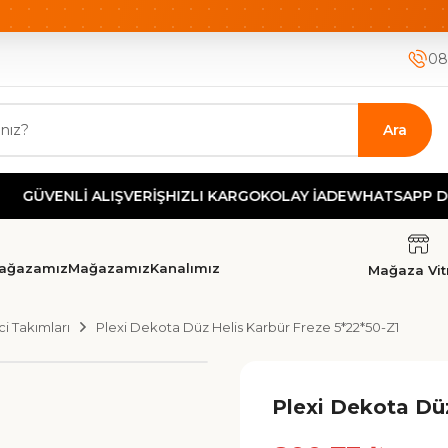
ETSİZ KARGO
HIZLI KARGO
GÜVENLİ ALIŞVERİŞ-KOLAY İA
08
Ara
ENLİ ALIŞVERİŞ
HIZLI KARGO
KOLAY İADE
WHATSAPP DESTEK
T
ağazamız
Mağazamız
Kanalımız
Mağaza Vitr
i Takımları
Plexi Dekota Düz Helis Karbür Freze 5*22*50-Z1
Plexi Dekota Düz