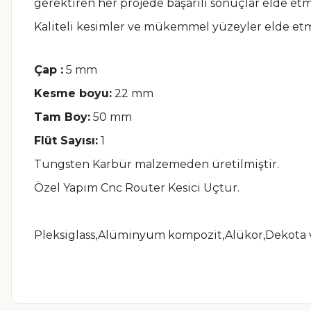
gerektiren her projede başarılı sonuçlar elde etm
Kaliteli kesimler ve mükemmel yüzeyler elde et
Çap :
5 mm
Kesme boyu:
22 mm
Tam Boy:
50 mm
Flüt Sayısı:
1
Tungsten Karbür malzemeden üretilmiştir.
Özel Yapım Cnc Router Kesici Uçtur.
Pleksiglass,Alüminyum kompozit,Alükor,Dekota v