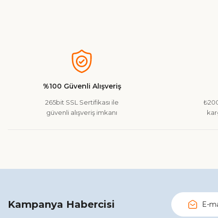
Bu ürünün fiyat bilgisi, resim, ürün açıklamalarında ve diğer ko
Görüş ve önerileriniz için teşekkür ederiz.
Ürün resmi kalitesiz, bozuk veya görüntülenemiyor.
Ürün açıklamasında eksik bilgiler bulunuyor.
%100 Güvenli Alışveriş
Ürün bilgilerinde hatalar bulunuyor.
265bit SSL Sertifikası ile
₺200
Ürün fiyatı diğer sitelerden daha pahalı.
güvenli alışveriş imkanı
kar
Bu ürüne benzer farklı alternatifler olmalı.
Kampanya Habercisi