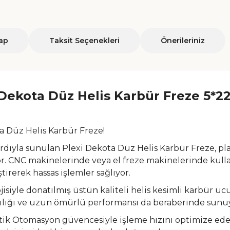
ap
Taksit Seçenekleri
Önerileriniz
 Dekota Düz Helis Karbür Freze 5*22
a Düz Helis Karbür Freze!
yla sunulan Plexi Dekota Düz Helis Karbür Freze, plast
. CNC makinelerinde veya el freze makinelerinde kull
rerek hassas işlemler sağlıyor.
yle donatılmış üstün kaliteli helis kesimli karbür ucu
klılığı ve uzun ömürlü performansı da beraberinde sunu
tik Otomasyon güvencesiyle işleme hızını optimize ed