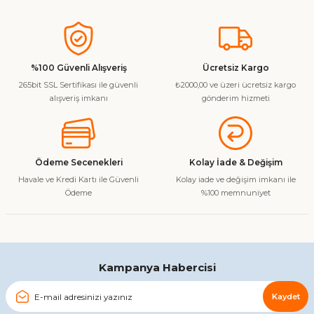
Bu ürünün fiyat bilgisi, resim, ürün açıklamalarında ve diğer
konularda yetersiz gördüğünüz noktaları öneri formunu
kullanarak tarafımıza iletebilirsiniz.
Görüş ve önerileriniz için teşekkür ederiz.
%100 Güvenli Alışveriş
Ücretsiz Kargo
265bit SSL Sertifikası ile güvenli
₺2000,00 ve üzeri ücretsiz kargo
Ürün resmi kalitesiz, bozuk veya görüntülenemiyor.
alışveriş imkanı
gönderim hizmeti
Ürün açıklamasında eksik bilgiler bulunuyor.
Ürün bilgilerinde hatalar bulunuyor.
Ürün fiyatı diğer sitelerden daha pahalı.
Ödeme Secenekleri
Kolay İade & Değişim
Bu ürüne benzer farklı alternatifler olmalı.
Havale ve Kredi Kartı ile Güvenli
Kolay iade ve değişim imkanı ile
Ödeme
%100 memnuniyet
Gönder
Kampanya Habercisi
Kaydet