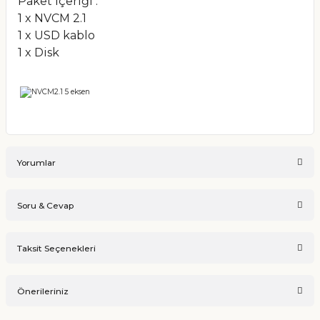
Paket İçeriği :
1 x NVCM 2.1
1 x USD kablo
1 x Disk
Yorumlar
Soru & Cevap
Bu ürüne ilk yorumu siz yapın!
Taksit Seçenekleri
Ürün hakkında henüz soru sorulmamış.
Yorum Yaz
Önerileriniz
Soru Sor