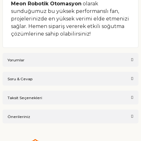
Meon Robotik Otomasyon
olarak
sunduğumuz bu yüksek performanslı fan,
projelerinizde en yüksek verimi elde etmenizi
sağlar. Hemen sipariş vererek etkili soğutma
çözümlerine sahip olabilirsiniz!
Yorumlar
Soru & Cevap
Bu ürüne ilk yorumu siz yapın!
Taksit Seçenekleri
Ürün hakkında henüz soru sorulmamış.
Yorum Yaz
Önerileriniz
Soru Sor
Bu ürünün fiyat bilgisi, resim, ürün açıklamalarında ve diğer