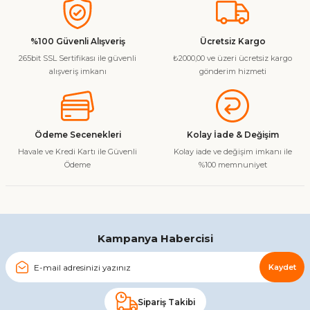
konularda yetersiz gördüğünüz noktaları öneri formunu
kullanarak tarafımıza iletebilirsiniz.
Görüş ve önerileriniz için teşekkür ederiz.
%100 Güvenli Alışveriş
Ücretsiz Kargo
265bit SSL Sertifikası ile güvenli
₺2000,00 ve üzeri ücretsiz kargo
Ürün resmi kalitesiz, bozuk veya görüntülenemiyor.
alışveriş imkanı
gönderim hizmeti
Ürün açıklamasında eksik bilgiler bulunuyor.
Ürün bilgilerinde hatalar bulunuyor.
Ürün fiyatı diğer sitelerden daha pahalı.
Ödeme Secenekleri
Kolay İade & Değişim
Bu ürüne benzer farklı alternatifler olmalı.
Havale ve Kredi Kartı ile Güvenli
Kolay iade ve değişim imkanı ile
Ödeme
%100 memnuniyet
Gönder
Kampanya Habercisi
Kaydet
Sipariş Takibi