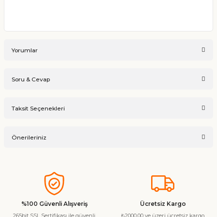
Yorumlar
Soru & Cevap
Bu ürüne ilk yorumu siz yapın!
Taksit Seçenekleri
Ürün hakkında henüz soru sorulmamış.
Yorum Yaz
Önerileriniz
Soru Sor
Bu ürünün fiyat bilgisi, resim, ürün açıklamalarında ve diğer
konularda yetersiz gördüğünüz noktaları öneri formunu
kullanarak tarafımıza iletebilirsiniz.
Görüş ve önerileriniz için teşekkür ederiz.
%100 Güvenli Alışveriş
Ücretsiz Kargo
265bit SSL Sertifikası ile güvenli
₺2000,00 ve üzeri ücretsiz kargo