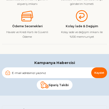
Ürün resmi kalitesiz, bozuk veya görüntülenemiyor.
alışveriş imkanı
gönderim hizmeti
Ürün açıklamasında eksik bilgiler bulunuyor.
Ürün bilgilerinde hatalar bulunuyor.
Ürün fiyatı diğer sitelerden daha pahalı.
Ödeme Secenekleri
Kolay İade & Değişim
Bu ürüne benzer farklı alternatifler olmalı.
Havale ve Kredi Kartı ile Güvenli
Kolay iade ve değişim imkanı ile
Ödeme
%100 memnuniyet
Gönder
Kampanya Habercisi
Kaydet
Sipariş Takibi