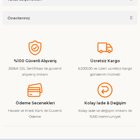
Ürün hakkında henüz soru sorulmamış.
Yorum Yaz
Önerileriniz
Soru Sor
Bu ürünün fiyat bilgisi, resim, ürün açıklamalarında ve diğer
konularda yetersiz gördüğünüz noktaları öneri formunu
kullanarak tarafımıza iletebilirsiniz.
Görüş ve önerileriniz için teşekkür ederiz.
%100 Güvenli Alışveriş
Ücretsiz Kargo
265bit SSL Sertifikası ile güvenli
₺2000,00 ve üzeri ücretsiz kargo
Ürün resmi kalitesiz, bozuk veya görüntülenemiyor.
alışveriş imkanı
gönderim hizmeti
Ürün açıklamasında eksik bilgiler bulunuyor.
Ürün bilgilerinde hatalar bulunuyor.
Ürün fiyatı diğer sitelerden daha pahalı.
Ödeme Secenekleri
Kolay İade & Değişim
Bu ürüne benzer farklı alternatifler olmalı.
Havale ve Kredi Kartı ile Güvenli
Kolay iade ve değişim imkanı ile
Ödeme
%100 memnuniyet