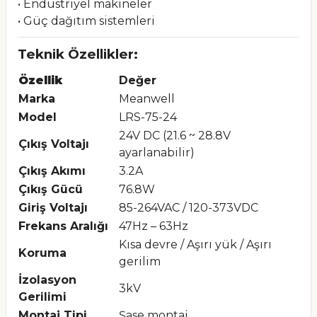
• Endüstriyel makineler
• Güç dağıtım sistemleri
Teknik Özellikler:
Özellik
Değer
Marka
Meanwell
Model
LRS-75-24
24V DC (21.6 ~ 28.8V
Çıkış Voltajı
ayarlanabilir)
Çıkış Akımı
3.2A
Çıkış Gücü
76.8W
Giriş Voltajı
85-264VAC / 120-373VDC
Frekans Aralığı
47Hz – 63Hz
Kısa devre / Aşırı yük / Aşırı
Koruma
gerilim
İzolasyon
3kV
Gerilimi
Montaj Tipi
Şase montaj