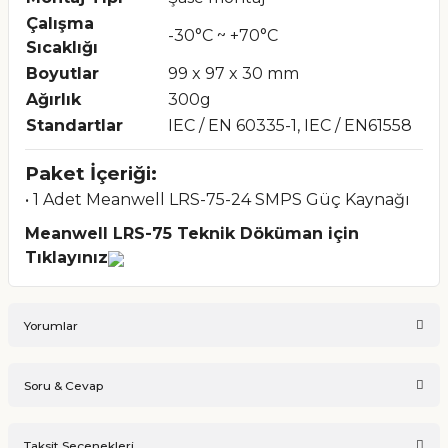
Çalışma
-30°C ~ +70°C
Sıcaklığı
Boyutlar
99 x 97 x 30 mm
Ağırlık
300g
Standartlar
IEC / EN 60335-1, IEC / EN61558
Paket İçeriği:
• 1 Adet Meanwell LRS-75-24 SMPS Güç Kaynağı
Meanwell LRS-75 Teknik Döküman için
Tıklayınız
Yorumlar
Soru & Cevap
Bu ürüne ilk yorumu siz yapın!
Taksit Seçenekleri