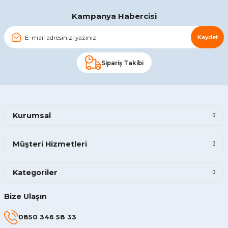
Gönder
Kampanya Habercisi
Kaydet
Sipariş Takibi
Kurumsal
Müşteri Hizmetleri
Kategoriler
Bize Ulaşın
0850 346 58 33