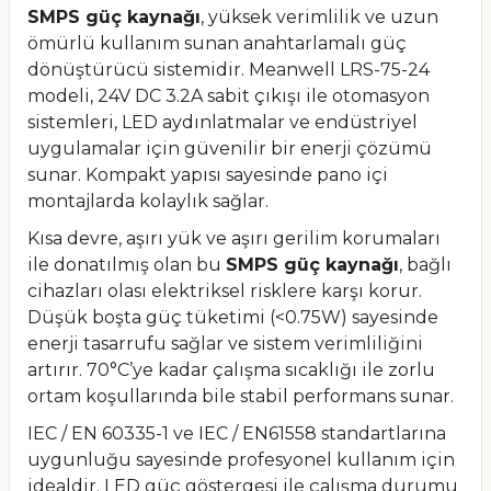
SMPS güç kaynağı
, yüksek verimlilik ve uzun
ömürlü kullanım sunan anahtarlamalı güç
dönüştürücü sistemidir. Meanwell LRS-75-24
modeli, 24V DC 3.2A sabit çıkışı ile otomasyon
sistemleri, LED aydınlatmalar ve endüstriyel
uygulamalar için güvenilir bir enerji çözümü
sunar. Kompakt yapısı sayesinde pano içi
montajlarda kolaylık sağlar.
Kısa devre, aşırı yük ve aşırı gerilim korumaları
ile donatılmış olan bu
SMPS güç kaynağı
, bağlı
cihazları olası elektriksel risklere karşı korur.
Düşük boşta güç tüketimi (<0.75W) sayesinde
enerji tasarrufu sağlar ve sistem verimliliğini
artırır. 70°C’ye kadar çalışma sıcaklığı ile zorlu
ortam koşullarında bile stabil performans sunar.
IEC / EN 60335-1 ve IEC / EN61558 standartlarına
uygunluğu sayesinde profesyonel kullanım için
idealdir. LED güç göstergesi ile çalışma durumu