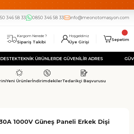
DE
UYGUN FİYAT
50 346 58 33
0850 346 58 33
info@meonotomasyon.com
Kargom Nerede ?
Hoşgeldiniz
Sepetim
Sipariş Takibi
Üye Girişi
K
TEKNİK ÜRÜNLERDE GÜVENİLİR ADRES
GÜVENLİ AL
ini
Yeni Ürünler
İndirimdekiler
Tedarikçi Başvurusu
0A 1000V Güneş Paneli Erkek Dişi