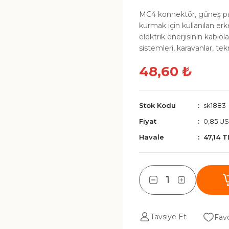
MC4 konnektör, güneş pane
kurmak için kullanılan erk
elektrik enerjisinin kablola
sistemleri, karavanlar, tekn
48,60 ₺
Stok Kodu
sk1883
Fiyat
0,85 U
Havale
47,14 T
Tavsiye Et