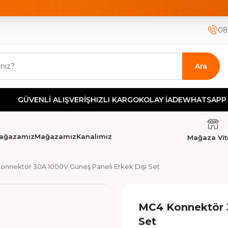
ETSİZ KARGO
HIZLI KARGO
GÜVENLİ ALIŞVERİŞ-KOLAY İA
08
Ara
VENLİ ALIŞVERİŞ
HIZLI KARGO
KOLAY İADE
WHATSAPP DESTE
ağazamız
Mağazamız
Kanalımız
Mağaza Vitr
onnektör 30A 1000V Güneş Paneli Erkek Dişi Set
MC4 Konnektör 3
Set