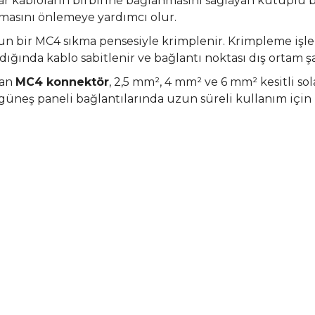
lar kabloların birbirine bağlanmasını sağlayan kutuplu bir
lmasını önlemeye yardımcı olur.
gun bir MC4 sıkma pensesiyle krimplenir. Krimpleme iş
ıldığında kablo sabitlenir ve bağlantı noktası dış ortam ş
lan
MC4 konnektör
, 2,5 mm², 4 mm² ve 6 mm² kesitli sola
 güneş paneli bağlantılarında uzun süreli kullanım için