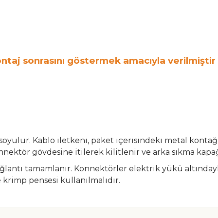
ntaj sonrasını göstermek amacıyla verilmiştir 
oyulur. Kablo iletkeni, paket içerisindeki metal kont
nnektör gövdesine itilerek kilitlenir ve arka sıkma kapağı
bağlantı tamamlanır. Konnektörler elektrik yükü altınd
 krimp pensesi kullanılmalıdır.