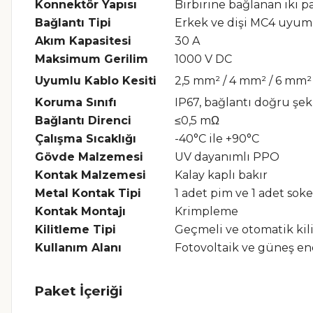
Konnektör Yapısı
Birbirine bağlanan iki pa
Bağlantı Tipi
Erkek ve dişi MC4 uyum
Akım Kapasitesi
30 A
Maksimum Gerilim
1000 V DC
Uyumlu Kablo Kesiti
2,5 mm² / 4 mm² / 6 mm²
Koruma Sınıfı
IP67, bağlantı doğru şe
Bağlantı Direnci
≤0,5 mΩ
Çalışma Sıcaklığı
-40°C ile +90°C
Gövde Malzemesi
UV dayanımlı PPO
Kontak Malzemesi
Kalay kaplı bakır
Metal Kontak Tipi
1 adet pim ve 1 adet soke
Kontak Montajı
Krimpleme
Kilitleme Tipi
Geçmeli ve otomatik kil
Kullanım Alanı
Fotovoltaik ve güneş ene
Paket İçeriği