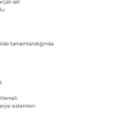
rçalı set
lu
kilde tamamlandığında
t
itlemeli
rjisi sistemleri