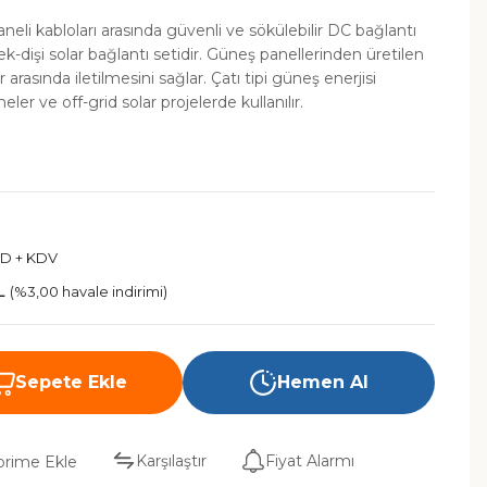
li kabloları arasında güvenli ve sökülebilir DC bağlantı
ek-dişi solar bağlantı setidir. Güneş panellerinden üretilen
r arasında iletilmesini sağlar. Çatı tipi güneş enerjisi
eler ve off-grid solar projelerde kullanılır.
SD + KDV
L
(%3,00 havale indirimi)
Sepete Ekle
Hemen Al
Karşılaştır
Fiyat Alarmı