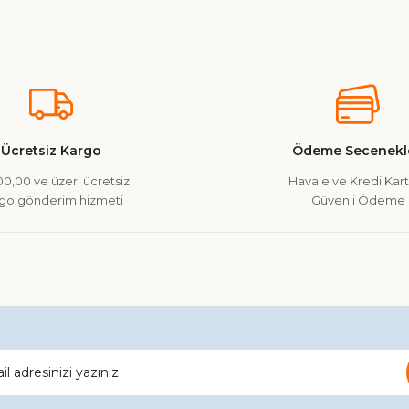
nularda yetersiz gördüğünüz noktaları öneri formunu kullanarak tarafımız
Ürün hakkında henüz soru sorulmamış.
Bu ürüne ilk yorumu siz yapın!
Yorum Yaz
Soru Sor
Ücretsiz Kargo
Ödeme Secenekle
0,00 ve üzeri ücretsiz
Havale ve Kredi Kartı
go gönderim hizmeti
Güvenli Ödeme
Gönder