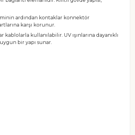
 bağlantı elemanıdır. Kilitli gövde yapısı,
leminin ardından kontaklar konnektör
artlarına karşı korunur.
r kablolarla kullanılabilir. UV ışınlarına dayanıklı
 uygun bir yapı sunar.