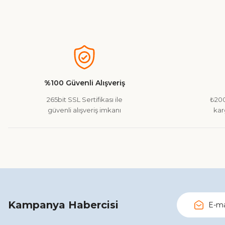
Bu ürünün fiyat bilgisi, resim, ürün açıklamalarında ve diğer ko
Görüş ve önerileriniz için teşekkür ederiz.
Ürün resmi kalitesiz, bozuk veya görüntülenemiyor.
Ürün açıklamasında eksik bilgiler bulunuyor.
%100 Güvenli Alışveriş
Ürün bilgilerinde hatalar bulunuyor.
265bit SSL Sertifikası ile
₺200
Ürün fiyatı diğer sitelerden daha pahalı.
güvenli alışveriş imkanı
kar
Bu ürüne benzer farklı alternatifler olmalı.
Kampanya Habercisi