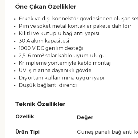
Öne Çıkan Özellikler
Erkek ve dişi konnektör gövdesinden oluşan se
Pim ve soket metal kontaklar pakete dahildir
Kilitli ve kutuplu bağlantı yapısı
30 A akım kapasitesi
1000 V DC gerilim desteği
2,5–6 mm² solar kablo uyumluluğu
Krimpleme yöntemiyle kablo montajı
UV ışınlarına dayanıklı gövde
Dış ortam kullanımına uygun yapı
Düşük bağlantı direnci
Teknik Özellikler
Özellik
Değer
Ürün Tipi
Güneş paneli bağlantı 