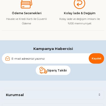
Ürün bilgilerinde hatalar bulunuyor.
Ürün fiyatı diğer sitelerden daha pahalı.
Ödeme Secenekleri
Kolay İade & Değişim
Bu ürüne benzer farklı alternatifler olmalı.
Havale ve Kredi Kartı ile Güvenli
Kolay iade ve değişim imkanı ile
Ödeme
%100 memnuniyet
Gönder
Kampanya Habercisi
Kaydet
Sipariş Takibi
Kurumsal