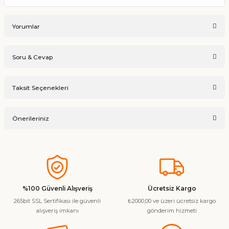
Yorumlar
Soru & Cevap
Bu ürüne ilk yorumu siz yapın!
Taksit Seçenekleri
Ürün hakkında henüz soru sorulmamış.
Yorum Yaz
Önerileriniz
Soru Sor
Bu ürünün fiyat bilgisi, resim, ürün açıklamalarında ve diğer
konularda yetersiz gördüğünüz noktaları öneri formunu
kullanarak tarafımıza iletebilirsiniz.
Görüş ve önerileriniz için teşekkür ederiz.
%100 Güvenli Alışveriş
Ücretsiz Kargo
265bit SSL Sertifikası ile güvenli
₺2000,00 ve üzeri ücretsiz kargo
Ürün resmi kalitesiz, bozuk veya görüntülenemiyor.
alışveriş imkanı
gönderim hizmeti
Ürün açıklamasında eksik bilgiler bulunuyor.