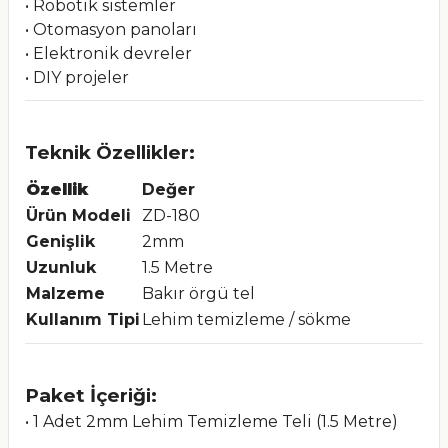
• Robotik sistemler
• Otomasyon panoları
• Elektronik devreler
• DIY projeler
Teknik Özellikler:
Özellik
Değer
Ürün Modeli
ZD-180
Genişlik
2mm
Uzunluk
1.5 Metre
Malzeme
Bakır örgü tel
Kullanım Tipi
Lehim temizleme / sökme
Paket İçeriği:
• 1 Adet 2mm Lehim Temizleme Teli (1.5 Metre)