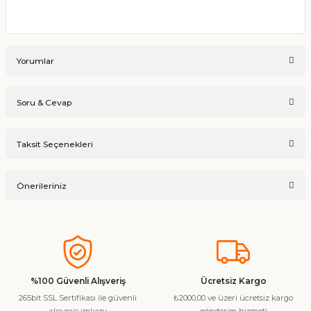
Yorumlar
Soru & Cevap
Bu ürüne ilk yorumu siz yapın!
Taksit Seçenekleri
Ürün hakkında henüz soru sorulmamış.
Yorum Yaz
Önerileriniz
Soru Sor
Bu ürünün fiyat bilgisi, resim, ürün açıklamalarında ve diğer
konularda yetersiz gördüğünüz noktaları öneri formunu
kullanarak tarafımıza iletebilirsiniz.
Görüş ve önerileriniz için teşekkür ederiz.
%100 Güvenli Alışveriş
Ücretsiz Kargo
265bit SSL Sertifikası ile güvenli
₺2000,00 ve üzeri ücretsiz kargo
Ürün resmi kalitesiz, bozuk veya görüntülenemiyor.