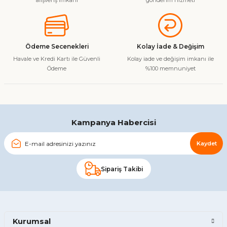
alışveriş imkanı
gönderim hizmeti
Ürün açıklamasında eksik bilgiler bulunuyor.
Ürün bilgilerinde hatalar bulunuyor.
Ürün fiyatı diğer sitelerden daha pahalı.
Ödeme Secenekleri
Kolay İade & Değişim
Bu ürüne benzer farklı alternatifler olmalı.
Havale ve Kredi Kartı ile Güvenli
Kolay iade ve değişim imkanı ile
Ödeme
%100 memnuniyet
Gönder
Kampanya Habercisi
Kaydet
Sipariş Takibi
Kurumsal