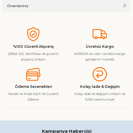
Önerileriniz
Soru Sor
Bu ürünün fiyat bilgisi, resim, ürün açıklamalarında ve diğer
konularda yetersiz gördüğünüz noktaları öneri formunu
kullanarak tarafımıza iletebilirsiniz.
Görüş ve önerileriniz için teşekkür ederiz.
%100 Güvenli Alışveriş
Ücretsiz Kargo
265bit SSL Sertifikası ile güvenli
₺2000,00 ve üzeri ücretsiz kargo
Ürün resmi kalitesiz, bozuk veya görüntülenemiyor.
alışveriş imkanı
gönderim hizmeti
Ürün açıklamasında eksik bilgiler bulunuyor.
Ürün bilgilerinde hatalar bulunuyor.
Ürün fiyatı diğer sitelerden daha pahalı.
Ödeme Secenekleri
Kolay İade & Değişim
Bu ürüne benzer farklı alternatifler olmalı.
Havale ve Kredi Kartı ile Güvenli
Kolay iade ve değişim imkanı ile
Ödeme
%100 memnuniyet
Gönder
Kampanya Habercisi