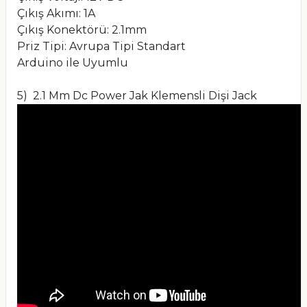
Çıkış Akımı: 1A
Çıkış Konektörü: 2.1mm
Priz Tipi: Avrupa Tipi Standart
Arduino ile Uyumlu
5) 2.1 Mm Dc Power Jak Klemensli Dişi Jack