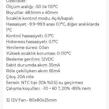
Özellikler:
Ölçüm aralığı: -50 ile 110°C
Boyutlar: 48.5mm x 40mm
Sıcaklık kontrol modu: Açık/kapalı
Hassasiyet: -9.9~99.9 arası 0.1°C, diğer aralıklarda
1°C
Kontrol hassasiyeti: 0.1°C
Histeresis hassasiyeti: 0.1°C
Yenileme süresi: 0.5sn
Yüksek sıcaklık koruması: 0-110°C
Besleme gerilimi: 12VDC
Sabit durumda akım: 35mA
Röle çekiliyken akım: 65mA
Çıkış: 20A röle
Sensör: NTC tipi (10k %0.5) su geçirmez
Çalışma koşulları: -10 ~ 60 ?, 20% -85% nem
3) 12V Fan - 80x80x25mm