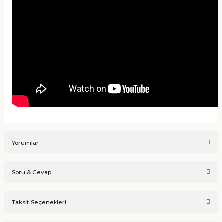
Yorumlar
Soru & Cevap
Bu ürüne ilk yorumu siz yapın!
Taksit Seçenekleri
Ürün hakkında henüz soru sorulmamış.
Yorum Yaz