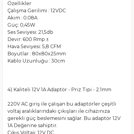
Özellikler
Çalışma Gerilimi : 12VDC
Akım : 0.08A
Güç: 0,45W
Ses Seviyesi: 21,5db
Devir: 600 Rmp ±
Hava Seviyesi: 5,8 CFM
Boyutlar : 80x80x25mm
Kablo Uzunluğu : 30cm
4) Kaliteli 12V 1A Adaptör - Priz Tipi - 2.1mm
220V AC giriş ile çalışan bu adaptörler çeşitli
voltaj aralıklarındaki çıkışları ile cihazınıza
gerekli güç beslemesini sağlar. Bu adaptör 12V
1A Değerine sahiptir.
Çıkış Voltajı: 12V DC