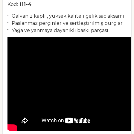
Kod:
111-4
Galvaniz kaplı , yüksek kaliteli çelik sac aksamı
Paslanmaz perçinler ve sertleştirilmiş burçlar
Yağa ve yanmaya dayanıklı baskı parçası