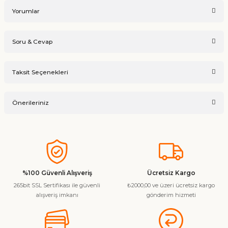
Yorumlar
Soru & Cevap
Bu ürüne ilk yorumu siz yapın!
Taksit Seçenekleri
Ürün hakkında henüz soru sorulmamış.
Yorum Yaz
Önerileriniz
Soru Sor
Bu ürünün fiyat bilgisi, resim, ürün açıklamalarında ve diğer
konularda yetersiz gördüğünüz noktaları öneri formunu
kullanarak tarafımıza iletebilirsiniz.
Görüş ve önerileriniz için teşekkür ederiz.
%100 Güvenli Alışveriş
Ücretsiz Kargo
265bit SSL Sertifikası ile güvenli
₺2000,00 ve üzeri ücretsiz kargo
Ürün resmi kalitesiz, bozuk veya görüntülenemiyor.
alışveriş imkanı
gönderim hizmeti
Ürün açıklamasında eksik bilgiler bulunuyor.
Ürün bilgilerinde hatalar bulunuyor.