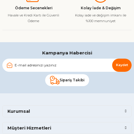
Ürün fiyatı diğer sitelerden daha pahalı.
Ödeme Secenekleri
Kolay İade & Değişim
Bu ürüne benzer farklı alternatifler olmalı.
Havale ve Kredi Kartı ile Güvenli
Kolay iade ve değişim imkanı ile
Ödeme
%100 memnuniyet
Gönder
Kampanya Habercisi
Kaydet
Sipariş Takibi
Kurumsal
Müşteri Hizmetleri